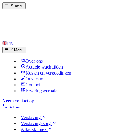
menu
EN
Menu
Over ons
Actuele wachttijden
Kosten en vergoedingen
Ons team
Contact
Ervaringsverhalen
Neem contact op
Bel ons
Verslaving
Verslavingszorg
Afkickkliniek