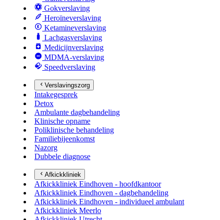
Gokverslaving
Heroïneverslaving
Ketamineverslaving
Lachgasverslaving
Medicijnverslaving
MDMA-verslaving
Speedverslaving
Verslavingszorg
Intakegesprek
Detox
Ambulante dagbehandeling
Klinische opname
Poliklinische behandeling
Familiebijeenkomst
Nazorg
Dubbele diagnose
Afkickkliniek
Afkickkliniek Eindhoven - hoofdkantoor
Afkickkliniek Eindhoven - dagbehandeling
Afkickkliniek Eindhoven - individueel ambulant
Afkickkliniek Meerlo
Afkickkliniek Utrecht