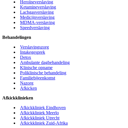
Heroïneverslaving
Ketamineverslaving
Lachgasverslaving
Medicijnverslaving
MDMA-verslaving
Speedverslaving
Behandelingen
Verslavingszorg
Intakegesprek
Detox
Ambulante dagbehandeling
Klinische opname
Poliklinische behandeling
Familiebijeenkomst
Nazorg
Afkicken
Afkickklinieken
Afkickkliniek Eindhoven
Afkickkliniek Meerlo
Afkickkliniek Utrecht
Afkickkliniek Zuid-Afrika