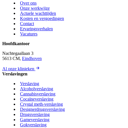
Over ons
Onze werkwijze
Actuele wachttijden
Kosten en vergoedingen
Contact
Ervaringsverhalen
Vacatures
Hoofdkantoor
Nachtegaallaan 3
5613 CM,
Eindhoven
Al onze klinieken
Verslavingen
Verslaving
Alcoholverslaving
Cannabisverslaving
Cocaïneverslaving
Crystal meth-verslaving
Designerdrugsverslaving
Drugsverslaving
Gameverslaving
Gokverslaving