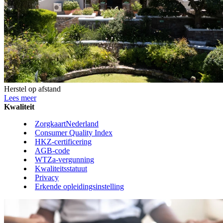
Herstel op afstand
Lees meer
Kwaliteit
ZorgkaartNederland
Consumer Quality Index
HKZ-certificering
AGB-code
WTZa-vergunning
Kwaliteitsstatuut
Privacy
Erkende opleidingsinstelling