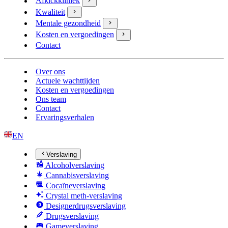
Afkickkliniek
Kwaliteit
Mentale gezondheid
Kosten en vergoedingen
Contact
Over ons
Actuele wachttijden
Kosten en vergoedingen
Ons team
Contact
Ervaringsverhalen
EN
Verslaving
Alcoholverslaving
Cannabisverslaving
Cocaïneverslaving
Crystal meth-verslaving
Designerdrugsverslaving
Drugsverslaving
Gameverslaving