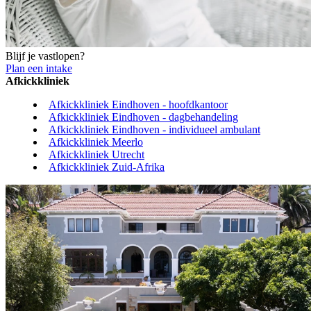
Blijf je vastlopen?
Plan een intake
Afkickkliniek
Afkickkliniek Eindhoven - hoofdkantoor
Afkickkliniek Eindhoven - dagbehandeling
Afkickkliniek Eindhoven - individueel ambulant
Afkickkliniek Meerlo
Afkickkliniek Utrecht
Afkickkliniek Zuid-Afrika