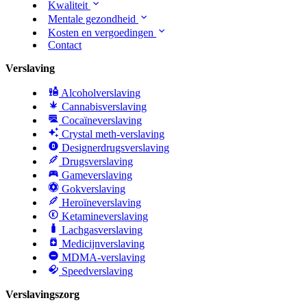
Kwaliteit
Mentale gezondheid
Kosten en vergoedingen
Contact
Verslaving
Alcoholverslaving
Cannabisverslaving
Cocaïneverslaving
Crystal meth-verslaving
Designerdrugsverslaving
Drugsverslaving
Gameverslaving
Gokverslaving
Heroïneverslaving
Ketamineverslaving
Lachgasverslaving
Medicijnverslaving
MDMA-verslaving
Speedverslaving
Verslavingszorg