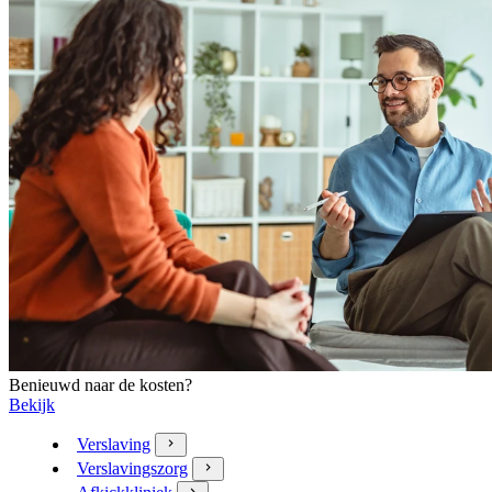
Benieuwd naar de kosten?
Bekijk
Verslaving
Verslavingszorg