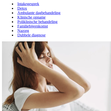
Intakegesprek
Detox
Ambulante dagbehandeling
Klinische opname
Poliklinische behandeling
Familiebijeenkomst
Nazorg
Dubbele diagnose