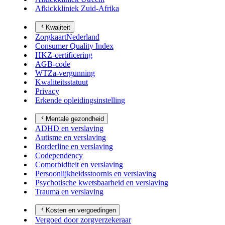
Afkickkliniek Zuid-Afrika
Kwaliteit
ZorgkaartNederland
Consumer Quality Index
HKZ-certificering
AGB-code
WTZa-vergunning
Kwaliteitsstatuut
Privacy
Erkende opleidingsinstelling
Mentale gezondheid
ADHD en verslaving
Autisme en verslaving
Borderline en verslaving
Codependency
Comorbiditeit en verslaving
Persoonlijkheidsstoornis en verslaving
Psychotische kwetsbaarheid en verslaving
Trauma en verslaving
Kosten en vergoedingen
Vergoed door zorgverzekeraar