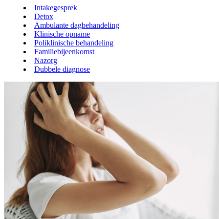
Intakegesprek
Detox
Ambulante dagbehandeling
Klinische opname
Poliklinische behandeling
Familiebijeenkomst
Nazorg
Dubbele diagnose