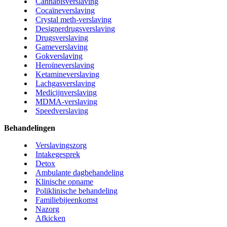
Cannabisverslaving
Cocaïneverslaving
Crystal meth-verslaving
Designerdrugsverslaving
Drugsverslaving
Gameverslaving
Gokverslaving
Heroïneverslaving
Ketamineverslaving
Lachgasverslaving
Medicijnverslaving
MDMA-verslaving
Speedverslaving
Behandelingen
Verslavingszorg
Intakegesprek
Detox
Ambulante dagbehandeling
Klinische opname
Poliklinische behandeling
Familiebijeenkomst
Nazorg
Afkicken