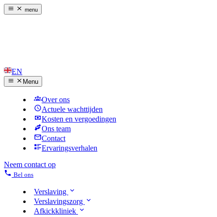
menu
EN
Menu
Over ons
Actuele wachttijden
Kosten en vergoedingen
Ons team
Contact
Ervaringsverhalen
Neem contact op
Bel ons
Verslaving
Verslavingszorg
Afkickkliniek