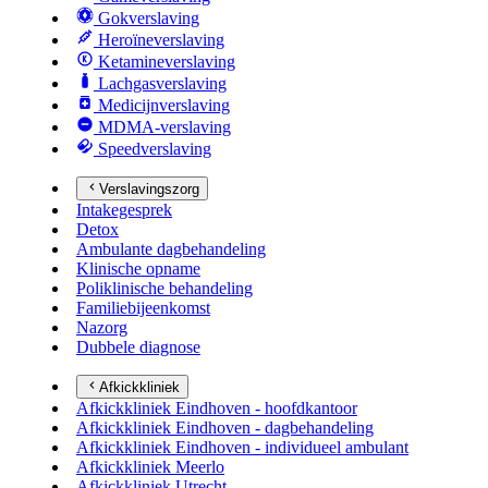
Gokverslaving
Heroïneverslaving
Ketamineverslaving
Lachgasverslaving
Medicijnverslaving
MDMA-verslaving
Speedverslaving
Verslavingszorg
Intakegesprek
Detox
Ambulante dagbehandeling
Klinische opname
Poliklinische behandeling
Familiebijeenkomst
Nazorg
Dubbele diagnose
Afkickkliniek
Afkickkliniek Eindhoven - hoofdkantoor
Afkickkliniek Eindhoven - dagbehandeling
Afkickkliniek Eindhoven - individueel ambulant
Afkickkliniek Meerlo
Afkickkliniek Utrecht