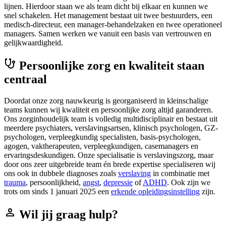
lijnen. Hierdoor staan we als team dicht bij elkaar en kunnen we
snel schakelen. Het management bestaat uit twee bestuurders, een
medisch-directeur, een manager-behandelzaken en twee operationeel
managers. Samen werken we vanuit een basis van vertrouwen en
gelijkwaardigheid.
Persoonlijke zorg en kwaliteit staan
centraal
Doordat onze zorg nauwkeurig is georganiseerd in kleinschalige
teams kunnen wij kwaliteit en persoonlijke zorg altijd garanderen.
Ons zorginhoudelijk team is volledig multidisciplinair en bestaat uit
meerdere psychiaters, verslavingsartsen, klinisch psychologen, GZ-
psychologen, verpleegkundig specialisten, basis-psychologen,
agogen, vaktherapeuten, verpleegkundigen, casemanagers en
ervaringsdeskundigen. Onze specialisatie is verslavingszorg, maar
door ons zeer uitgebreide team én brede expertise specialiseren wij
ons ook in dubbele diagnoses zoals
verslaving
in combinatie met
trauma
, persoonlijkheid,
angst
,
depressie
of
ADHD
. Ook zijn we
trots om sinds 1 januari 2025 een
erkende opleidingsinstelling
zijn.
Wil jij graag hulp?