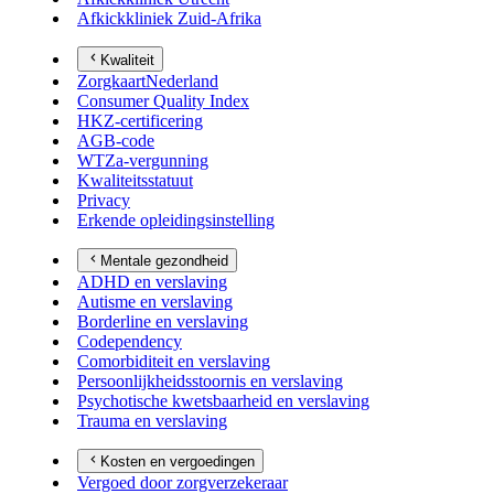
Afkickkliniek Zuid-Afrika
Kwaliteit
ZorgkaartNederland
Consumer Quality Index
HKZ-certificering
AGB-code
WTZa-vergunning
Kwaliteitsstatuut
Privacy
Erkende opleidingsinstelling
Mentale gezondheid
ADHD en verslaving
Autisme en verslaving
Borderline en verslaving
Codependency
Comorbiditeit en verslaving
Persoonlijkheidsstoornis en verslaving
Psychotische kwetsbaarheid en verslaving
Trauma en verslaving
Kosten en vergoedingen
Vergoed door zorgverzekeraar