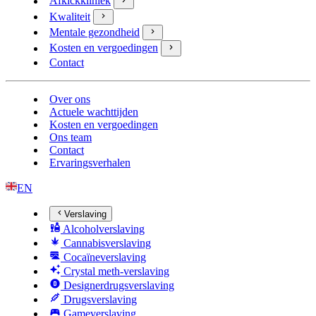
Afkickkliniek
Kwaliteit
Mentale gezondheid
Kosten en vergoedingen
Contact
Over ons
Actuele wachttijden
Kosten en vergoedingen
Ons team
Contact
Ervaringsverhalen
EN
Verslaving
Alcoholverslaving
Cannabisverslaving
Cocaïneverslaving
Crystal meth-verslaving
Designerdrugsverslaving
Drugsverslaving
Gameverslaving