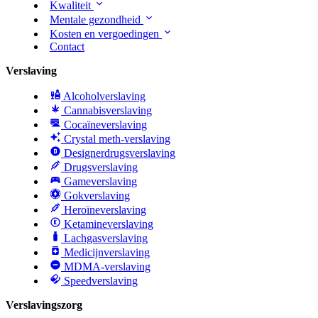
Kwaliteit
Mentale gezondheid
Kosten en vergoedingen
Contact
Verslaving
Alcoholverslaving
Cannabisverslaving
Cocaïneverslaving
Crystal meth-verslaving
Designerdrugsverslaving
Drugsverslaving
Gameverslaving
Gokverslaving
Heroïneverslaving
Ketamineverslaving
Lachgasverslaving
Medicijnverslaving
MDMA-verslaving
Speedverslaving
Verslavingszorg