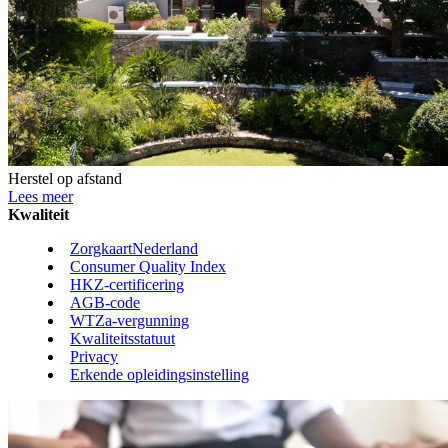
Herstel op afstand
Lees meer
Kwaliteit
ZorgkaartNederland
Consumer Quality Index
HKZ-certificering
AGB-code
WTZa-vergunning
Kwaliteitsstatuut
Privacy
Erkende opleidingsinstelling