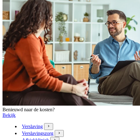
Benieuwd naar de kosten?
Bekijk
Verslaving
Verslavingszorg