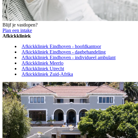
Blijf je vastlopen?
Plan een intake
Afkickkliniek
Afkickkliniek Eindhoven - hoofdkantoor
Afkickkliniek Eindhoven - dagbehandeling
Afkickkliniek Eindhoven - individueel ambulant
Afkickkliniek Meerlo
Afkickkliniek Utrecht
Afkickkliniek Zuid-Afrika