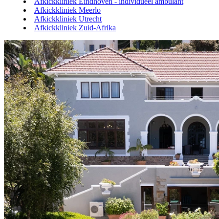
Afkickkliniek Eindhoven - individueel ambulant
Afkickkliniek Meerlo
Afkickkliniek Utrecht
Afkickkliniek Zuid-Afrika