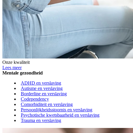
Onze kwaliteit
Lees meer
Mentale gezondheid
ADHD en verslaving
Autisme en verslaving
Borderline en verslaving
Codependency
Comorbiditeit en verslaving
Persoonlijkheidsstoornis en verslaving
Psychotische kwetsbaarheid en verslaving
Trauma en verslaving