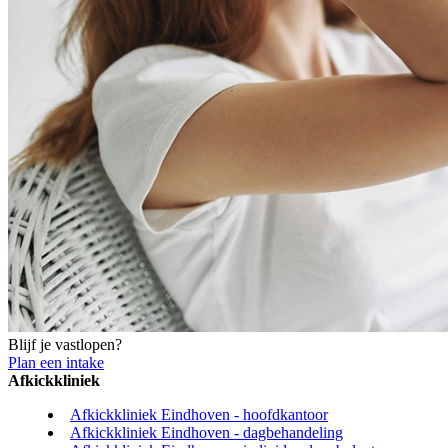
Blijf je vastlopen?
Plan een intake
Afkickkliniek
Afkickkliniek Eindhoven - hoofdkantoor
Afkickkliniek Eindhoven - dagbehandeling