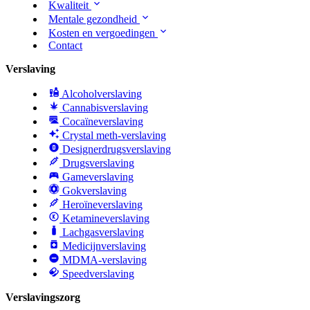
Kwaliteit
Mentale gezondheid
Kosten en vergoedingen
Contact
Verslaving
Alcoholverslaving
Cannabisverslaving
Cocaïneverslaving
Crystal meth-verslaving
Designerdrugsverslaving
Drugsverslaving
Gameverslaving
Gokverslaving
Heroïneverslaving
Ketamineverslaving
Lachgasverslaving
Medicijnverslaving
MDMA-verslaving
Speedverslaving
Verslavingszorg