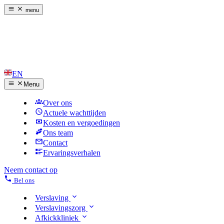
menu
EN
Menu
Over ons
Actuele wachttijden
Kosten en vergoedingen
Ons team
Contact
Ervaringsverhalen
Neem contact op
Bel ons
Verslaving
Verslavingszorg
Afkickkliniek