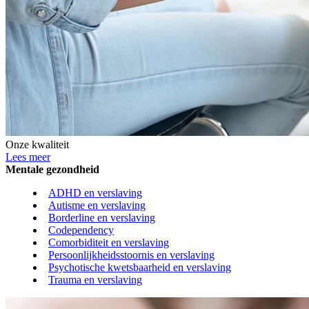
Onze kwaliteit
Lees meer
Mentale gezondheid
ADHD en verslaving
Autisme en verslaving
Borderline en verslaving
Codependency
Comorbiditeit en verslaving
Persoonlijkheidsstoornis en verslaving
Psychotische kwetsbaarheid en verslaving
Trauma en verslaving