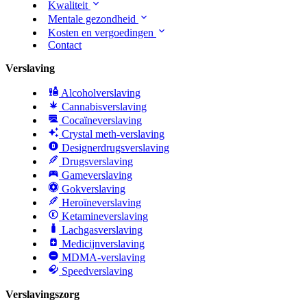
Kwaliteit
Mentale gezondheid
Kosten en vergoedingen
Contact
Verslaving
Alcoholverslaving
Cannabisverslaving
Cocaïneverslaving
Crystal meth-verslaving
Designerdrugsverslaving
Drugsverslaving
Gameverslaving
Gokverslaving
Heroïneverslaving
Ketamineverslaving
Lachgasverslaving
Medicijnverslaving
MDMA-verslaving
Speedverslaving
Verslavingszorg