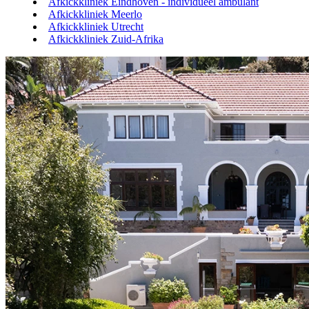
Afkickkliniek Eindhoven - individueel ambulant
Afkickkliniek Meerlo
Afkickkliniek Utrecht
Afkickkliniek Zuid-Afrika