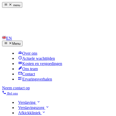
menu
EN
Menu
Over ons
Actuele wachttijden
Kosten en vergoedingen
Ons team
Contact
Ervaringsverhalen
Neem contact op
Bel ons
Verslaving
Verslavingszorg
Afkickkliniek