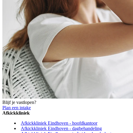
Blijf je vastlopen?
Plan een intake
Afkickkliniek
Afkickkliniek Eindhoven - hoofdkantoor
Afkickkliniek Eindhoven - dagbehandeling