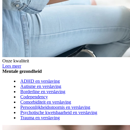
Onze kwaliteit
Lees meer
Mentale gezondheid
ADHD en verslaving
Autisme en verslaving
Borderline en verslaving
Codependency
Comorbiditeit en verslaving
Persoonlijkheidsstoornis en verslaving
Psychotische kwetsbaarheid en verslaving
Trauma en verslaving