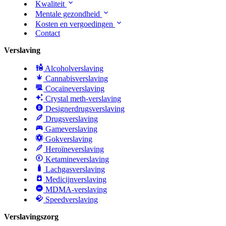
Kwaliteit
Mentale gezondheid
Kosten en vergoedingen
Contact
Verslaving
Alcoholverslaving
Cannabisverslaving
Cocaïneverslaving
Crystal meth-verslaving
Designerdrugsverslaving
Drugsverslaving
Gameverslaving
Gokverslaving
Heroïneverslaving
Ketamineverslaving
Lachgasverslaving
Medicijnverslaving
MDMA-verslaving
Speedverslaving
Verslavingszorg