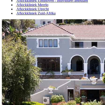
Afkickkliniek Eindhoven - individueel ambulant
Afkickkliniek Meerlo
Afkickkliniek Utrecht
Afkickkliniek Zuid-Afrika