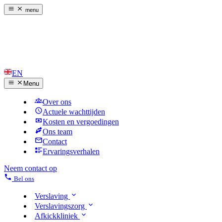
menu
EN
Menu
Over ons
Actuele wachttijden
Kosten en vergoedingen
Ons team
Contact
Ervaringsverhalen
Neem contact op
Bel ons
Verslaving
Verslavingszorg
Afkickkliniek