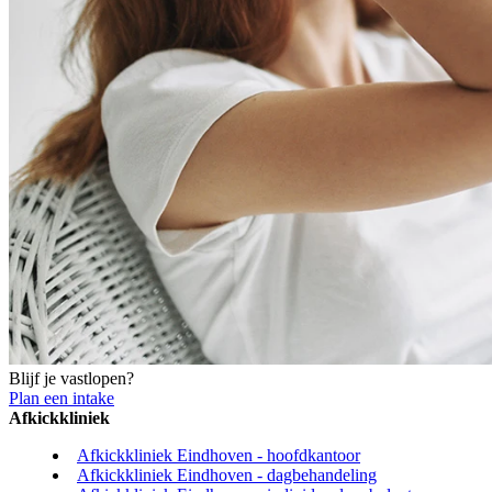
Blijf je vastlopen?
Plan een intake
Afkickkliniek
Afkickkliniek Eindhoven - hoofdkantoor
Afkickkliniek Eindhoven - dagbehandeling