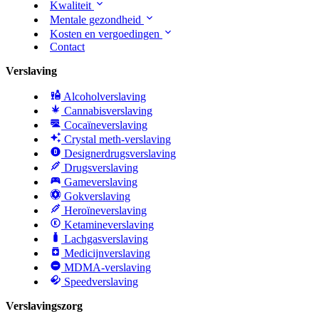
Kwaliteit
Mentale gezondheid
Kosten en vergoedingen
Contact
Verslaving
Alcoholverslaving
Cannabisverslaving
Cocaïneverslaving
Crystal meth-verslaving
Designerdrugsverslaving
Drugsverslaving
Gameverslaving
Gokverslaving
Heroïneverslaving
Ketamineverslaving
Lachgasverslaving
Medicijnverslaving
MDMA-verslaving
Speedverslaving
Verslavingszorg