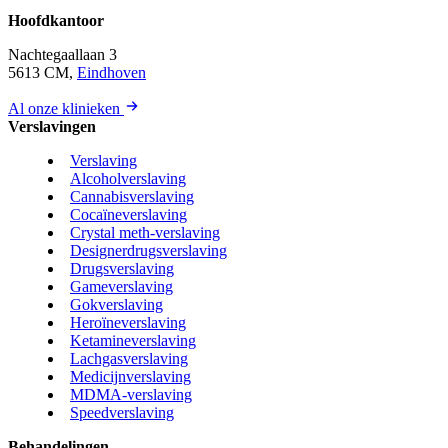
Hoofdkantoor
Nachtegaallaan 3
5613 CM,
Eindhoven
Al onze klinieken
Verslavingen
Verslaving
Alcoholverslaving
Cannabisverslaving
Cocaïneverslaving
Crystal meth-verslaving
Designerdrugsverslaving
Drugsverslaving
Gameverslaving
Gokverslaving
Heroïneverslaving
Ketamineverslaving
Lachgasverslaving
Medicijnverslaving
MDMA-verslaving
Speedverslaving
Behandelingen