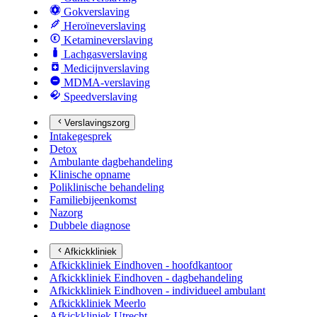
Gokverslaving
Heroïneverslaving
Ketamineverslaving
Lachgasverslaving
Medicijnverslaving
MDMA-verslaving
Speedverslaving
Verslavingszorg
Intakegesprek
Detox
Ambulante dagbehandeling
Klinische opname
Poliklinische behandeling
Familiebijeenkomst
Nazorg
Dubbele diagnose
Afkickkliniek
Afkickkliniek Eindhoven - hoofdkantoor
Afkickkliniek Eindhoven - dagbehandeling
Afkickkliniek Eindhoven - individueel ambulant
Afkickkliniek Meerlo
Afkickkliniek Utrecht