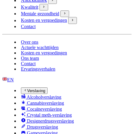
Afkickkliniek
Kwaliteit
Mentale gezondheid
Kosten en vergoedingen
Contact
Over ons
Actuele wachttijden
Kosten en vergoedingen
Ons team
Contact
Ervaringsverhalen
EN
Verslaving
Alcoholverslaving
Cannabisverslaving
Cocaïneverslaving
Crystal meth-verslaving
Designerdrugsverslaving
Drugsverslaving
Gameverslaving