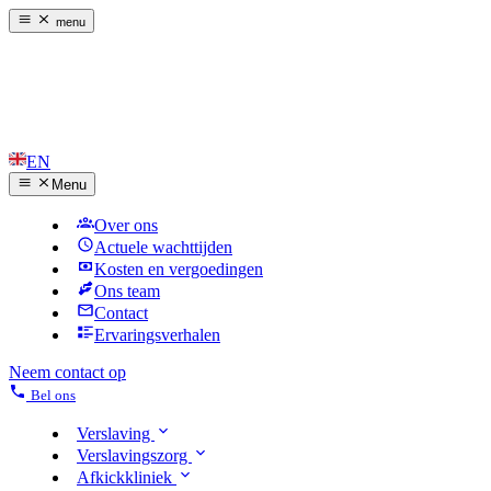
menu
EN
Menu
Over ons
Actuele wachttijden
Kosten en vergoedingen
Ons team
Contact
Ervaringsverhalen
Neem contact op
Bel ons
Verslaving
Verslavingszorg
Afkickkliniek