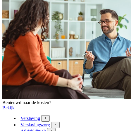
Benieuwd naar de kosten?
Bekijk
Verslaving
Verslavingszorg