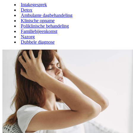
Intakegesprek
Detox
Ambulante dagbehandeling
Klinische opname
Poliklinische behandeling
Familiebijeenkomst
Nazorg
Dubbele diagnose