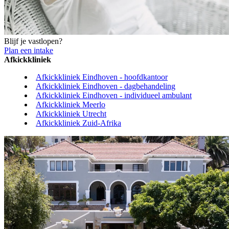
Blijf je vastlopen?
Plan een intake
Afkickkliniek
Afkickkliniek Eindhoven - hoofdkantoor
Afkickkliniek Eindhoven - dagbehandeling
Afkickkliniek Eindhoven - individueel ambulant
Afkickkliniek Meerlo
Afkickkliniek Utrecht
Afkickkliniek Zuid-Afrika