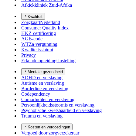
Afkickkliniek Zuid-Afrika
Kwaliteit
ZorgkaartNederland
Consumer Quality Index
HKZ-certificering
AGB-code
WTZa-vergunning
Kwaliteitsstatuut
Privacy
Erkende opleidingsinstelling
Mentale gezondheid
ADHD en verslaving
Autisme en verslaving
Borderline en verslaving
Codependency
Comorbiditeit en verslaving
Persoonlijkheidsstoornis en verslaving
Psychotische kwetsbaarheid en verslaving
Trauma en verslaving
Kosten en vergoedingen
Vergoed door zorgverzekeraar