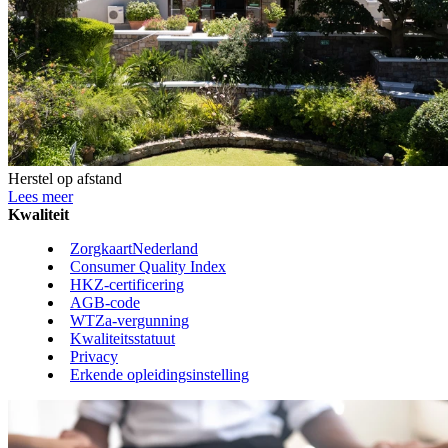
Herstel op afstand
Lees meer
Kwaliteit
ZorgkaartNederland
Consumer Quality Index
HKZ-certificering
AGB-code
WTZa-vergunning
Kwaliteitsstatuut
Privacy
Erkende opleidingsinstelling