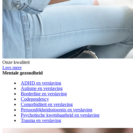
Onze kwaliteit
Lees meer
Mentale gezondheid
ADHD en verslaving
Autisme en verslaving
Borderline en verslaving
Codependency
Comorbiditeit en verslaving
Persoonlijkheidsstoornis en verslaving
Psychotische kwetsbaarheid en verslaving
Trauma en verslaving