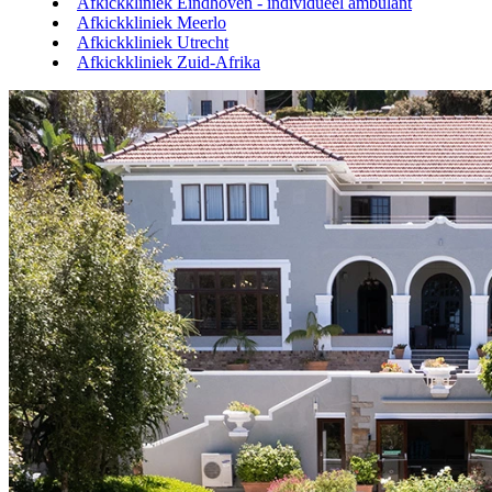
Afkickkliniek Eindhoven - individueel ambulant
Afkickkliniek Meerlo
Afkickkliniek Utrecht
Afkickkliniek Zuid-Afrika