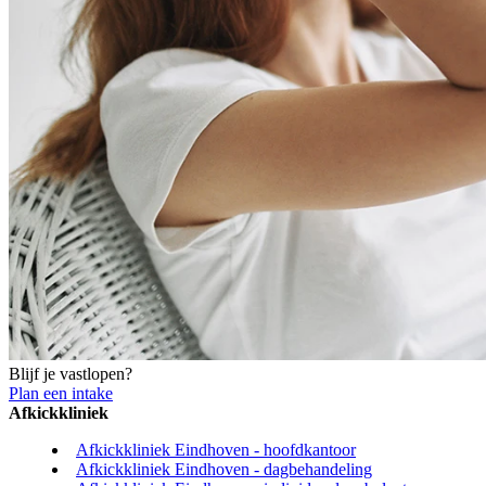
Blijf je vastlopen?
Plan een intake
Afkickkliniek
Afkickkliniek Eindhoven - hoofdkantoor
Afkickkliniek Eindhoven - dagbehandeling