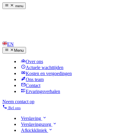
menu
EN
Menu
Over ons
Actuele wachttijden
Kosten en vergoedingen
Ons team
Contact
Ervaringsverhalen
Neem contact op
Bel ons
Verslaving
Verslavingszorg
Afkickkliniek