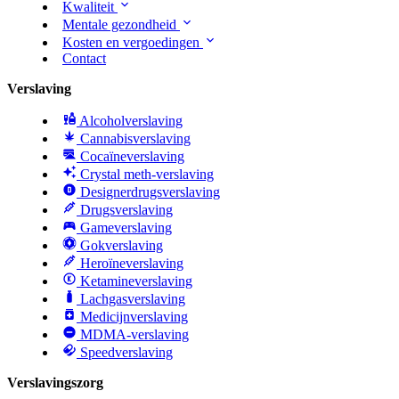
Kwaliteit
Mentale gezondheid
Kosten en vergoedingen
Contact
Verslaving
Alcoholverslaving
Cannabisverslaving
Cocaïneverslaving
Crystal meth-verslaving
Designerdrugsverslaving
Drugsverslaving
Gameverslaving
Gokverslaving
Heroïneverslaving
Ketamineverslaving
Lachgasverslaving
Medicijnverslaving
MDMA-verslaving
Speedverslaving
Verslavingszorg