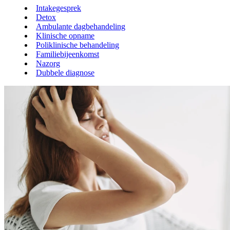
Intakegesprek
Detox
Ambulante dagbehandeling
Klinische opname
Poliklinische behandeling
Familiebijeenkomst
Nazorg
Dubbele diagnose