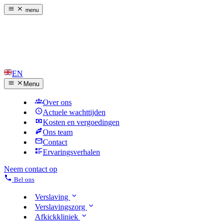
menu
EN
Menu
Over ons
Actuele wachttijden
Kosten en vergoedingen
Ons team
Contact
Ervaringsverhalen
Neem contact op
Bel ons
Verslaving
Verslavingszorg
Afkickkliniek