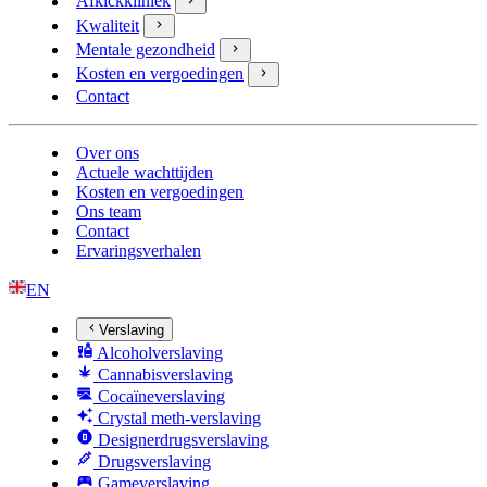
Afkickkliniek
Kwaliteit
Mentale gezondheid
Kosten en vergoedingen
Contact
Over ons
Actuele wachttijden
Kosten en vergoedingen
Ons team
Contact
Ervaringsverhalen
EN
Verslaving
Alcoholverslaving
Cannabisverslaving
Cocaïneverslaving
Crystal meth-verslaving
Designerdrugsverslaving
Drugsverslaving
Gameverslaving