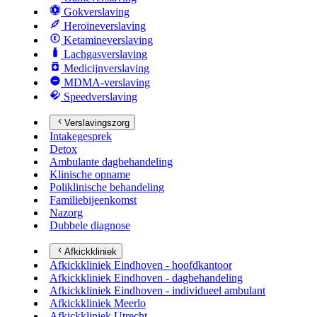
Gokverslaving
Heroïneverslaving
Ketamineverslaving
Lachgasverslaving
Medicijnverslaving
MDMA-verslaving
Speedverslaving
Verslavingszorg
Intakegesprek
Detox
Ambulante dagbehandeling
Klinische opname
Poliklinische behandeling
Familiebijeenkomst
Nazorg
Dubbele diagnose
Afkickkliniek
Afkickkliniek Eindhoven - hoofdkantoor
Afkickkliniek Eindhoven - dagbehandeling
Afkickkliniek Eindhoven - individueel ambulant
Afkickkliniek Meerlo
Afkickkliniek Utrecht