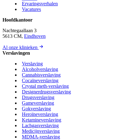
Ervaringsverhalen
Vacatures
Hoofdkantoor
Nachtegaallaan 3
5613 CM,
Eindhoven
Al onze klinieken
Verslavingen
Verslaving
Alcoholverslaving
Cannabisverslaving
Cocaïneverslaving
Crystal meth-verslaving
Designerdrugsverslaving
Drugsverslaving
Gameverslaving
Gokverslaving
Heroïneverslaving
Ketamineverslaving
Lachgasverslaving
Medicijnverslaving
MDMA-verslaving