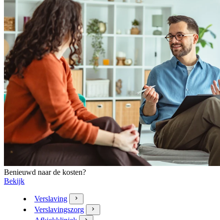
Benieuwd naar de kosten?
Bekijk
Verslaving
Verslavingszorg