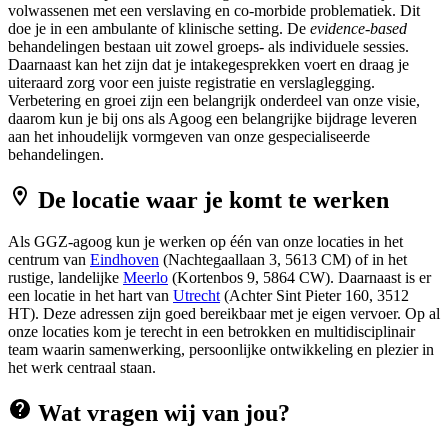
volwassenen met een verslaving en co-morbide problematiek. Dit
doe je in een ambulante of klinische setting. De
evidence-based
behandelingen bestaan uit zowel groeps- als individuele sessies.
Daarnaast kan het zijn dat je intakegesprekken voert en draag je
uiteraard zorg voor een juiste registratie en verslaglegging.
Verbetering en groei zijn een belangrijk onderdeel van onze visie,
daarom kun je bij ons als Agoog een belangrijke bijdrage leveren
aan het inhoudelijk vormgeven van onze gespecialiseerde
behandelingen.
De locatie waar je komt te werken
Als GGZ-agoog kun je werken op één van onze locaties in het
centrum van
Eindhoven
(Nachtegaallaan 3, 5613 CM) of in het
rustige, landelijke
Meerlo
(Kortenbos 9, 5864 CW). Daarnaast is er
een locatie in het hart van
Utrecht
(Achter Sint Pieter 160, 3512
HT). Deze adressen zijn goed bereikbaar met je eigen vervoer. Op al
onze locaties kom je terecht in een betrokken en multidisciplinair
team waarin samenwerking, persoonlijke ontwikkeling en plezier in
het werk centraal staan.
Wat vragen wij van jou?