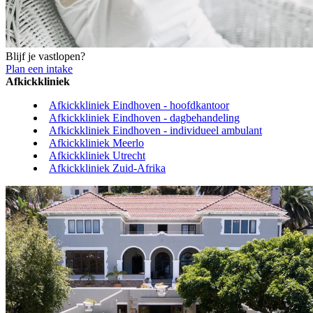
Blijf je vastlopen?
Plan een intake
Afkickkliniek
Afkickkliniek Eindhoven - hoofdkantoor
Afkickkliniek Eindhoven - dagbehandeling
Afkickkliniek Eindhoven - individueel ambulant
Afkickkliniek Meerlo
Afkickkliniek Utrecht
Afkickkliniek Zuid-Afrika