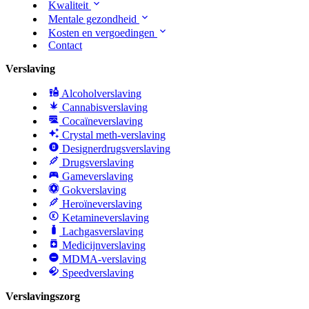
Kwaliteit
Mentale gezondheid
Kosten en vergoedingen
Contact
Verslaving
Alcoholverslaving
Cannabisverslaving
Cocaïneverslaving
Crystal meth-verslaving
Designerdrugsverslaving
Drugsverslaving
Gameverslaving
Gokverslaving
Heroïneverslaving
Ketamineverslaving
Lachgasverslaving
Medicijnverslaving
MDMA-verslaving
Speedverslaving
Verslavingszorg