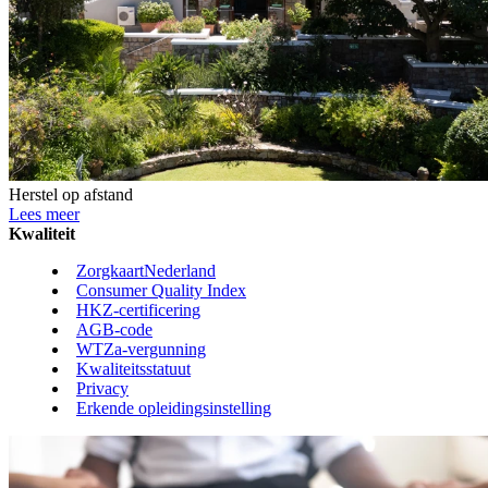
Herstel op afstand
Lees meer
Kwaliteit
ZorgkaartNederland
Consumer Quality Index
HKZ-certificering
AGB-code
WTZa-vergunning
Kwaliteitsstatuut
Privacy
Erkende opleidingsinstelling