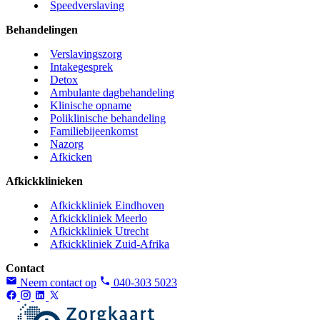
Speedverslaving
Behandelingen
Verslavingszorg
Intakegesprek
Detox
Ambulante dagbehandeling
Klinische opname
Poliklinische behandeling
Familiebijeenkomst
Nazorg
Afkicken
Afkickklinieken
Afkickkliniek Eindhoven
Afkickkliniek Meerlo
Afkickkliniek Utrecht
Afkickkliniek Zuid-Afrika
Contact
Neem contact op
040-303 5023