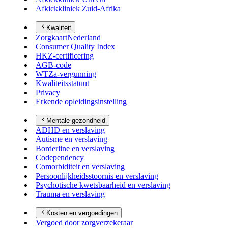
Afkickkliniek Zuid-Afrika
Kwaliteit
ZorgkaartNederland
Consumer Quality Index
HKZ-certificering
AGB-code
WTZa-vergunning
Kwaliteitsstatuut
Privacy
Erkende opleidingsinstelling
Mentale gezondheid
ADHD en verslaving
Autisme en verslaving
Borderline en verslaving
Codependency
Comorbiditeit en verslaving
Persoonlijkheidsstoornis en verslaving
Psychotische kwetsbaarheid en verslaving
Trauma en verslaving
Kosten en vergoedingen
Vergoed door zorgverzekeraar