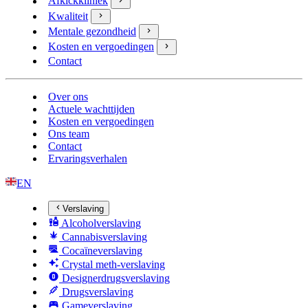
Afkickkliniek
Kwaliteit
Mentale gezondheid
Kosten en vergoedingen
Contact
Over ons
Actuele wachttijden
Kosten en vergoedingen
Ons team
Contact
Ervaringsverhalen
EN
Verslaving
Alcoholverslaving
Cannabisverslaving
Cocaïneverslaving
Crystal meth-verslaving
Designerdrugsverslaving
Drugsverslaving
Gameverslaving