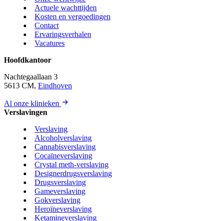
Actuele wachttijden
Kosten en vergoedingen
Contact
Ervaringsverhalen
Vacatures
Hoofdkantoor
Nachtegaallaan 3
5613 CM,
Eindhoven
Al onze klinieken
Verslavingen
Verslaving
Alcoholverslaving
Cannabisverslaving
Cocaïneverslaving
Crystal meth-verslaving
Designerdrugsverslaving
Drugsverslaving
Gameverslaving
Gokverslaving
Heroïneverslaving
Ketamineverslaving