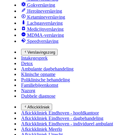
Gokverslaving
Heroïneverslaving
Ketamineverslaving
Lachgasverslaving
Medicijnverslaving
MDMA-verslaving
Speedverslaving
Verslavingszorg
Intakegesprek
Detox
Ambulante dagbehandeling
Klinische opname
Poliklinische behandeling
Familiebijeenkomst
Nazorg
Dubbele diagnose
Afkickkliniek
Afkickkliniek Eindhoven - hoofdkantoor
Afkickkliniek Eindhoven - dagbehandeling
Afkickkliniek Eindhoven - individueel ambulant
Afkickkliniek Meerlo
Afkickkliniek Utrecht