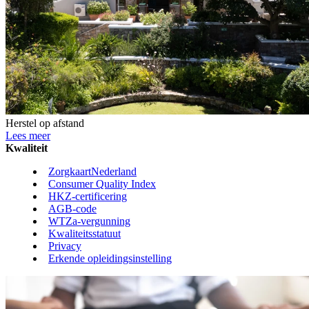
Herstel op afstand
Lees meer
Kwaliteit
ZorgkaartNederland
Consumer Quality Index
HKZ-certificering
AGB-code
WTZa-vergunning
Kwaliteitsstatuut
Privacy
Erkende opleidingsinstelling