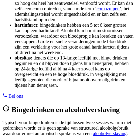
zo hoog dat heel het zenuwstelsel verdoofd wordt. Er kan dan
zelfs een coma optreden, vandaar de term ‘
comazuipen
’, het
ademhalingsstelsel wordt uitgeschakeld en er kan zelfs een
hartstilstand optreden.
hartinfarct:
bingedrinkers hebben een 5 tot 6 keer grotere
kans op een hartinfarct! Alcohol kan hartritmestoornissen
veroorzaken, waardoor een bloedpropje kan losraken en vaten
verstoppen. Grote en snelle veranderingen in de bloeddruk
zijn een verklaring voor het grote aantal hartinfarcten tijdens
of direct na het weekend.
obesitas:
tieners die op 13-jarige leeftijd met binge drinken
beginnen en dit blijven doen tijdens hun tienerjaren, hebben
op 24-jarige leeftijd al bijna 4 keer zoveel kans op
overgewicht en een te hoge bloeddruk, in vergelijking met
leeftijdsgenoten die nooit of bijna nooit overmatig drinken
tijdens hun tienerjaren.
Bel ons
Bingedrinken en alcoholverslaving
Typisch voor bingedrinken is de tijd tussen twee sessies waarin niet
gedronken wordt: er is geen sprake van structureel alcoholgebruik
waardoor er niet automatisch sprake is van een
alcoholverslaving
.