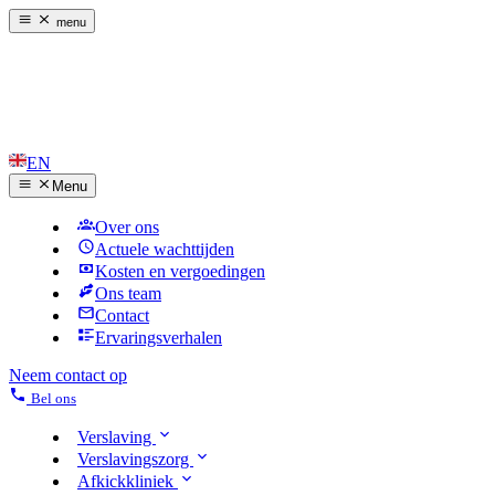
menu
EN
Menu
Over ons
Actuele wachttijden
Kosten en vergoedingen
Ons team
Contact
Ervaringsverhalen
Neem contact op
Bel ons
Verslaving
Verslavingszorg
Afkickkliniek