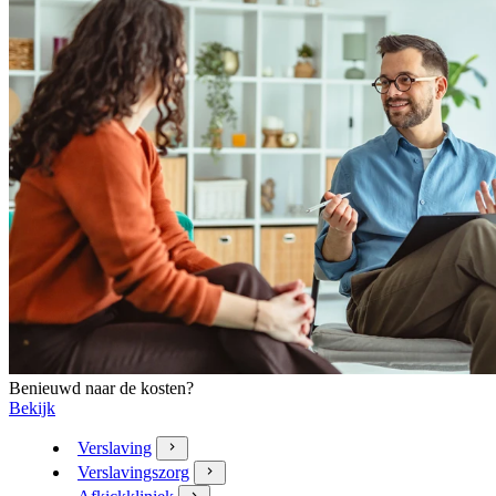
Benieuwd naar de kosten?
Bekijk
Verslaving
Verslavingszorg