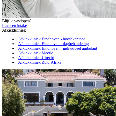
Blijf je vastlopen?
Plan een intake
Afkickkliniek
Afkickkliniek Eindhoven - hoofdkantoor
Afkickkliniek Eindhoven - dagbehandeling
Afkickkliniek Eindhoven - individueel ambulant
Afkickkliniek Meerlo
Afkickkliniek Utrecht
Afkickkliniek Zuid-Afrika