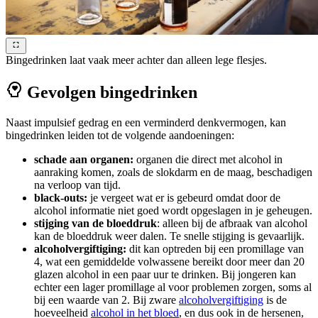
Bingedrinken laat vaak meer achter dan alleen lege flesjes.
Gevolgen bingedrinken
Naast impulsief gedrag en een verminderd denkvermogen, kan
bingedrinken leiden tot de volgende aandoeningen:
schade aan organen:
organen die direct met alcohol in
aanraking komen, zoals de slokdarm en de maag, beschadigen
na verloop van tijd.
black-outs:
je vergeet wat er is gebeurd omdat door de
alcohol informatie niet goed wordt opgeslagen in je geheugen.
stijging van de bloeddruk
: alleen bij de afbraak van alcohol
kan de bloeddruk weer dalen. Te snelle stijging is gevaarlijk.
alcoholvergiftiging:
dit kan optreden bij een promillage van
4, wat een gemiddelde volwassene bereikt door meer dan 20
glazen alcohol in een paar uur te drinken. Bij jongeren kan
echter een lager promillage al voor problemen zorgen, soms al
bij een waarde van 2. Bij zware
alcoholvergiftiging
is de
hoeveelheid
alcohol in het bloed
, en dus ook in de hersenen,