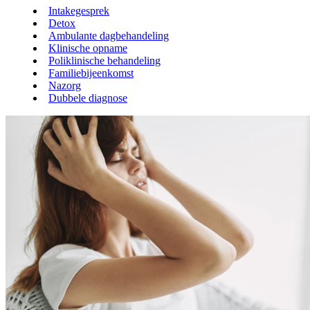
Intakegesprek
Detox
Ambulante dagbehandeling
Klinische opname
Poliklinische behandeling
Familiebijeenkomst
Nazorg
Dubbele diagnose