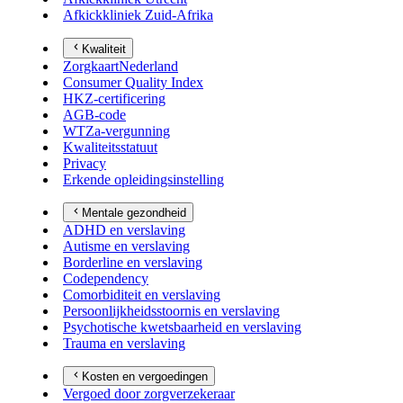
Afkickkliniek Zuid-Afrika
Kwaliteit
ZorgkaartNederland
Consumer Quality Index
HKZ-certificering
AGB-code
WTZa-vergunning
Kwaliteitsstatuut
Privacy
Erkende opleidingsinstelling
Mentale gezondheid
ADHD en verslaving
Autisme en verslaving
Borderline en verslaving
Codependency
Comorbiditeit en verslaving
Persoonlijkheidsstoornis en verslaving
Psychotische kwetsbaarheid en verslaving
Trauma en verslaving
Kosten en vergoedingen
Vergoed door zorgverzekeraar