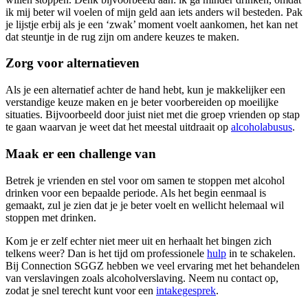
ik mij beter wil voelen of mijn geld aan iets anders wil besteden. Pak
je lijstje erbij als je een ‘zwak’ moment voelt aankomen, het kan net
dat steuntje in de rug zijn om andere keuzes te maken.
Zorg voor alternatieven
Als je een alternatief achter de hand hebt, kun je makkelijker een
verstandige keuze maken en je beter voorbereiden op moeilijke
situaties. Bijvoorbeeld door juist niet met die groep vrienden op stap
te gaan waarvan je weet dat het meestal uitdraait op
alcoholabusus
.
Maak er een challenge van
Betrek je vrienden en stel voor om samen te stoppen met alcohol
drinken voor een bepaalde periode. Als het begin eenmaal is
gemaakt, zul je zien dat je je beter voelt en wellicht helemaal wil
stoppen met drinken.
Kom je er zelf echter niet meer uit en herhaalt het bingen zich
telkens weer? Dan is het tijd om professionele
hulp
in te schakelen.
Bij Connection SGGZ hebben we veel ervaring met het behandelen
van verslavingen zoals alcoholverslaving. Neem nu contact op,
zodat je snel terecht kunt voor een
intakegesprek
.