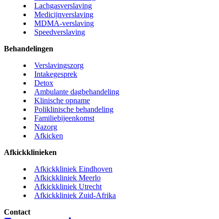
Lachgasverslaving
Medicijnverslaving
MDMA-verslaving
Speedverslaving
Behandelingen
Verslavingszorg
Intakegesprek
Detox
Ambulante dagbehandeling
Klinische opname
Poliklinische behandeling
Familiebijeenkomst
Nazorg
Afkicken
Afkickklinieken
Afkickkliniek Eindhoven
Afkickkliniek Meerlo
Afkickkliniek Utrecht
Afkickkliniek Zuid-Afrika
Contact