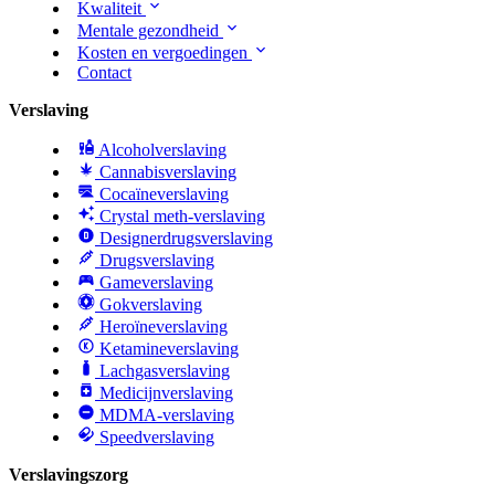
Kwaliteit
Mentale gezondheid
Kosten en vergoedingen
Contact
Verslaving
Alcoholverslaving
Cannabisverslaving
Cocaïneverslaving
Crystal meth-verslaving
Designerdrugsverslaving
Drugsverslaving
Gameverslaving
Gokverslaving
Heroïneverslaving
Ketamineverslaving
Lachgasverslaving
Medicijnverslaving
MDMA-verslaving
Speedverslaving
Verslavingszorg