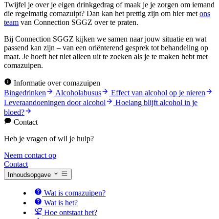
Twijfel je over je eigen drinkgedrag of maak je je zorgen om iemand
die regelmatig comazuipt? Dan kan het prettig zijn om hier met
ons
team
van Connection SGGZ over te praten.
Bij Connection SGGZ kijken we samen naar jouw situatie en wat
passend kan zijn – van een oriënterend gesprek tot behandeling op
maat. Je hoeft het niet alleen uit te zoeken als je te maken hebt met
comazuipen.
Informatie over comazuipen
Bingedrinken
Alcoholabusus
Effect van alcohol op je nieren
Leveraandoeningen door alcohol
Hoelang blijft alcohol in je
bloed?
Contact
Heb je vragen of wil je hulp?
Neem contact op
Contact
Inhoudsopgave
Wat is comazuipen?
Wat is het?
Hoe ontstaat het?