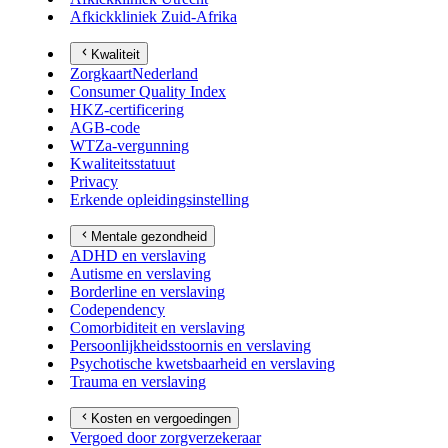
Afkickkliniek Zuid-Afrika
Kwaliteit
ZorgkaartNederland
Consumer Quality Index
HKZ-certificering
AGB-code
WTZa-vergunning
Kwaliteitsstatuut
Privacy
Erkende opleidingsinstelling
Mentale gezondheid
ADHD en verslaving
Autisme en verslaving
Borderline en verslaving
Codependency
Comorbiditeit en verslaving
Persoonlijkheidsstoornis en verslaving
Psychotische kwetsbaarheid en verslaving
Trauma en verslaving
Kosten en vergoedingen
Vergoed door zorgverzekeraar