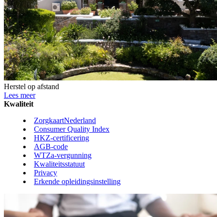
Herstel op afstand
Lees meer
Kwaliteit
ZorgkaartNederland
Consumer Quality Index
HKZ-certificering
AGB-code
WTZa-vergunning
Kwaliteitsstatuut
Privacy
Erkende opleidingsinstelling