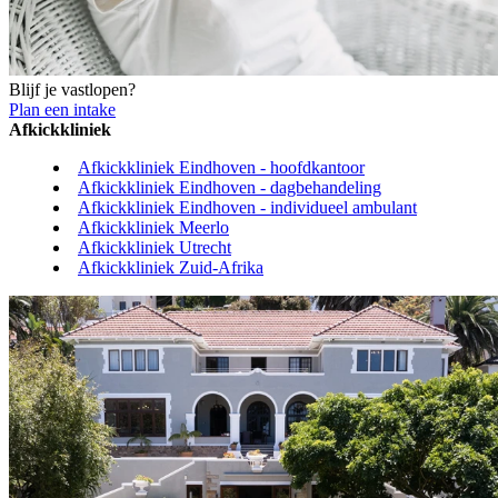
Blijf je vastlopen?
Plan een intake
Afkickkliniek
Afkickkliniek Eindhoven - hoofdkantoor
Afkickkliniek Eindhoven - dagbehandeling
Afkickkliniek Eindhoven - individueel ambulant
Afkickkliniek Meerlo
Afkickkliniek Utrecht
Afkickkliniek Zuid-Afrika