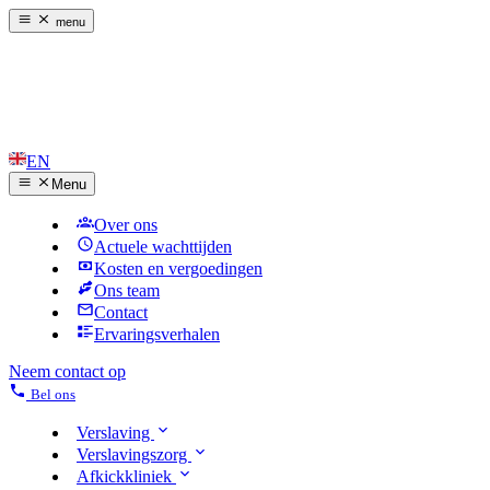
menu
EN
Menu
Over ons
Actuele wachttijden
Kosten en vergoedingen
Ons team
Contact
Ervaringsverhalen
Neem contact op
Bel ons
Verslaving
Verslavingszorg
Afkickkliniek