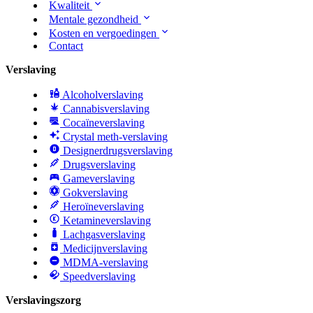
Kwaliteit
Mentale gezondheid
Kosten en vergoedingen
Contact
Verslaving
Alcoholverslaving
Cannabisverslaving
Cocaïneverslaving
Crystal meth-verslaving
Designerdrugsverslaving
Drugsverslaving
Gameverslaving
Gokverslaving
Heroïneverslaving
Ketamineverslaving
Lachgasverslaving
Medicijnverslaving
MDMA-verslaving
Speedverslaving
Verslavingszorg