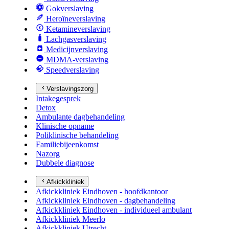
Gokverslaving
Heroïneverslaving
Ketamineverslaving
Lachgasverslaving
Medicijnverslaving
MDMA-verslaving
Speedverslaving
Verslavingszorg
Intakegesprek
Detox
Ambulante dagbehandeling
Klinische opname
Poliklinische behandeling
Familiebijeenkomst
Nazorg
Dubbele diagnose
Afkickkliniek
Afkickkliniek Eindhoven - hoofdkantoor
Afkickkliniek Eindhoven - dagbehandeling
Afkickkliniek Eindhoven - individueel ambulant
Afkickkliniek Meerlo
Afkickkliniek Utrecht