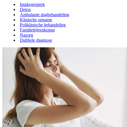
Intakegesprek
Detox
Ambulante dagbehandeling
Klinische opname
Poliklinische behandeling
Familiebijeenkomst
Nazorg
Dubbele diagnose