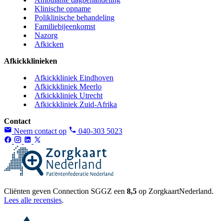
Klinische opname
Poliklinische behandeling
Familiebijeenkomst
Nazorg
Afkicken
Afkickklinieken
Afkickkliniek Eindhoven
Afkickkliniek Meerlo
Afkickkliniek Utrecht
Afkickkliniek Zuid-Afrika
Contact
Neem contact op
040-303 5023
Cliënten geven Connection SGGZ een
8,5
op ZorgkaartNederland.
Lees alle recensies
.