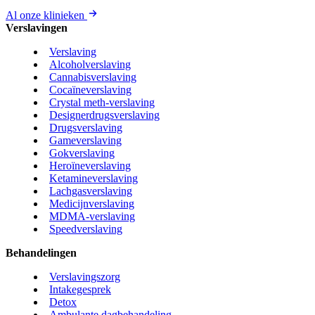
Al onze klinieken
Verslavingen
Verslaving
Alcoholverslaving
Cannabisverslaving
Cocaïneverslaving
Crystal meth-verslaving
Designerdrugsverslaving
Drugsverslaving
Gameverslaving
Gokverslaving
Heroïneverslaving
Ketamineverslaving
Lachgasverslaving
Medicijnverslaving
MDMA-verslaving
Speedverslaving
Behandelingen
Verslavingszorg
Intakegesprek
Detox
Ambulante dagbehandeling