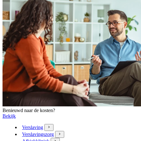
Benieuwd naar de kosten?
Bekijk
Verslaving
Verslavingszorg