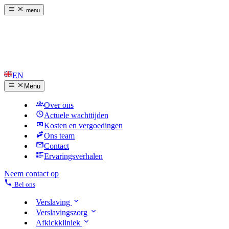
menu
EN
Menu
Over ons
Actuele wachttijden
Kosten en vergoedingen
Ons team
Contact
Ervaringsverhalen
Neem contact op
Bel ons
Verslaving
Verslavingszorg
Afkickkliniek