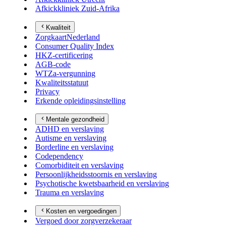
Afkickkliniek Zuid-Afrika
Kwaliteit
ZorgkaartNederland
Consumer Quality Index
HKZ-certificering
AGB-code
WTZa-vergunning
Kwaliteitsstatuut
Privacy
Erkende opleidingsinstelling
Mentale gezondheid
ADHD en verslaving
Autisme en verslaving
Borderline en verslaving
Codependency
Comorbiditeit en verslaving
Persoonlijkheidsstoornis en verslaving
Psychotische kwetsbaarheid en verslaving
Trauma en verslaving
Kosten en vergoedingen
Vergoed door zorgverzekeraar