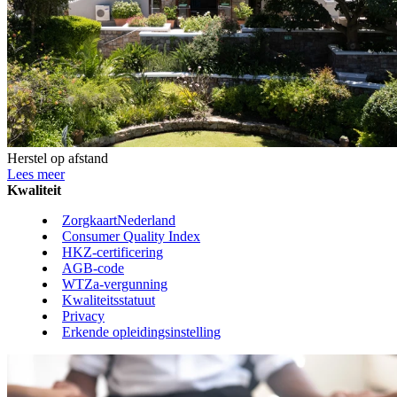
Herstel op afstand
Lees meer
Kwaliteit
ZorgkaartNederland
Consumer Quality Index
HKZ-certificering
AGB-code
WTZa-vergunning
Kwaliteitsstatuut
Privacy
Erkende opleidingsinstelling