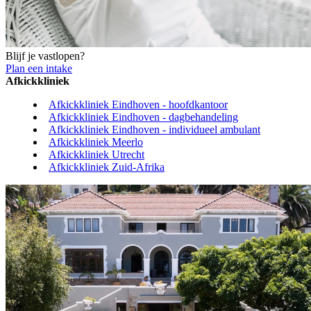
Blijf je vastlopen?
Plan een intake
Afkickkliniek
Afkickkliniek Eindhoven - hoofdkantoor
Afkickkliniek Eindhoven - dagbehandeling
Afkickkliniek Eindhoven - individueel ambulant
Afkickkliniek Meerlo
Afkickkliniek Utrecht
Afkickkliniek Zuid-Afrika