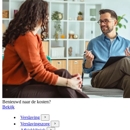
Benieuwd naar de kosten?
Bekijk
Verslaving
Verslavingszorg