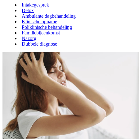
Intakegesprek
Detox
Ambulante dagbehandeling
Klinische opname
Poliklinische behandeling
Familiebijeenkomst
Nazorg
Dubbele diagnose