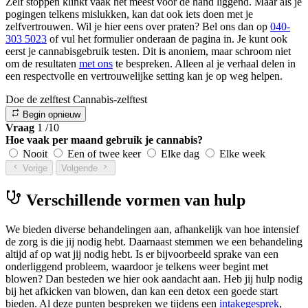
Zelf stoppen klinkt vaak het meest voor de hand liggend. Maar als je
pogingen telkens mislukken, kan dat ook iets doen met je
zelfvertrouwen. Wil je hier eens over praten? Bel ons dan op
040-
303 5023
of vul het formulier onderaan de pagina in. Je kunt ook
eerst je cannabisgebruik testen. Dit is anoniem, maar schroom niet
om de resultaten
met ons
te bespreken. Alleen al je verhaal delen in
een respectvolle en vertrouwelijke setting kan je op weg helpen.
Doe de zelftest
Cannabis-zelftest
Begin opnieuw
Vraag
1
/10
Hoe vaak per maand gebruik je cannabis?
Nooit
Een of twee keer
Elke dag
Elke week
Vorige
Volgende
Verschillende vormen van hulp
We bieden diverse behandelingen aan, afhankelijk van hoe intensief
de zorg is die jij nodig hebt. Daarnaast stemmen we een behandeling
altijd af op wat jij nodig hebt. Is er bijvoorbeeld sprake van een
onderliggend probleem, waardoor je telkens weer begint met
blowen? Dan besteden we hier ook aandacht aan. Heb jij hulp nodig
bij het afkicken van blowen, dan kan een detox een goede start
bieden. Al deze punten bespreken we tijdens een
intakegesprek
,