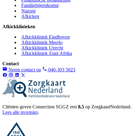
Familiebijeenkomst
Nazorg
Afkicken
Afkickklinieken
Afkickkliniek Eindhoven
Afkickkliniek Meerlo
Afkickkliniek Utrecht
Afkickkliniek Zuid-Afrika
Contact
Neem contact op
040-303 5023
Cliënten geven Connection SGGZ een
8,5
op ZorgkaartNederland.
Lees alle recensies
.