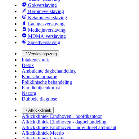
Gokverslaving
Heroïneverslaving
Ketamineverslaving
Lachgasverslaving
Medicijnverslaving
MDMA-verslaving
Speedverslaving
Verslavingszorg
Intakegesprek
Detox
Ambulante dagbehandeling
Klinische opname
Poliklinische behandeling
Familiebijeenkomst
Nazorg
Dubbele diagnose
Afkickkliniek
Afkickkliniek Eindhoven - hoofdkantoor
Afkickkliniek Eindhoven - dagbehandeling
Afkickkliniek Eindhoven - individueel ambulant
Afkickkliniek Meerlo
Afkickkliniek Utrecht