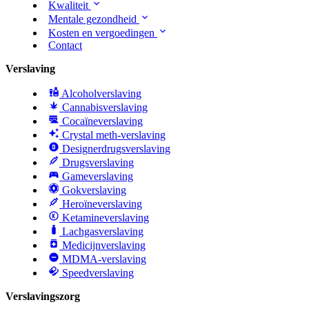
Kwaliteit
Mentale gezondheid
Kosten en vergoedingen
Contact
Verslaving
Alcoholverslaving
Cannabisverslaving
Cocaïneverslaving
Crystal meth-verslaving
Designerdrugsverslaving
Drugsverslaving
Gameverslaving
Gokverslaving
Heroïneverslaving
Ketamineverslaving
Lachgasverslaving
Medicijnverslaving
MDMA-verslaving
Speedverslaving
Verslavingszorg