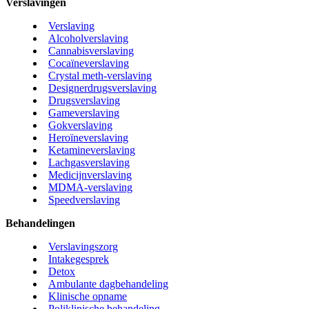
Verslavingen
Verslaving
Alcoholverslaving
Cannabisverslaving
Cocaïneverslaving
Crystal meth-verslaving
Designerdrugsverslaving
Drugsverslaving
Gameverslaving
Gokverslaving
Heroïneverslaving
Ketamineverslaving
Lachgasverslaving
Medicijnverslaving
MDMA-verslaving
Speedverslaving
Behandelingen
Verslavingszorg
Intakegesprek
Detox
Ambulante dagbehandeling
Klinische opname
Poliklinische behandeling