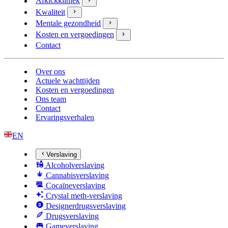
Afkickkliniek
Kwaliteit
Mentale gezondheid
Kosten en vergoedingen
Contact
Over ons
Actuele wachttijden
Kosten en vergoedingen
Ons team
Contact
Ervaringsverhalen
EN
Verslaving
Alcoholverslaving
Cannabisverslaving
Cocaïneverslaving
Crystal meth-verslaving
Designerdrugsverslaving
Drugsverslaving
Gameverslaving