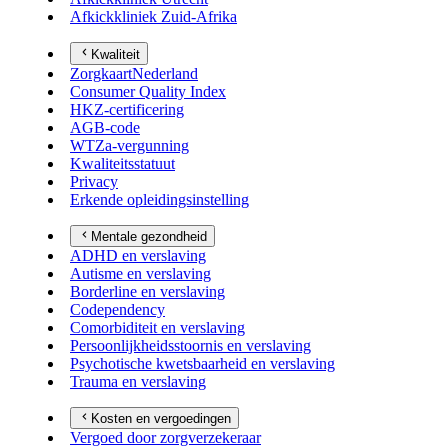
Afkickkliniek Zuid-Afrika
Kwaliteit
ZorgkaartNederland
Consumer Quality Index
HKZ-certificering
AGB-code
WTZa-vergunning
Kwaliteitsstatuut
Privacy
Erkende opleidingsinstelling
Mentale gezondheid
ADHD en verslaving
Autisme en verslaving
Borderline en verslaving
Codependency
Comorbiditeit en verslaving
Persoonlijkheidsstoornis en verslaving
Psychotische kwetsbaarheid en verslaving
Trauma en verslaving
Kosten en vergoedingen
Vergoed door zorgverzekeraar