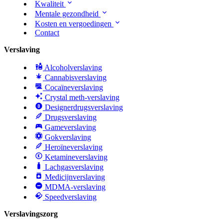
Kwaliteit
Mentale gezondheid
Kosten en vergoedingen
Contact
Verslaving
Alcoholverslaving
Cannabisverslaving
Cocaïneverslaving
Crystal meth-verslaving
Designerdrugsverslaving
Drugsverslaving
Gameverslaving
Gokverslaving
Heroïneverslaving
Ketamineverslaving
Lachgasverslaving
Medicijnverslaving
MDMA-verslaving
Speedverslaving
Verslavingszorg