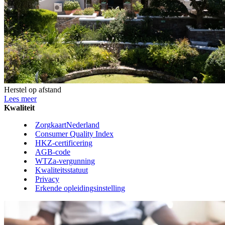
Herstel op afstand
Lees meer
Kwaliteit
ZorgkaartNederland
Consumer Quality Index
HKZ-certificering
AGB-code
WTZa-vergunning
Kwaliteitsstatuut
Privacy
Erkende opleidingsinstelling