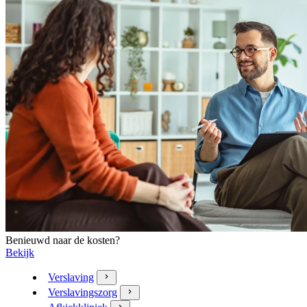
Benieuwd naar de kosten?
Bekijk
Verslaving
Verslavingszorg