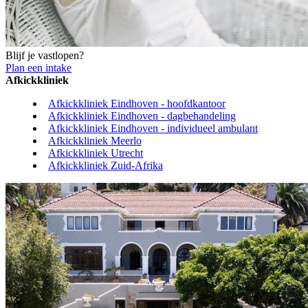
Blijf je vastlopen?
Plan een intake
Afkickkliniek
Afkickkliniek Eindhoven - hoofdkantoor
Afkickkliniek Eindhoven - dagbehandeling
Afkickkliniek Eindhoven - individueel ambulant
Afkickkliniek Meerlo
Afkickkliniek Utrecht
Afkickkliniek Zuid-Afrika