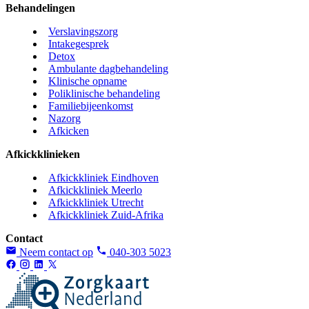
Behandelingen
Verslavingszorg
Intakegesprek
Detox
Ambulante dagbehandeling
Klinische opname
Poliklinische behandeling
Familiebijeenkomst
Nazorg
Afkicken
Afkickklinieken
Afkickkliniek Eindhoven
Afkickkliniek Meerlo
Afkickkliniek Utrecht
Afkickkliniek Zuid-Afrika
Contact
Neem contact op
040-303 5023