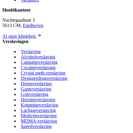
Hoofdkantoor
Nachtegaallaan 3
5613 CM,
Eindhoven
Al onze klinieken
Verslavingen
Verslaving
Alcoholverslaving
Cannabisverslaving
Cocaïneverslaving
Crystal meth-verslaving
Designerdrugsverslaving
Drugsverslaving
Gameverslaving
Gokverslaving
Heroïneverslaving
Ketamineverslaving
Lachgasverslaving
Medicijnverslaving
MDMA-verslaving
Speedverslaving