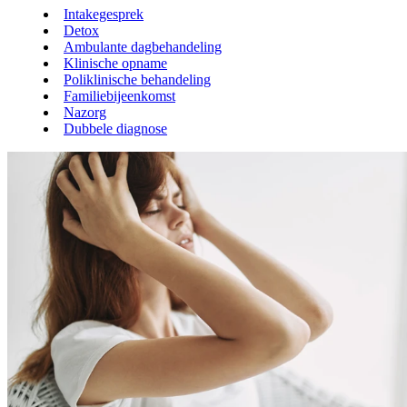
Intakegesprek
Detox
Ambulante dagbehandeling
Klinische opname
Poliklinische behandeling
Familiebijeenkomst
Nazorg
Dubbele diagnose