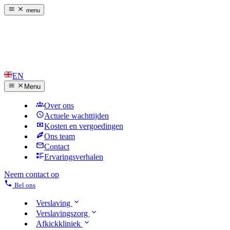
menu
EN
Menu
Over ons
Actuele wachttijden
Kosten en vergoedingen
Ons team
Contact
Ervaringsverhalen
Neem contact op
Bel ons
Verslaving
Verslavingszorg
Afkickkliniek