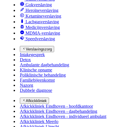
Gokverslaving
Heroïneverslaving
Ketamineverslaving
Lachgasverslaving
Medicijnverslaving
MDMA-verslaving
Speedverslaving
Verslavingszorg
Intakegesprek
Detox
Ambulante dagbehandeling
Klinische opname
Poliklinische behandeling
Familiebijeenkomst
Nazorg
Dubbele diagnose
Afkickkliniek
Afkickkliniek Eindhoven - hoofdkantoor
Afkickkliniek Eindhoven - dagbehandeling
Afkickkliniek Eindhoven - individueel ambulant
Afkickkliniek Meerlo
Afkickkliniek Utrecht