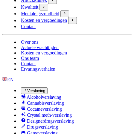
Afkickkliniek
Kwaliteit
Mentale gezondheid
Kosten en vergoedingen
Contact
Over ons
Actuele wachttijden
Kosten en vergoedingen
Ons team
Contact
Ervaringsverhalen
EN
Verslaving
Alcoholverslaving
Cannabisverslaving
Cocaïneverslaving
Crystal meth-verslaving
Designerdrugsverslaving
Drugsverslaving
Gameverslaving