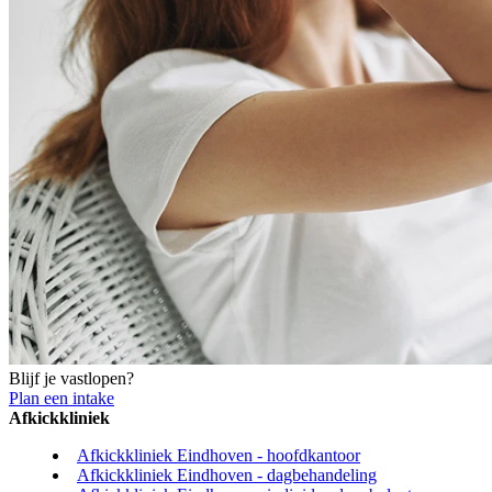
Blijf je vastlopen?
Plan een intake
Afkickkliniek
Afkickkliniek Eindhoven - hoofdkantoor
Afkickkliniek Eindhoven - dagbehandeling