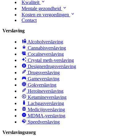
Kwaliteit
Mentale gezondheid
Kosten en vergoedingen
Contact
Verslaving
Alcoholverslaving
Cannabisverslaving
Cocaïneverslaving
Crystal meth-verslaving
Designerdrugsverslaving
Drugsverslaving
Gameverslaving
Gokverslaving
Heroïneverslaving
Ketamineverslaving
Lachgasverslaving
Medicijnverslaving
MDMA-verslaving
Speedverslaving
Verslavingszorg