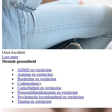
Onze kwaliteit
Lees meer
Mentale gezondheid
ADHD en verslaving
Autisme en verslaving
Borderline en verslaving
Codependency
Comorbiditeit en verslaving
Persoonlijkheidsstoornis en verslaving
Psychotische kwetsbaarheid en verslaving
Trauma en verslaving