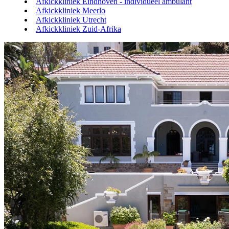
Afkickkliniek Eindhoven - individueel ambulant
Afkickkliniek Meerlo
Afkickkliniek Utrecht
Afkickkliniek Zuid-Afrika