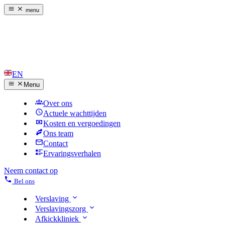
menu
EN
Menu
Over ons
Actuele wachttijden
Kosten en vergoedingen
Ons team
Contact
Ervaringsverhalen
Neem contact op
Bel ons
Verslaving
Verslavingszorg
Afkickkliniek