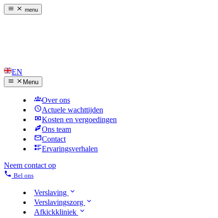
menu
EN
Menu
Over ons
Actuele wachttijden
Kosten en vergoedingen
Ons team
Contact
Ervaringsverhalen
Neem contact op
Bel ons
Verslaving
Verslavingszorg
Afkickkliniek