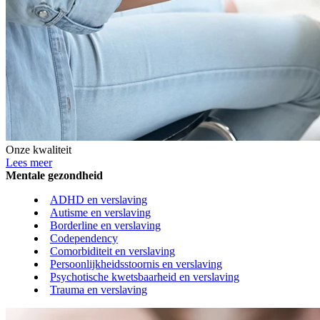
Onze kwaliteit
Lees meer
Mentale gezondheid
ADHD en verslaving
Autisme en verslaving
Borderline en verslaving
Codependency
Comorbiditeit en verslaving
Persoonlijkheidsstoornis en verslaving
Psychotische kwetsbaarheid en verslaving
Trauma en verslaving