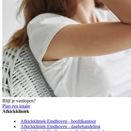
Blijf je vastlopen?
Plan een intake
Afkickkliniek
Afkickkliniek Eindhoven - hoofdkantoor
Afkickkliniek Eindhoven - dagbehandeling