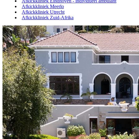
Afkickkliniek Eindhoven - individueel ambulant
Afkickkliniek Meerlo
Afkickkliniek Utrecht
Afkickkliniek Zuid-Afrika