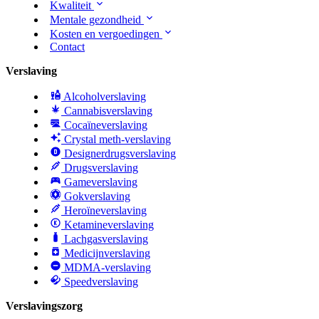
Kwaliteit
Mentale gezondheid
Kosten en vergoedingen
Contact
Verslaving
Alcoholverslaving
Cannabisverslaving
Cocaïneverslaving
Crystal meth-verslaving
Designerdrugsverslaving
Drugsverslaving
Gameverslaving
Gokverslaving
Heroïneverslaving
Ketamineverslaving
Lachgasverslaving
Medicijnverslaving
MDMA-verslaving
Speedverslaving
Verslavingszorg