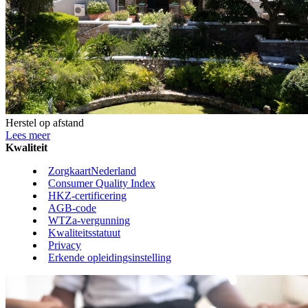
Herstel op afstand
Lees meer
Kwaliteit
ZorgkaartNederland
Consumer Quality Index
HKZ-certificering
AGB-code
WTZa-vergunning
Kwaliteitsstatuut
Privacy
Erkende opleidingsinstelling