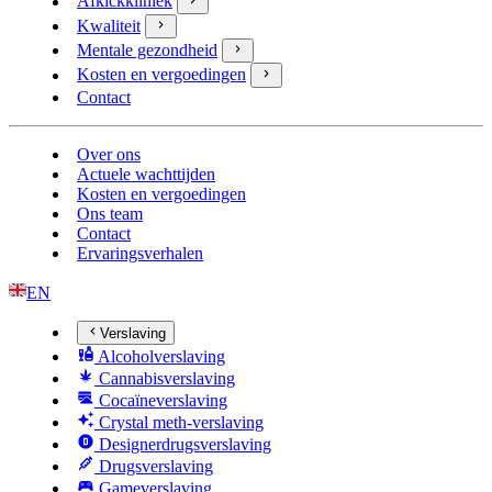
Afkickkliniek
Kwaliteit
Mentale gezondheid
Kosten en vergoedingen
Contact
Over ons
Actuele wachttijden
Kosten en vergoedingen
Ons team
Contact
Ervaringsverhalen
EN
Verslaving
Alcoholverslaving
Cannabisverslaving
Cocaïneverslaving
Crystal meth-verslaving
Designerdrugsverslaving
Drugsverslaving
Gameverslaving