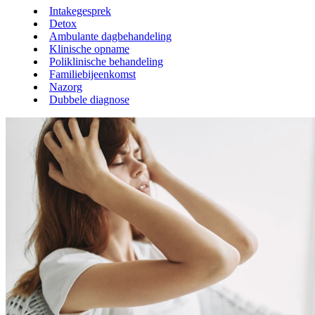
Intakegesprek
Detox
Ambulante dagbehandeling
Klinische opname
Poliklinische behandeling
Familiebijeenkomst
Nazorg
Dubbele diagnose