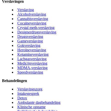
Verslavingen
Verslaving
Alcoholverslaving
Cannabisverslaving
Cocaïneverslaving
Crystal meth-verslaving
Designerdrugsverslaving
Drugsverslaving
Gameverslaving
Gokverslaving
Heroïneverslaving
Ketamineverslaving
Lachgasverslaving
Medicijnverslaving
MDMA-verslaving
Speedverslaving
Behandelingen
Verslavingszorg
Intakegesprek
Detox
Ambulante dagbehandeling
Klinische opname