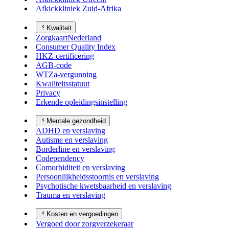
Afkickkliniek Zuid-Afrika
Kwaliteit
ZorgkaartNederland
Consumer Quality Index
HKZ-certificering
AGB-code
WTZa-vergunning
Kwaliteitsstatuut
Privacy
Erkende opleidingsinstelling
Mentale gezondheid
ADHD en verslaving
Autisme en verslaving
Borderline en verslaving
Codependency
Comorbiditeit en verslaving
Persoonlijkheidsstoornis en verslaving
Psychotische kwetsbaarheid en verslaving
Trauma en verslaving
Kosten en vergoedingen
Vergoed door zorgverzekeraar