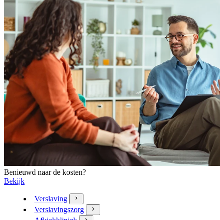
Benieuwd naar de kosten?
Bekijk
Verslaving
Verslavingszorg