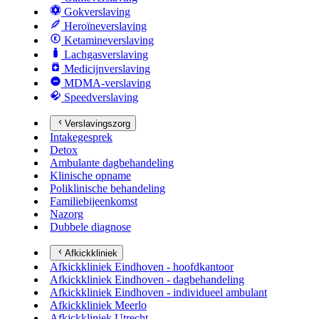
Gokverslaving
Heroïneverslaving
Ketamineverslaving
Lachgasverslaving
Medicijnverslaving
MDMA-verslaving
Speedverslaving
Verslavingszorg
Intakegesprek
Detox
Ambulante dagbehandeling
Klinische opname
Poliklinische behandeling
Familiebijeenkomst
Nazorg
Dubbele diagnose
Afkickkliniek
Afkickkliniek Eindhoven - hoofdkantoor
Afkickkliniek Eindhoven - dagbehandeling
Afkickkliniek Eindhoven - individueel ambulant
Afkickkliniek Meerlo
Afkickkliniek Utrecht