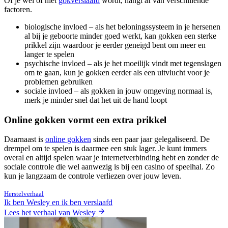
Of je wel of niet
gokverslaafd
wordt, hangt af van verschillende
factoren.
biologische invloed – als het beloningssysteem in je hersenen
al bij je geboorte minder goed werkt, kan gokken een sterke
prikkel zijn waardoor je eerder geneigd bent om meer en
langer te spelen
psychische invloed – als je het moeilijk vindt met tegenslagen
om te gaan, kun je gokken eerder als een uitvlucht voor je
problemen gebruiken
sociale invloed – als gokken in jouw omgeving normaal is,
merk je minder snel dat het uit de hand loopt
Online gokken vormt een extra prikkel
Daarnaast is
online gokken
sinds een paar jaar gelegaliseerd. De
drempel om te spelen is daarmee een stuk lager. Je kunt immers
overal en altijd spelen waar je internetverbinding hebt en zonder de
sociale controle die wel aanwezig is bij een casino of speelhal. Zo
kun je langzaam de controle verliezen over jouw leven.
Herstelverhaal
Ik ben Wesley en ik ben verslaafd
Lees het verhaal van Wesley