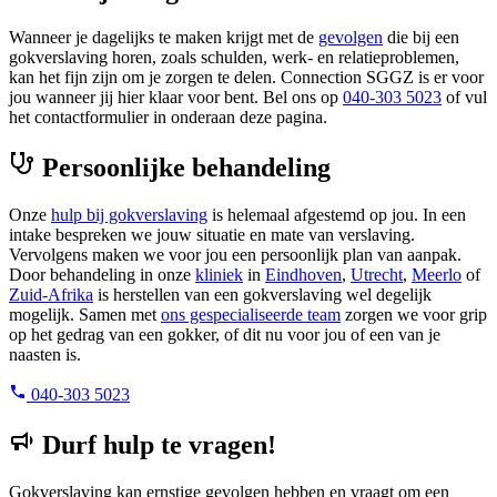
Wanneer je dagelijks te maken krijgt met de
gevolgen
die bij een
gokverslaving horen, zoals schulden, werk- en relatieproblemen,
kan het fijn zijn om je zorgen te delen. Connection SGGZ is er voor
jou wanneer jij hier klaar voor bent. Bel ons op
040-303 5023
of vul
het contactformulier in onderaan deze pagina.
Persoonlijke behandeling
Onze
hulp bij gokverslaving
is helemaal afgestemd op jou. In een
intake bespreken we jouw situatie en mate van verslaving.
Vervolgens maken we voor jou een persoonlijk plan van aanpak.
Door behandeling in onze
kliniek
in
Eindhoven
,
Utrecht
,
Meerlo
of
Zuid-Afrika
is herstellen van een gokverslaving wel degelijk
mogelijk. Samen met
ons gespecialiseerde team
zorgen we voor grip
op het gedrag van een gokker, of dit nu voor jou of een van je
naasten is.
040-303 5023
Durf hulp te vragen!
Gokverslaving kan ernstige gevolgen hebben en vraagt om een