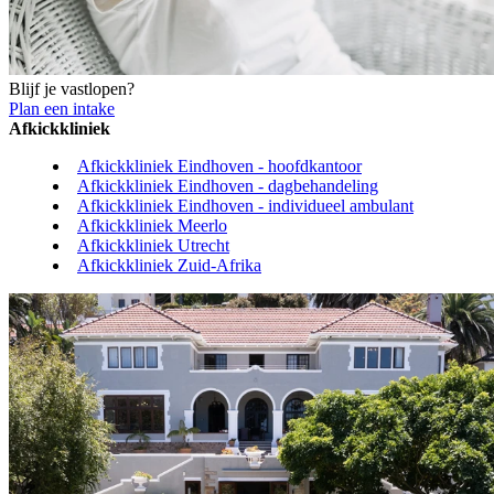
Blijf je vastlopen?
Plan een intake
Afkickkliniek
Afkickkliniek Eindhoven - hoofdkantoor
Afkickkliniek Eindhoven - dagbehandeling
Afkickkliniek Eindhoven - individueel ambulant
Afkickkliniek Meerlo
Afkickkliniek Utrecht
Afkickkliniek Zuid-Afrika