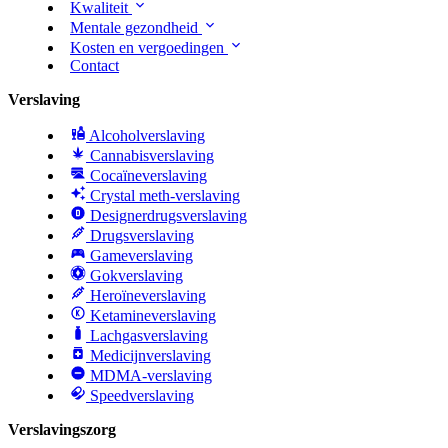
Kwaliteit
Mentale gezondheid
Kosten en vergoedingen
Contact
Verslaving
Alcoholverslaving
Cannabisverslaving
Cocaïneverslaving
Crystal meth-verslaving
Designerdrugsverslaving
Drugsverslaving
Gameverslaving
Gokverslaving
Heroïneverslaving
Ketamineverslaving
Lachgasverslaving
Medicijnverslaving
MDMA-verslaving
Speedverslaving
Verslavingszorg