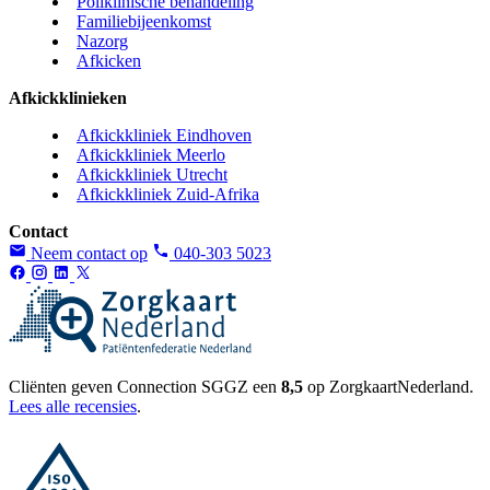
Poliklinische behandeling
Familiebijeenkomst
Nazorg
Afkicken
Afkickklinieken
Afkickkliniek Eindhoven
Afkickkliniek Meerlo
Afkickkliniek Utrecht
Afkickkliniek Zuid-Afrika
Contact
Neem contact op
040-303 5023
Cliënten geven Connection SGGZ een
8,5
op ZorgkaartNederland.
Lees alle recensies
.