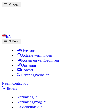
menu
EN
Menu
Over ons
Actuele wachttijden
Kosten en vergoedingen
Ons team
Contact
Ervaringsverhalen
Neem contact op
Bel ons
Verslaving
Verslavingszorg
Afkickkliniek