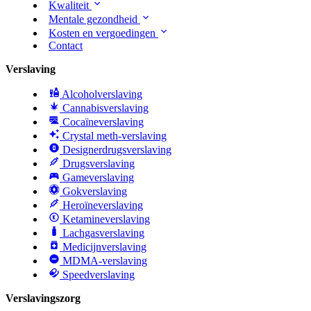
Kwaliteit
Mentale gezondheid
Kosten en vergoedingen
Contact
Verslaving
Alcoholverslaving
Cannabisverslaving
Cocaïneverslaving
Crystal meth-verslaving
Designerdrugsverslaving
Drugsverslaving
Gameverslaving
Gokverslaving
Heroïneverslaving
Ketamineverslaving
Lachgasverslaving
Medicijnverslaving
MDMA-verslaving
Speedverslaving
Verslavingszorg