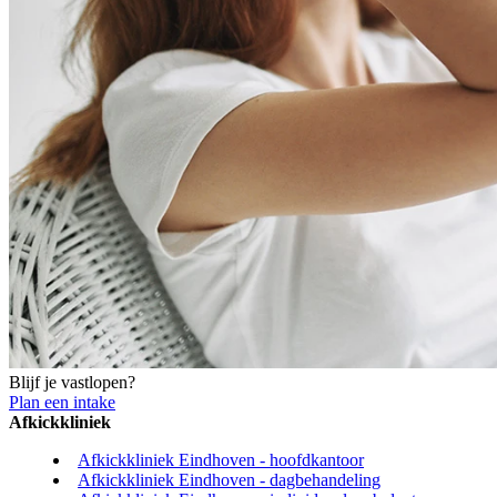
Blijf je vastlopen?
Plan een intake
Afkickkliniek
Afkickkliniek Eindhoven - hoofdkantoor
Afkickkliniek Eindhoven - dagbehandeling