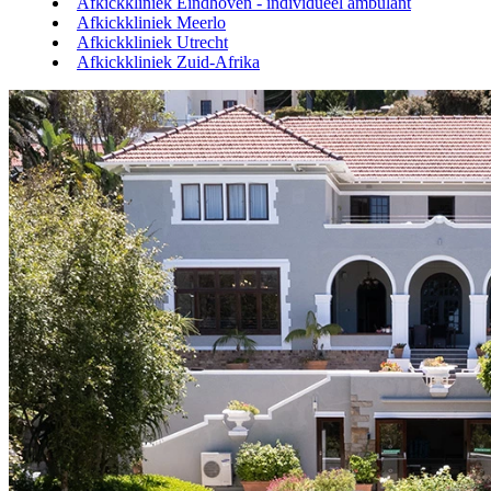
Afkickkliniek Eindhoven - individueel ambulant
Afkickkliniek Meerlo
Afkickkliniek Utrecht
Afkickkliniek Zuid-Afrika