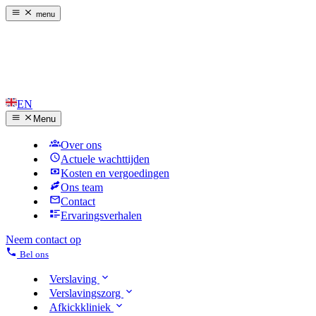
menu
EN
Menu
Over ons
Actuele wachttijden
Kosten en vergoedingen
Ons team
Contact
Ervaringsverhalen
Neem contact op
Bel ons
Verslaving
Verslavingszorg
Afkickkliniek