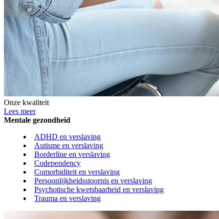
Onze kwaliteit
Lees meer
Mentale gezondheid
ADHD en verslaving
Autisme en verslaving
Borderline en verslaving
Codependency
Comorbiditeit en verslaving
Persoonlijkheidsstoornis en verslaving
Psychotische kwetsbaarheid en verslaving
Trauma en verslaving