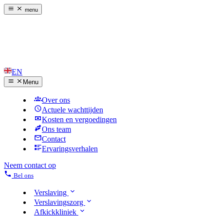
menu
EN
Menu
Over ons
Actuele wachttijden
Kosten en vergoedingen
Ons team
Contact
Ervaringsverhalen
Neem contact op
Bel ons
Verslaving
Verslavingszorg
Afkickkliniek