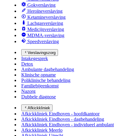
Gokverslaving
Heroïneverslaving
Ketamineverslaving
Lachgasverslaving
Medicijnverslaving
MDMA-verslaving
Speedverslaving
Verslavingszorg
Intakegesprek
Detox
Ambulante dagbehandeling
Klinische opname
Poliklinische behandeling
Familiebijeenkomst
Nazorg
Dubbele diagnose
Afkickkliniek
Afkickkliniek Eindhoven - hoofdkantoor
Afkickkliniek Eindhoven - dagbehandeling
Afkickkliniek Eindhoven - individueel ambulant
Afkickkliniek Meerlo
Afkickkliniek Utrecht