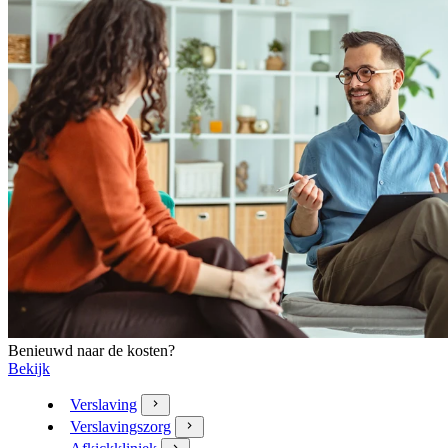
Benieuwd naar de kosten?
Bekijk
Verslaving
Verslavingszorg