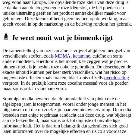
weg vond naar Europa. De opvallende roze kleur van deze drug is
te danken aan de toegevoegde roze kleurstof, die het poeder een
unieke uitstraling geeft en het product aantrekkelijker maakt voor
gebruikers. Deze kleurstof heeft geen invloed op de werking, maar
speelt vooral in op de marketing en de beleving rondom het gebruik.
Je weet nooit wat je binnenkrijgt
De samenstelling van roze cocaïne is vrijwel altijd een mengsel van
verschillende stoffen, zoals
MDMA
,
ketamine
, cafeïne en soms
andere middelen. Hierdoor is het moeilijk te zeggen wat je precies
binnenkrijgt als je besluit roze coke te gebruiken. De dosering en de
exacte inhoud kunnen per keer sterk verschillen, wat het risico op
ongewenste effecten zoals braken, black outs of zelfs
overdosering
vergroot. In de praktijk komt roze cocaïne meestal voor als poeder,
maar soms ook in vloeibare vorm.
Sommige media beweren dat de populariteit van pink coke de
afgelopen jaren is toegenomen, vooral onder jonge mensen in het
uitgaanscircuit die op zoek zijn naar een nieuwe ervaring. De media
besteden met enige regelmaat aandacht aan deze drug, wat bijdraagt
aan de bekendheid, maar soms ook tot onjuiste of onvolledige
informatie leidt. Het is daarom belangrijk dat gebruikers zich goed
laten informeren over de mogelijke effecten en risico’s voordat ze