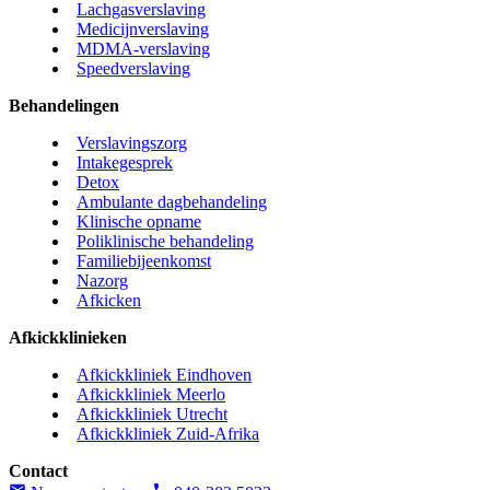
Lachgasverslaving
Medicijnverslaving
MDMA-verslaving
Speedverslaving
Behandelingen
Verslavingszorg
Intakegesprek
Detox
Ambulante dagbehandeling
Klinische opname
Poliklinische behandeling
Familiebijeenkomst
Nazorg
Afkicken
Afkickklinieken
Afkickkliniek Eindhoven
Afkickkliniek Meerlo
Afkickkliniek Utrecht
Afkickkliniek Zuid-Afrika
Contact