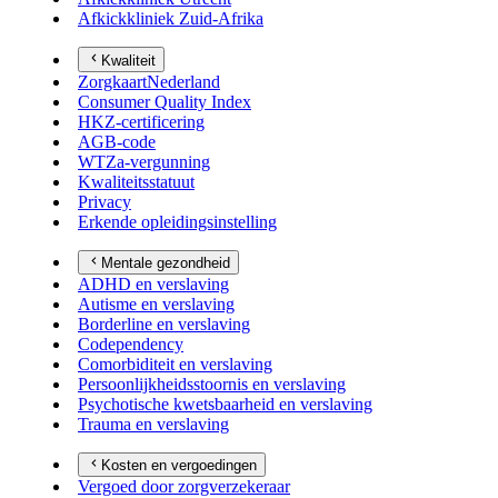
Afkickkliniek Zuid-Afrika
Kwaliteit
ZorgkaartNederland
Consumer Quality Index
HKZ-certificering
AGB-code
WTZa-vergunning
Kwaliteitsstatuut
Privacy
Erkende opleidingsinstelling
Mentale gezondheid
ADHD en verslaving
Autisme en verslaving
Borderline en verslaving
Codependency
Comorbiditeit en verslaving
Persoonlijkheidsstoornis en verslaving
Psychotische kwetsbaarheid en verslaving
Trauma en verslaving
Kosten en vergoedingen
Vergoed door zorgverzekeraar