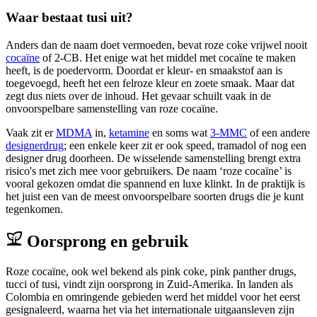
Waar bestaat tusi uit?
Anders dan de naam doet vermoeden, bevat roze coke vrijwel nooit
cocaïne
of 2-CB. Het enige wat het middel met cocaïne te maken
heeft, is de poedervorm. Doordat er kleur- en smaakstof aan is
toegevoegd, heeft het een felroze kleur en zoete smaak. Maar dat
zegt dus niets over de inhoud. Het gevaar schuilt vaak in de
onvoorspelbare samenstelling van roze cocaïne.
Vaak zit er
MDMA
in,
ketamine
en soms wat
3-MMC
of een andere
designerdrug
; een enkele keer zit er ook speed, tramadol of nog een
designer drug doorheen. De wisselende samenstelling brengt extra
risico's met zich mee voor gebruikers. De naam ‘roze cocaïne’ is
vooral gekozen omdat die spannend en luxe klinkt. In de praktijk is
het juist een van de meest onvoorspelbare soorten drugs die je kunt
tegenkomen.
Oorsprong en gebruik
Roze cocaïne, ook wel bekend als pink coke, pink panther drugs,
tucci of tusi, vindt zijn oorsprong in Zuid-Amerika. In landen als
Colombia en omringende gebieden werd het middel voor het eerst
gesignaleerd, waarna het via het internationale uitgaansleven zijn