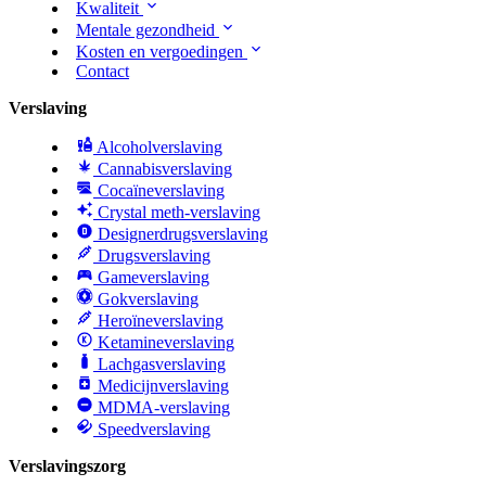
Kwaliteit
Mentale gezondheid
Kosten en vergoedingen
Contact
Verslaving
Alcoholverslaving
Cannabisverslaving
Cocaïneverslaving
Crystal meth-verslaving
Designerdrugsverslaving
Drugsverslaving
Gameverslaving
Gokverslaving
Heroïneverslaving
Ketamineverslaving
Lachgasverslaving
Medicijnverslaving
MDMA-verslaving
Speedverslaving
Verslavingszorg