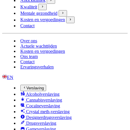
Afkickkliniek
Kwaliteit
Mentale gezondheid
Kosten en vergoedingen
Contact
Over ons
Actuele wachttijden
Kosten en vergoedingen
Ons team
Contact
Ervaringsverhalen
EN
Verslaving
Alcoholverslaving
Cannabisverslaving
Cocaïneverslaving
Crystal meth-verslaving
Designerdrugsverslaving
Drugsverslaving
Gameverslaving