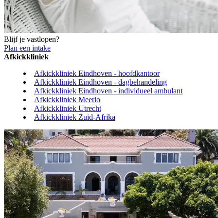
Blijf je vastlopen?
Plan een intake
Afkickkliniek
Afkickkliniek Eindhoven - hoofdkantoor
Afkickkliniek Eindhoven - dagbehandeling
Afkickkliniek Eindhoven - individueel ambulant
Afkickkliniek Meerlo
Afkickkliniek Utrecht
Afkickkliniek Zuid-Afrika