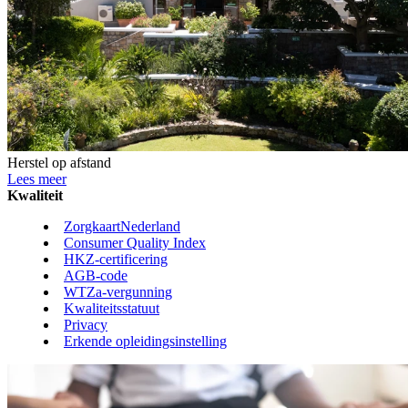
Herstel op afstand
Lees meer
Kwaliteit
ZorgkaartNederland
Consumer Quality Index
HKZ-certificering
AGB-code
WTZa-vergunning
Kwaliteitsstatuut
Privacy
Erkende opleidingsinstelling