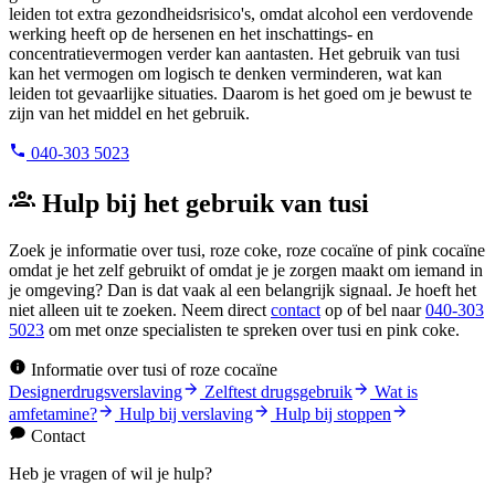
leiden tot extra gezondheidsrisico's, omdat alcohol een verdovende
werking heeft op de hersenen en het inschattings- en
concentratievermogen verder kan aantasten. Het gebruik van tusi
kan het vermogen om logisch te denken verminderen, wat kan
leiden tot gevaarlijke situaties. Daarom is het goed om je bewust te
zijn van het middel en het gebruik.
040-303 5023
Hulp bij het gebruik van tusi
Zoek je informatie over tusi, roze coke, roze cocaïne of pink cocaïne
omdat je het zelf gebruikt of omdat je je zorgen maakt om iemand in
je omgeving? Dan is dat vaak al een belangrijk signaal. Je hoeft het
niet alleen uit te zoeken. Neem direct
contact
op of bel naar
040-303
5023
om met onze specialisten te spreken over tusi en pink coke.
Informatie over tusi of roze cocaïne
Designerdrugsverslaving
Zelftest drugsgebruik
Wat is
amfetamine?
Hulp bij verslaving
Hulp bij stoppen
Contact
Heb je vragen of wil je hulp?