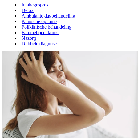
Intakegesprek
Detox
Ambulante dagbehandeling
Klinische opname
Poliklinische behandeling
Familiebijeenkomst
Nazorg
Dubbele diagnose