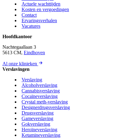
Actuele wachttijden
Kosten en vergoedingen
Contact
Ervaringsverhalen
Vacatures
Hoofdkantoor
Nachtegaallaan 3
5613 CM,
Eindhoven
Al onze klinieken
Verslavingen
Verslaving
Alcoholverslaving
Cannabisverslaving
Cocaïneverslaving
Crystal meth-verslaving
Designerdrugsverslaving
Drugsverslaving
Gameverslaving
Gokverslaving
Heroïneverslaving
Ketamineverslaving