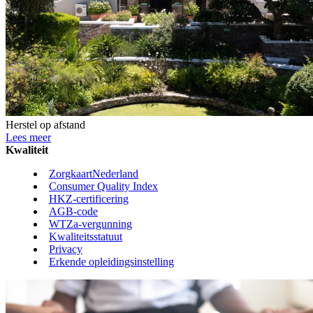
Herstel op afstand
Lees meer
Kwaliteit
ZorgkaartNederland
Consumer Quality Index
HKZ-certificering
AGB-code
WTZa-vergunning
Kwaliteitsstatuut
Privacy
Erkende opleidingsinstelling