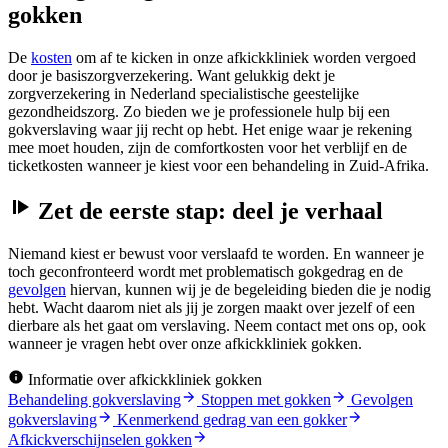
gokken
De
kosten
om af te kicken in onze afkickkliniek worden vergoed
door je basiszorgverzekering. Want gelukkig dekt je
zorgverzekering in Nederland specialistische geestelijke
gezondheidszorg. Zo bieden we je professionele hulp bij een
gokverslaving waar jij recht op hebt. Het enige waar je rekening
mee moet houden, zijn de comfortkosten voor het verblijf en de
ticketkosten wanneer je kiest voor een behandeling in Zuid-Afrika.
Zet de eerste stap: deel je verhaal
Niemand kiest er bewust voor verslaafd te worden. En wanneer je
toch geconfronteerd wordt met problematisch gokgedrag en de
gevolgen
hiervan, kunnen wij je de begeleiding bieden die je nodig
hebt. Wacht daarom niet als jij je zorgen maakt over jezelf of een
dierbare als het gaat om verslaving. Neem contact met ons op, ook
wanneer je vragen hebt over onze afkickkliniek gokken.
Informatie over afkickkliniek gokken
Behandeling gokverslaving
Stoppen met gokken
Gevolgen
gokverslaving
Kenmerkend gedrag van een gokker
Afkickverschijnselen gokken