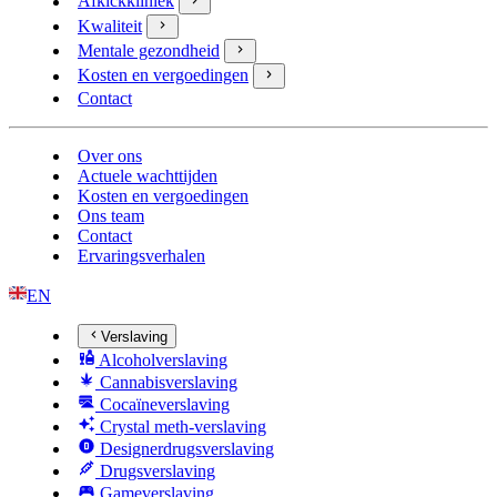
Afkickkliniek
Kwaliteit
Mentale gezondheid
Kosten en vergoedingen
Contact
Over ons
Actuele wachttijden
Kosten en vergoedingen
Ons team
Contact
Ervaringsverhalen
EN
Verslaving
Alcoholverslaving
Cannabisverslaving
Cocaïneverslaving
Crystal meth-verslaving
Designerdrugsverslaving
Drugsverslaving
Gameverslaving