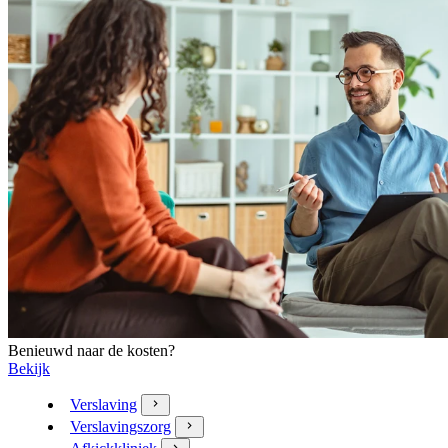
Benieuwd naar de kosten?
Bekijk
Verslaving
Verslavingszorg