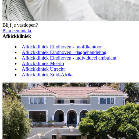
Blijf je vastlopen?
Plan een intake
Afkickkliniek
Afkickkliniek Eindhoven - hoofdkantoor
Afkickkliniek Eindhoven - dagbehandeling
Afkickkliniek Eindhoven - individueel ambulant
Afkickkliniek Meerlo
Afkickkliniek Utrecht
Afkickkliniek Zuid-Afrika