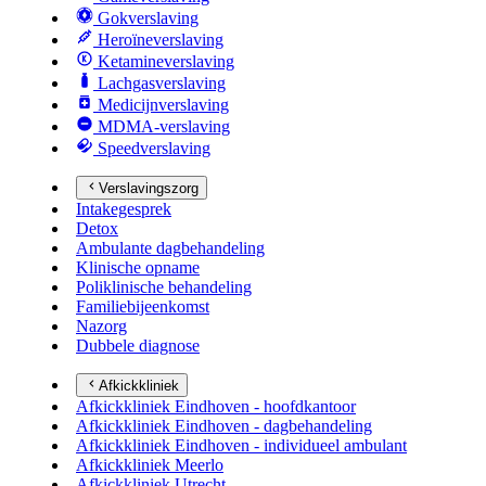
Gokverslaving
Heroïneverslaving
Ketamineverslaving
Lachgasverslaving
Medicijnverslaving
MDMA-verslaving
Speedverslaving
Verslavingszorg
Intakegesprek
Detox
Ambulante dagbehandeling
Klinische opname
Poliklinische behandeling
Familiebijeenkomst
Nazorg
Dubbele diagnose
Afkickkliniek
Afkickkliniek Eindhoven - hoofdkantoor
Afkickkliniek Eindhoven - dagbehandeling
Afkickkliniek Eindhoven - individueel ambulant
Afkickkliniek Meerlo
Afkickkliniek Utrecht