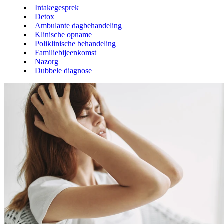
Intakegesprek
Detox
Ambulante dagbehandeling
Klinische opname
Poliklinische behandeling
Familiebijeenkomst
Nazorg
Dubbele diagnose