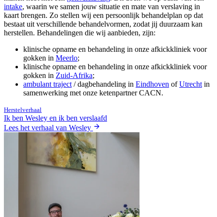
intake
, waarin we samen jouw situatie en mate van verslaving in
kaart brengen. Zo stellen wij een persoonlijk behandelplan op dat
bestaat uit verschillende behandelvormen, zodat jij duurzaam kan
herstellen. Behandelingen die wij aanbieden, zijn:
klinische opname en behandeling in onze afkickkliniek voor
gokken in
Meerlo
;
klinische opname en behandeling in onze afkickkliniek voor
gokken in
Zuid-Afrika
;
ambulant traject
/ dagbehandeling in
Eindhoven
of
Utrecht
in
samenwerking met onze ketenpartner CACN.
Herstelverhaal
Ik ben Wesley en ik ben verslaafd
Lees het verhaal van Wesley