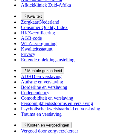
Afkickkliniek Zuid-Afrika
Kwaliteit
ZorgkaartNederland
Consumer Quality Index
HKZ-certificering
AGB-code
WTZa-vergunning
Kwaliteitsstatuut
Privacy
Erkende opleidingsinstelling
Mentale gezondheid
ADHD en verslaving
Autisme en verslaving
Borderline en verslaving
Codependency
Comorbiditeit en verslaving
Persoonlijkheidsstoornis en verslaving
Psychotische kwetsbaarheid en verslaving
Trauma en verslaving
Kosten en vergoedingen
Vergoed door zorgverzekeraar