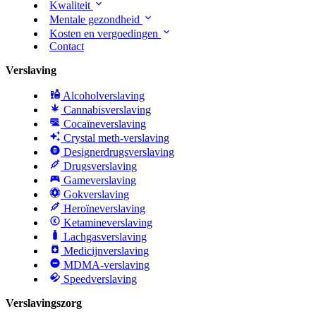
Kwaliteit
Mentale gezondheid
Kosten en vergoedingen
Contact
Verslaving
Alcoholverslaving
Cannabisverslaving
Cocaïneverslaving
Crystal meth-verslaving
Designerdrugsverslaving
Drugsverslaving
Gameverslaving
Gokverslaving
Heroïneverslaving
Ketamineverslaving
Lachgasverslaving
Medicijnverslaving
MDMA-verslaving
Speedverslaving
Verslavingszorg