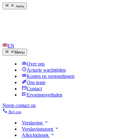
menu
EN
Menu
Over ons
Actuele wachttijden
Kosten en vergoedingen
Ons team
Contact
Ervaringsverhalen
Neem contact op
Bel ons
Verslaving
Verslavingszorg
Afkickkliniek