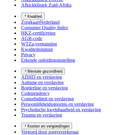
Afkickkliniek Zuid-Afrika
Kwaliteit
ZorgkaartNederland
Consumer Quality Index
HKZ-certificering
AGB-code
WTZa-vergunning
Kwaliteitsstatuut
Privacy
Erkende opleidingsinstelling
Mentale gezondheid
ADHD en verslaving
Autisme en verslaving
Borderline en verslaving
Codependency
Comorbiditeit en verslaving
Persoonlijkheidsstoornis en verslaving
Psychotische kwetsbaarheid en verslaving
Trauma en verslaving
Kosten en vergoedingen
Vergoed door zorgverzekeraar