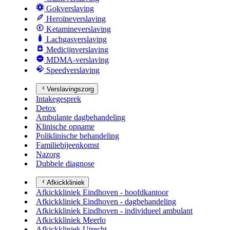
Gokverslaving
Heroïneverslaving
Ketamineverslaving
Lachgasverslaving
Medicijnverslaving
MDMA-verslaving
Speedverslaving
Verslavingszorg
Intakegesprek
Detox
Ambulante dagbehandeling
Klinische opname
Poliklinische behandeling
Familiebijeenkomst
Nazorg
Dubbele diagnose
Afkickkliniek
Afkickkliniek Eindhoven - hoofdkantoor
Afkickkliniek Eindhoven - dagbehandeling
Afkickkliniek Eindhoven - individueel ambulant
Afkickkliniek Meerlo
Afkickkliniek Utrecht