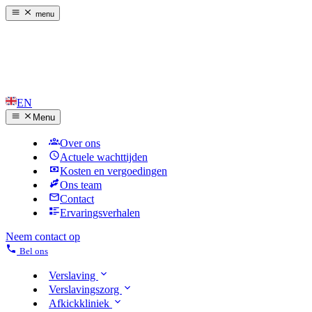
menu
EN
Menu
Over ons
Actuele wachttijden
Kosten en vergoedingen
Ons team
Contact
Ervaringsverhalen
Neem contact op
Bel ons
Verslaving
Verslavingszorg
Afkickkliniek