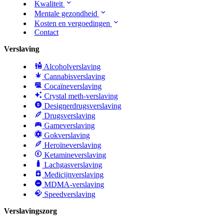
Kwaliteit
Mentale gezondheid
Kosten en vergoedingen
Contact
Verslaving
Alcoholverslaving
Cannabisverslaving
Cocaïneverslaving
Crystal meth-verslaving
Designerdrugsverslaving
Drugsverslaving
Gameverslaving
Gokverslaving
Heroïneverslaving
Ketamineverslaving
Lachgasverslaving
Medicijnverslaving
MDMA-verslaving
Speedverslaving
Verslavingszorg