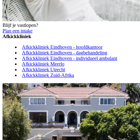
Blijf je vastlopen?
Plan een intake
Afkickkliniek
Afkickkliniek Eindhoven - hoofdkantoor
Afkickkliniek Eindhoven - dagbehandeling
Afkickkliniek Eindhoven - individueel ambulant
Afkickkliniek Meerlo
Afkickkliniek Utrecht
Afkickkliniek Zuid-Afrika