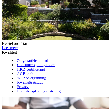
Herstel op afstand
Lees meer
Kwaliteit
ZorgkaartNederland
Consumer Quality Index
HKZ-certificering
AGB-code
WTZa-vergunning
Kwaliteitsstatuut
Privacy
Erkende opleidingsinstelling