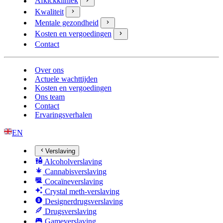
Afkickkliniek
Kwaliteit
Mentale gezondheid
Kosten en vergoedingen
Contact
Over ons
Actuele wachttijden
Kosten en vergoedingen
Ons team
Contact
Ervaringsverhalen
EN
Verslaving
Alcoholverslaving
Cannabisverslaving
Cocaïneverslaving
Crystal meth-verslaving
Designerdrugsverslaving
Drugsverslaving
Gameverslaving