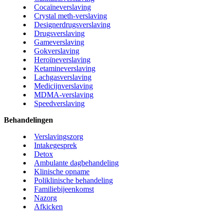
Cocaïneverslaving
Crystal meth-verslaving
Designerdrugsverslaving
Drugsverslaving
Gameverslaving
Gokverslaving
Heroïneverslaving
Ketamineverslaving
Lachgasverslaving
Medicijnverslaving
MDMA-verslaving
Speedverslaving
Behandelingen
Verslavingszorg
Intakegesprek
Detox
Ambulante dagbehandeling
Klinische opname
Poliklinische behandeling
Familiebijeenkomst
Nazorg
Afkicken