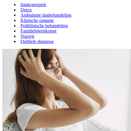
Intakegesprek
Detox
Ambulante dagbehandeling
Klinische opname
Poliklinische behandeling
Familiebijeenkomst
Nazorg
Dubbele diagnose