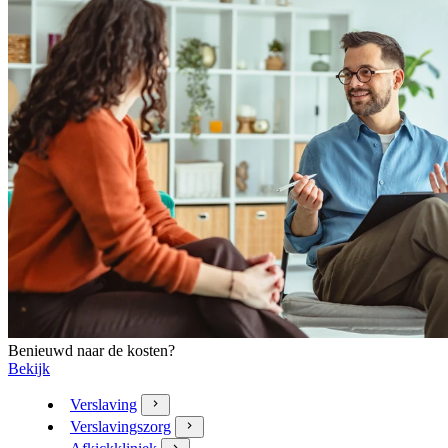
Benieuwd naar de kosten?
Bekijk
Verslaving
Verslavingszorg