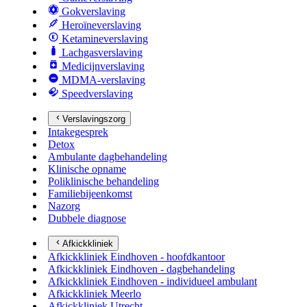
Gokverslaving
Heroïneverslaving
Ketamineverslaving
Lachgasverslaving
Medicijnverslaving
MDMA-verslaving
Speedverslaving
Verslavingszorg
Intakegesprek
Detox
Ambulante dagbehandeling
Klinische opname
Poliklinische behandeling
Familiebijeenkomst
Nazorg
Dubbele diagnose
Afkickkliniek
Afkickkliniek Eindhoven - hoofdkantoor
Afkickkliniek Eindhoven - dagbehandeling
Afkickkliniek Eindhoven - individueel ambulant
Afkickkliniek Meerlo
Afkickkliniek Utrecht