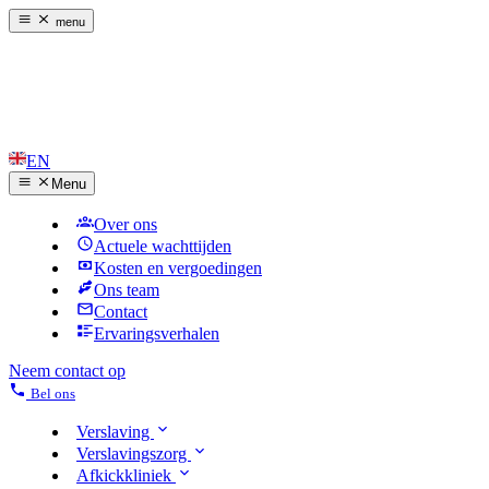
menu
EN
Menu
Over ons
Actuele wachttijden
Kosten en vergoedingen
Ons team
Contact
Ervaringsverhalen
Neem contact op
Bel ons
Verslaving
Verslavingszorg
Afkickkliniek