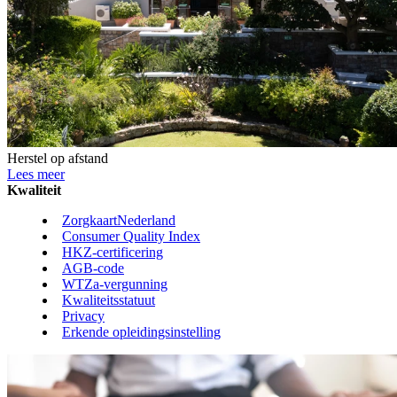
Herstel op afstand
Lees meer
Kwaliteit
ZorgkaartNederland
Consumer Quality Index
HKZ-certificering
AGB-code
WTZa-vergunning
Kwaliteitsstatuut
Privacy
Erkende opleidingsinstelling