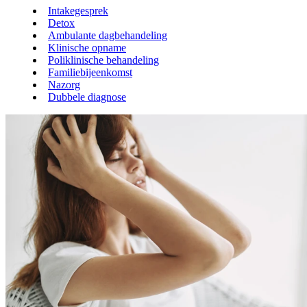
Intakegesprek
Detox
Ambulante dagbehandeling
Klinische opname
Poliklinische behandeling
Familiebijeenkomst
Nazorg
Dubbele diagnose