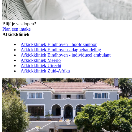
Blijf je vastlopen?
Plan een intake
Afkickkliniek
Afkickkliniek Eindhoven - hoofdkantoor
Afkickkliniek Eindhoven - dagbehandeling
Afkickkliniek Eindhoven - individueel ambulant
Afkickkliniek Meerlo
Afkickkliniek Utrecht
Afkickkliniek Zuid-Afrika