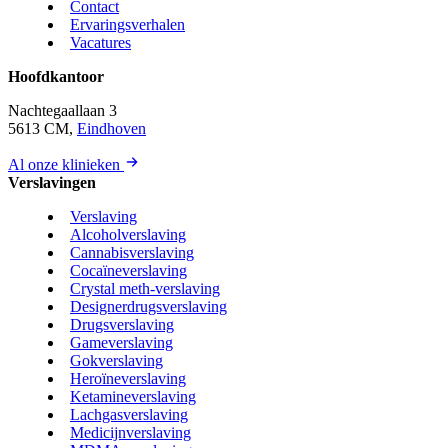
Contact
Ervaringsverhalen
Vacatures
Hoofdkantoor
Nachtegaallaan 3
5613 CM,
Eindhoven
Al onze klinieken
Verslavingen
Verslaving
Alcoholverslaving
Cannabisverslaving
Cocaïneverslaving
Crystal meth-verslaving
Designerdrugsverslaving
Drugsverslaving
Gameverslaving
Gokverslaving
Heroïneverslaving
Ketamineverslaving
Lachgasverslaving
Medicijnverslaving