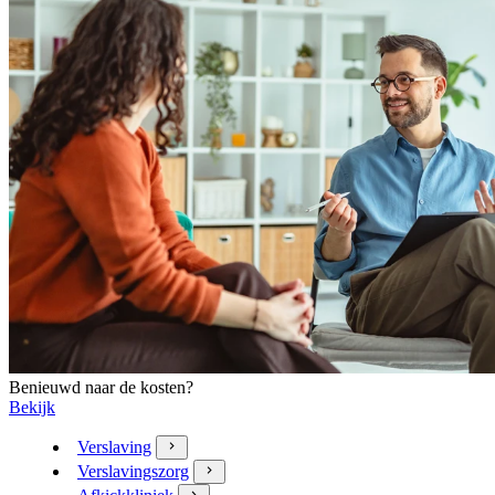
Benieuwd naar de kosten?
Bekijk
Verslaving
Verslavingszorg