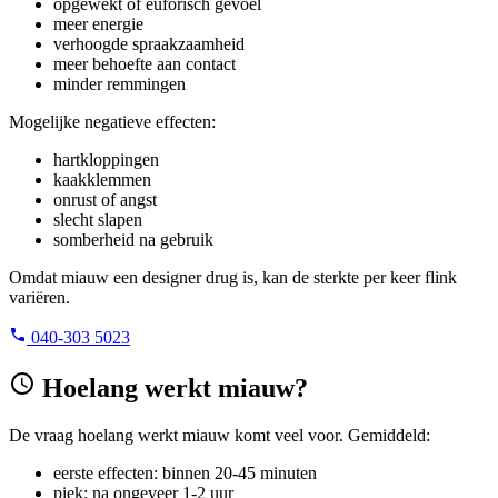
opgewekt of euforisch gevoel
meer energie
verhoogde spraakzaamheid
meer behoefte aan contact
minder remmingen
Mogelijke negatieve effecten:
hartkloppingen
kaakklemmen
onrust of angst
slecht slapen
somberheid na gebruik
Omdat miauw een designer drug is, kan de sterkte per keer flink
variëren.
040-303 5023
Hoelang werkt miauw?
De vraag hoelang werkt miauw komt veel voor. Gemiddeld:
eerste effecten: binnen 20-45 minuten
piek: na ongeveer 1-2 uur