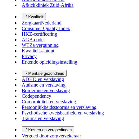
Afkickkliniek Zuid-Afrika
Kwaliteit
ZorgkaartNederland
Consumer Quality Index
HKZ-certificering
AGB-code
WTZa-vergunning
Kwaliteitsstatuut
Privacy
Erkende opleidingsinstelling
Mentale gezondheid
ADHD en verslaving
Autisme en verslaving
Borderline en verslaving
Codependency
Comorbiditeit en verslaving
Persoonlijkheidsstoornis en verslaving
Psychotische kwetsbaarheid en verslaving
Trauma en verslaving
Kosten en vergoedingen
Vergoed door zorgverzekeraar