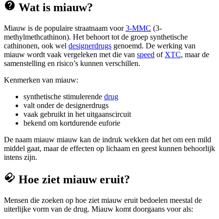
Wat is miauw?
Miauw is de populaire straatnaam voor
3-MMC
(3-
methylmethcathinon). Het behoort tot de groep synthetische
cathinonen, ook wel
designerdrugs
genoemd. De werking van
miauw wordt vaak vergeleken met die van
speed
of
XTC
, maar de
samenstelling en risico’s kunnen verschillen.
Kenmerken van miauw:
synthetische stimulerende
drug
valt onder de designerdrugs
vaak gebruikt in het uitgaanscircuit
bekend om kortdurende euforie
De naam miauw miauw kan de indruk wekken dat het om een mild
middel gaat, maar de effecten op lichaam en geest kunnen behoorlijk
intens zijn.
Hoe ziet miauw eruit?
Mensen die zoeken op hoe ziet miauw eruit bedoelen meestal de
uiterlijke vorm van de drug. Miauw komt doorgaans voor als: