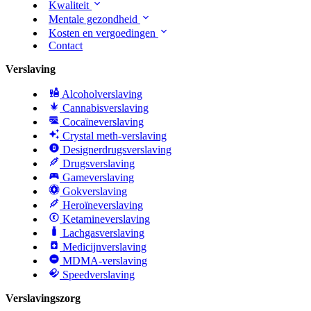
Kwaliteit
Mentale gezondheid
Kosten en vergoedingen
Contact
Verslaving
Alcoholverslaving
Cannabisverslaving
Cocaïneverslaving
Crystal meth-verslaving
Designerdrugsverslaving
Drugsverslaving
Gameverslaving
Gokverslaving
Heroïneverslaving
Ketamineverslaving
Lachgasverslaving
Medicijnverslaving
MDMA-verslaving
Speedverslaving
Verslavingszorg