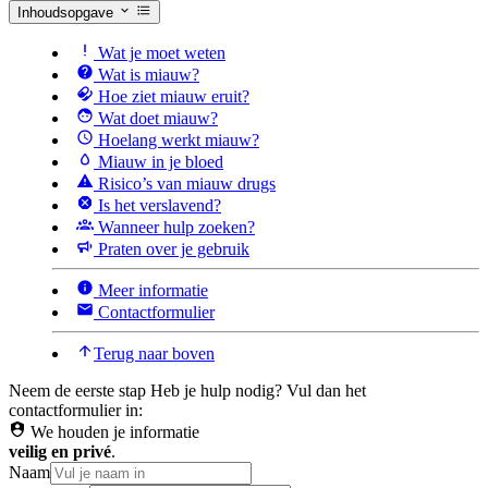
Inhoudsopgave
Wat je moet weten
Wat is miauw?
Hoe ziet miauw eruit?
Wat doet miauw?
Hoelang werkt miauw?
Miauw in je bloed
Risico’s van miauw drugs
Is het verslavend?
Wanneer hulp zoeken?
Praten over je gebruik
Meer informatie
Contactformulier
Terug naar boven
Neem de eerste stap
Heb je hulp nodig? Vul dan het
contactformulier in:
We houden je informatie
veilig en privé
.
Naam