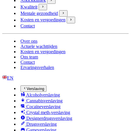
Afkickkliniek
Kwaliteit
Mentale gezondheid
Kosten en vergoedingen
Contact
Over ons
Actuele wachttijden
Kosten en vergoedingen
Ons team
Contact
Ervaringsverhalen
EN
Verslaving
Alcoholverslaving
Cannabisverslaving
Cocaïneverslaving
Crystal meth-verslaving
Designerdrugsverslaving
Drugsverslaving
Gameverslaving