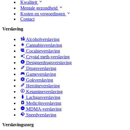
Kwaliteit
Mentale gezondheid
Kosten en vergoedingen
Contact
Verslaving
Alcoholverslaving
Cannabisverslaving
Cocaïneverslaving
Crystal meth-verslaving
Designerdrugsverslaving
Drugsverslaving
Gameverslaving
Gokverslaving
Heroïneverslaving
Ketamineverslaving
Lachgasverslaving
Medicijnverslaving
MDMA-verslaving
Speedverslaving
Verslavingszorg