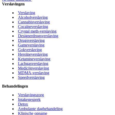
Verslavingen
Verslaving
Alcoholverslaving
Cannabisverslaving
Cocaïneverslaving
Crystal meth-verslaving
Designerdrugsverslaving
Drugsverslaving
Gameverslaving
Gokverslaving
Heroïneverslaving
Ketamineverslaving
Lachgasverslaving
Medicijnverslaving
MDMA-verslaving
Speedverslaving
Behandelingen
Verslavingszorg
Intakegesprek
Detox
Ambulante dagbehandeling
Klinische opname