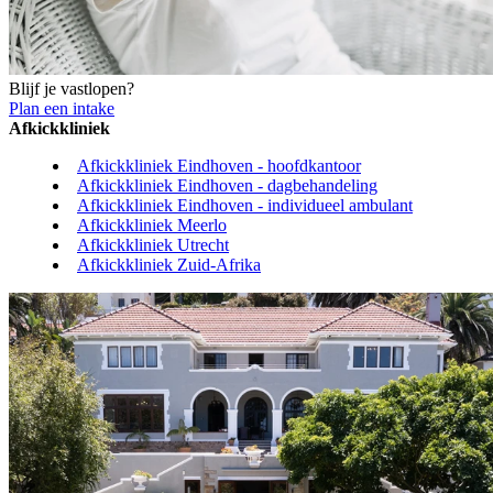
Blijf je vastlopen?
Plan een intake
Afkickkliniek
Afkickkliniek Eindhoven - hoofdkantoor
Afkickkliniek Eindhoven - dagbehandeling
Afkickkliniek Eindhoven - individueel ambulant
Afkickkliniek Meerlo
Afkickkliniek Utrecht
Afkickkliniek Zuid-Afrika