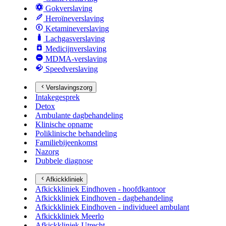
Gokverslaving
Heroïneverslaving
Ketamineverslaving
Lachgasverslaving
Medicijnverslaving
MDMA-verslaving
Speedverslaving
Verslavingszorg
Intakegesprek
Detox
Ambulante dagbehandeling
Klinische opname
Poliklinische behandeling
Familiebijeenkomst
Nazorg
Dubbele diagnose
Afkickkliniek
Afkickkliniek Eindhoven - hoofdkantoor
Afkickkliniek Eindhoven - dagbehandeling
Afkickkliniek Eindhoven - individueel ambulant
Afkickkliniek Meerlo
Afkickkliniek Utrecht