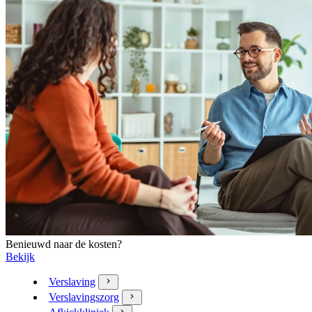
Benieuwd naar de kosten?
Bekijk
Verslaving
Verslavingszorg