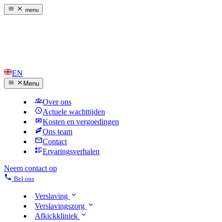
menu
EN
Menu
Over ons
Actuele wachttijden
Kosten en vergoedingen
Ons team
Contact
Ervaringsverhalen
Neem contact op
Bel ons
Verslaving
Verslavingszorg
Afkickkliniek