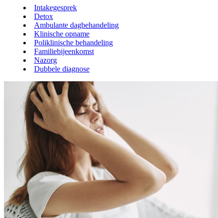
Intakegesprek
Detox
Ambulante dagbehandeling
Klinische opname
Poliklinische behandeling
Familiebijeenkomst
Nazorg
Dubbele diagnose