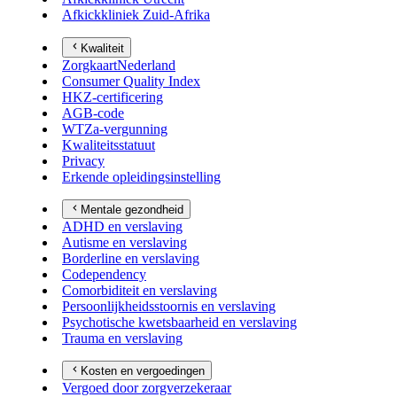
Afkickkliniek Zuid-Afrika
Kwaliteit
ZorgkaartNederland
Consumer Quality Index
HKZ-certificering
AGB-code
WTZa-vergunning
Kwaliteitsstatuut
Privacy
Erkende opleidingsinstelling
Mentale gezondheid
ADHD en verslaving
Autisme en verslaving
Borderline en verslaving
Codependency
Comorbiditeit en verslaving
Persoonlijkheidsstoornis en verslaving
Psychotische kwetsbaarheid en verslaving
Trauma en verslaving
Kosten en vergoedingen
Vergoed door zorgverzekeraar