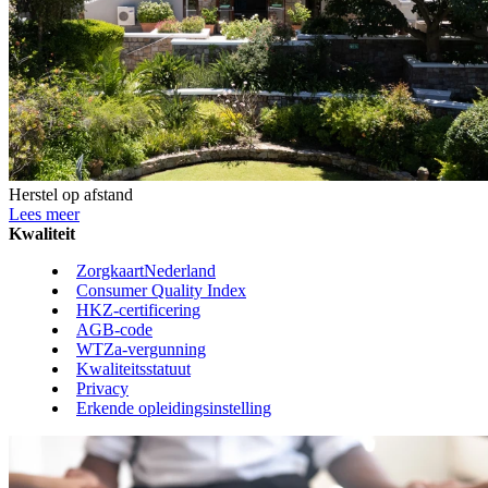
Herstel op afstand
Lees meer
Kwaliteit
ZorgkaartNederland
Consumer Quality Index
HKZ-certificering
AGB-code
WTZa-vergunning
Kwaliteitsstatuut
Privacy
Erkende opleidingsinstelling