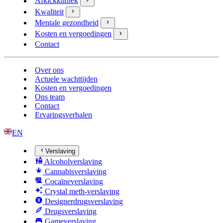
Afkickkliniek
Kwaliteit
Mentale gezondheid
Kosten en vergoedingen
Contact
Over ons
Actuele wachttijden
Kosten en vergoedingen
Ons team
Contact
Ervaringsverhalen
EN
Verslaving
Alcoholverslaving
Cannabisverslaving
Cocaïneverslaving
Crystal meth-verslaving
Designerdrugsverslaving
Drugsverslaving
Gameverslaving