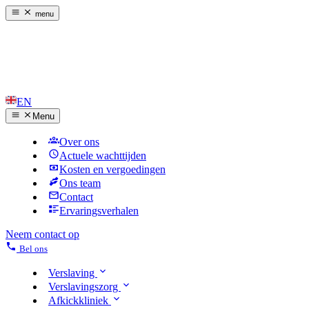
menu
EN
Menu
Over ons
Actuele wachttijden
Kosten en vergoedingen
Ons team
Contact
Ervaringsverhalen
Neem contact op
Bel ons
Verslaving
Verslavingszorg
Afkickkliniek