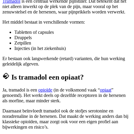
Tramadol
is een centraal werkende pijnstiller. Dat betekent dat het
niet alleen inwerkt op de plek van de pijn, maar vooral op het
zenuwstelsel en de hersenen, waar pijnprikkels worden verwerkt.
Het middel bestaat in verschillende vormen:
Tabletten of capsules
Druppels
Zetpillen
Injecties (in het ziekenhuis)
Er bestaan ook langwerkende (retard) varianten, die hun werking
geleidelijk afgeven.
Is tramadol een opiaat?
Ja, tramadol is een
opioïde
(in de volksmond vaak “
opiaat
”
genoemd). Het werkt deels op dezelfde receptoren in de hersenen
als morfine, maar minder sterk.
Daarnaast beïnvloedt tramadol ook de stofjes serotonine en
noradrenaline in de hersenen. Dat maakt de werking anders dan bij
klassieke opioïden, maar zorgt ook voor een eigen profiel aan
bijwerkingen en risico’s.