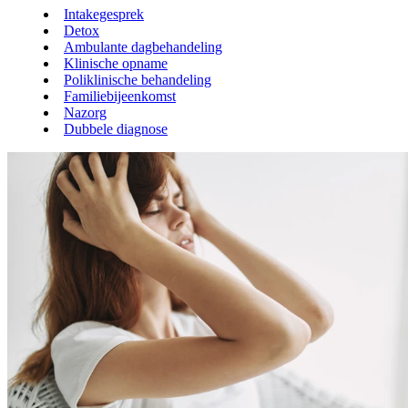
Intakegesprek
Detox
Ambulante dagbehandeling
Klinische opname
Poliklinische behandeling
Familiebijeenkomst
Nazorg
Dubbele diagnose