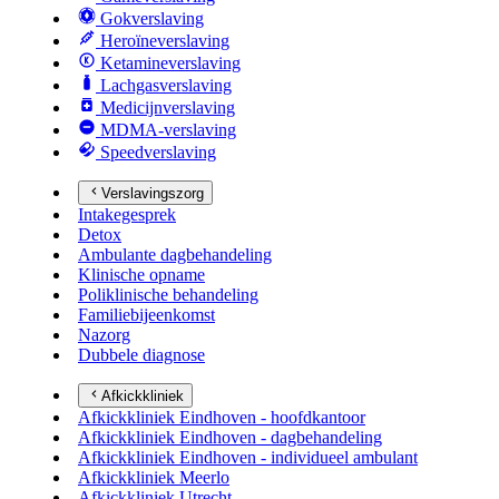
Gokverslaving
Heroïneverslaving
Ketamineverslaving
Lachgasverslaving
Medicijnverslaving
MDMA-verslaving
Speedverslaving
Verslavingszorg
Intakegesprek
Detox
Ambulante dagbehandeling
Klinische opname
Poliklinische behandeling
Familiebijeenkomst
Nazorg
Dubbele diagnose
Afkickkliniek
Afkickkliniek Eindhoven - hoofdkantoor
Afkickkliniek Eindhoven - dagbehandeling
Afkickkliniek Eindhoven - individueel ambulant
Afkickkliniek Meerlo
Afkickkliniek Utrecht