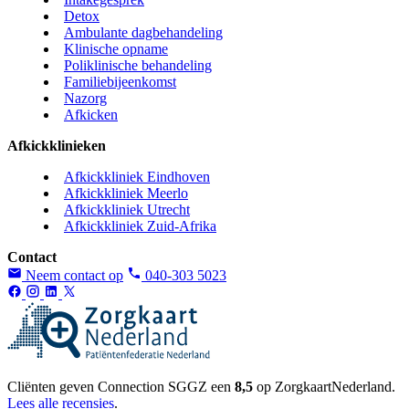
Detox
Ambulante dagbehandeling
Klinische opname
Poliklinische behandeling
Familiebijeenkomst
Nazorg
Afkicken
Afkickklinieken
Afkickkliniek Eindhoven
Afkickkliniek Meerlo
Afkickkliniek Utrecht
Afkickkliniek Zuid-Afrika
Contact
Neem contact op
040-303 5023
Cliënten geven Connection SGGZ een
8,5
op ZorgkaartNederland.
Lees alle recensies
.