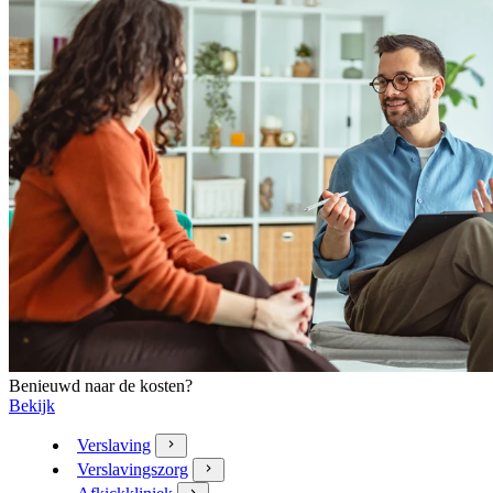
Benieuwd naar de kosten?
Bekijk
Verslaving
Verslavingszorg