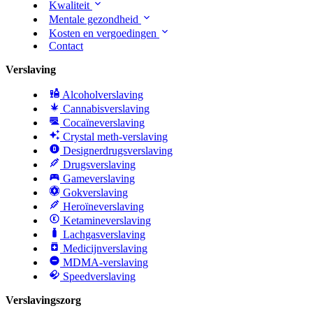
Kwaliteit
Mentale gezondheid
Kosten en vergoedingen
Contact
Verslaving
Alcoholverslaving
Cannabisverslaving
Cocaïneverslaving
Crystal meth-verslaving
Designerdrugsverslaving
Drugsverslaving
Gameverslaving
Gokverslaving
Heroïneverslaving
Ketamineverslaving
Lachgasverslaving
Medicijnverslaving
MDMA-verslaving
Speedverslaving
Verslavingszorg