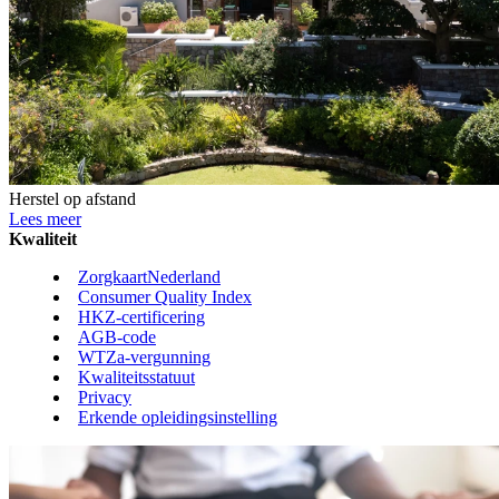
Herstel op afstand
Lees meer
Kwaliteit
ZorgkaartNederland
Consumer Quality Index
HKZ-certificering
AGB-code
WTZa-vergunning
Kwaliteitsstatuut
Privacy
Erkende opleidingsinstelling