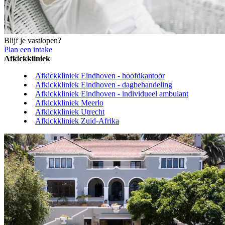
Blijf je vastlopen?
Plan een intake
Afkickkliniek
Afkickkliniek Eindhoven - hoofdkantoor
Afkickkliniek Eindhoven - dagbehandeling
Afkickkliniek Eindhoven - individueel ambulant
Afkickkliniek Meerlo
Afkickkliniek Utrecht
Afkickkliniek Zuid-Afrika