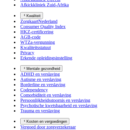
Afkickkliniek Zuid-Afrika
Kwaliteit
ZorgkaartNederland
Consumer Quality Index
HKZ-certificering
AGB-code
WTZa-vergunning
Kwaliteitsstatuut
Privacy
Erkende opleidingsinstelling
Mentale gezondheid
ADHD en verslaving
Autisme en verslaving
Borderline en verslaving
Codependency
Comorbiditeit en verslaving
Persoonlijkheidsstoornis en verslaving
Psychotische kwetsbaarheid en verslaving
Trauma en verslaving
Kosten en vergoedingen
Vergoed door zorgverzekeraar