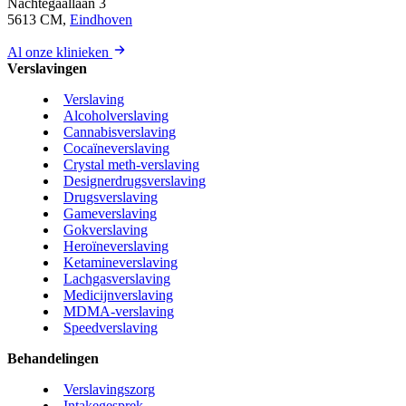
Nachtegaallaan 3
5613 CM,
Eindhoven
Al onze klinieken
Verslavingen
Verslaving
Alcoholverslaving
Cannabisverslaving
Cocaïneverslaving
Crystal meth-verslaving
Designerdrugsverslaving
Drugsverslaving
Gameverslaving
Gokverslaving
Heroïneverslaving
Ketamineverslaving
Lachgasverslaving
Medicijnverslaving
MDMA-verslaving
Speedverslaving
Behandelingen
Verslavingszorg
Intakegesprek