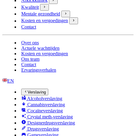
Afkickkliniek
Kwaliteit
Mentale gezondheid
Kosten en vergoedingen
Contact
Over ons
Actuele wachttijden
Kosten en vergoedingen
Ons team
Contact
Ervaringsverhalen
EN
Verslaving
Alcoholverslaving
Cannabisverslaving
Cocaïneverslaving
Crystal meth-verslaving
Designerdrugsverslaving
Drugsverslaving
Gameverslaving