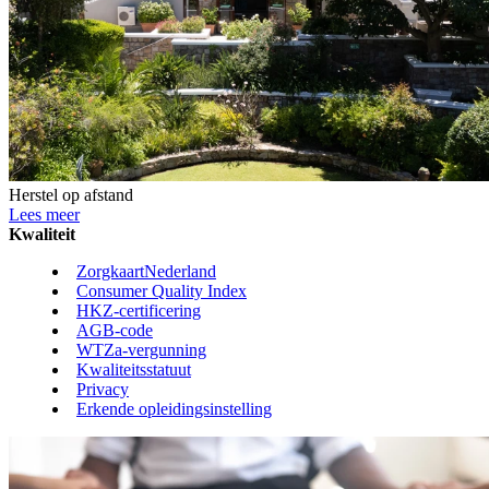
Herstel op afstand
Lees meer
Kwaliteit
ZorgkaartNederland
Consumer Quality Index
HKZ-certificering
AGB-code
WTZa-vergunning
Kwaliteitsstatuut
Privacy
Erkende opleidingsinstelling