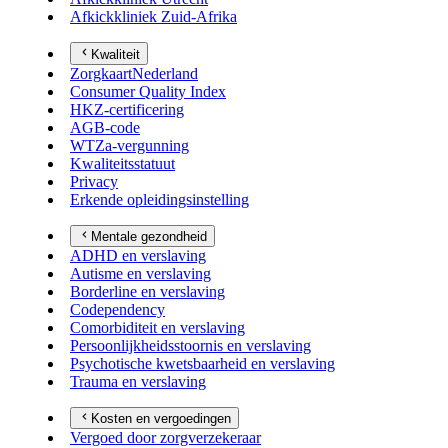
Afkickkliniek Zuid-Afrika
Kwaliteit
ZorgkaartNederland
Consumer Quality Index
HKZ-certificering
AGB-code
WTZa-vergunning
Kwaliteitsstatuut
Privacy
Erkende opleidingsinstelling
Mentale gezondheid
ADHD en verslaving
Autisme en verslaving
Borderline en verslaving
Codependency
Comorbiditeit en verslaving
Persoonlijkheidsstoornis en verslaving
Psychotische kwetsbaarheid en verslaving
Trauma en verslaving
Kosten en vergoedingen
Vergoed door zorgverzekeraar