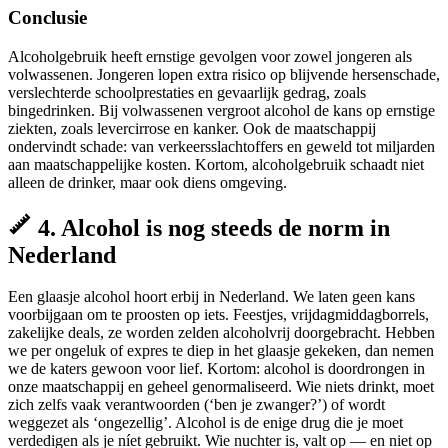
Conclusie
Alcoholgebruik heeft ernstige gevolgen voor zowel jongeren als
volwassenen. Jongeren lopen extra risico op blijvende hersenschade,
verslechterde schoolprestaties en gevaarlijk gedrag, zoals
bingedrinken. Bij volwassenen vergroot alcohol de kans op ernstige
ziekten, zoals levercirrose en kanker. Ook de maatschappij
ondervindt schade: van verkeersslachtoffers en geweld tot miljarden
aan maatschappelijke kosten. Kortom, alcoholgebruik schaadt niet
alleen de drinker, maar ook diens omgeving.
4. Alcohol is nog steeds de norm in
Nederland
Een glaasje alcohol hoort erbij in Nederland. We laten geen kans
voorbijgaan om te proosten op iets. Feestjes, vrijdagmiddagborrels,
zakelijke deals, ze worden zelden alcoholvrij doorgebracht. Hebben
we per ongeluk of expres te diep in het glaasje gekeken, dan nemen
we de katers gewoon voor lief. Kortom: alcohol is doordrongen in
onze maatschappij en geheel genormaliseerd. Wie niets drinkt, moet
zich zelfs vaak verantwoorden (‘ben je zwanger?’) of wordt
weggezet als ‘ongezellig’. Alcohol is de enige drug die je moet
verdedigen als je níet gebruikt. Wie nuchter is, valt op — en niet op