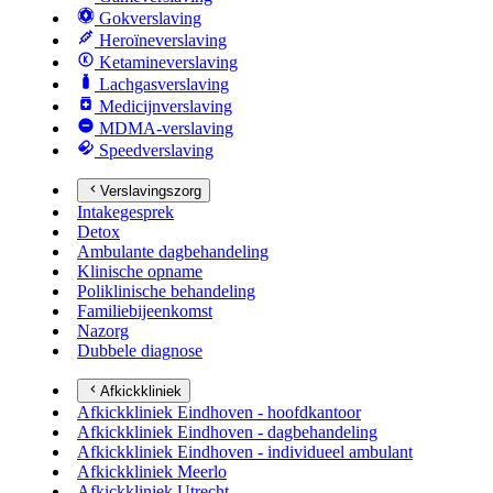
Gokverslaving
Heroïneverslaving
Ketamineverslaving
Lachgasverslaving
Medicijnverslaving
MDMA-verslaving
Speedverslaving
Verslavingszorg
Intakegesprek
Detox
Ambulante dagbehandeling
Klinische opname
Poliklinische behandeling
Familiebijeenkomst
Nazorg
Dubbele diagnose
Afkickkliniek
Afkickkliniek Eindhoven - hoofdkantoor
Afkickkliniek Eindhoven - dagbehandeling
Afkickkliniek Eindhoven - individueel ambulant
Afkickkliniek Meerlo
Afkickkliniek Utrecht