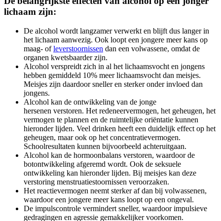
De belangrijkste effecten van alcohol op een jonger
lichaam zijn:
De alcohol wordt langzamer verwerkt en blijft dus langer in
het lichaam aanwezig. Ook loopt een jongere meer kans op
maag- of
leverstoornissen
dan een volwassene, omdat de
organen kwetsbaarder zijn.
Alcohol verspreidt zich in al het lichaamsvocht en jongens
hebben gemiddeld 10% meer lichaamsvocht dan meisjes.
Meisjes zijn daardoor sneller en sterker onder invloed dan
jongens.
Alcohol kan de ontwikkeling van de jonge
hersenen verstoren. Het redeneervermogen, het geheugen, het
vermogen te plannen en de ruimtelijke oriëntatie kunnen
hieronder lijden. Veel drinken heeft een duidelijk effect op het
geheugen, maar ook op het concentratievermogen.
Schoolresultaten kunnen bijvoorbeeld achteruitgaan.
Alcohol kan de hormoonbalans verstoren, waardoor de
botontwikkeling afgeremd wordt. Ook de seksuele
ontwikkeling kan hieronder lijden. Bij meisjes kan deze
verstoring menstruatiestoornissen veroorzaken.
Het reactievermogen neemt sterker af dan bij volwassenen,
waardoor een jongere meer kans loopt op een ongeval.
De impulscontrole vermindert sneller, waardoor impulsieve
gedragingen en agressie gemakkelijker voorkomen.