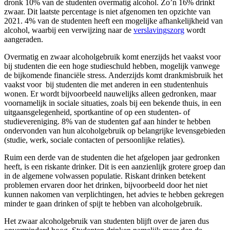
dronk 10% van de studenten overmatig alcohol. Zo’n 16% drinkt
zwaar. Dit laatste percentage is niet afgenomen ten opzichte van
2021. 4% van de studenten heeft een mogelijke afhankelijkheid van
alcohol, waarbij een verwijzing naar de
verslavingszorg
wordt
aangeraden.
Overmatig en zwaar alcoholgebruik komt enerzijds het vaakst voor
bij studenten die een hoge studieschuld hebben, mogelijk vanwege
de bijkomende financiële stress. Anderzijds komt drankmisbruik het
vaakst voor bij studenten die met anderen in een studentenhuis
wonen. Er wordt bijvoorbeeld nauwelijks alleen gedronken, maar
voornamelijk in sociale situaties, zoals bij een bekende thuis, in een
uitgaansgelegenheid, sportkantine of op een studenten- of
studievereniging. 8% van de studenten gaf aan hinder te hebben
ondervonden van hun alcoholgebruik op belangrijke levensgebieden
(studie, werk, sociale contacten of persoonlijke relaties).
Ruim een derde van de studenten die het afgelopen jaar gedronken
heeft, is een riskante drinker. Dit is een aanzienlijk grotere groep dan
in de algemene volwassen populatie. Riskant drinken betekent
problemen ervaren door het drinken, bijvoorbeeld door het niet
kunnen nakomen van verplichtingen, het advies te hebben gekregen
minder te gaan drinken of spijt te hebben van alcoholgebruik.
Het zwaar alcoholgebruik van studenten blijft over de jaren dus