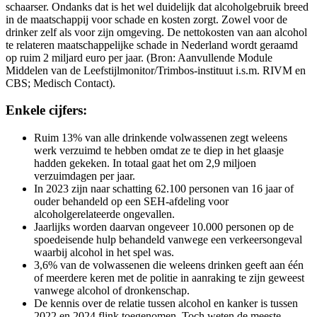
schaarser. Ondanks dat is het wel duidelijk dat alcoholgebruik breed
in de maatschappij voor schade en kosten zorgt. Zowel voor de
drinker zelf als voor zijn omgeving. De nettokosten van aan alcohol
te relateren maatschappelijke schade in Nederland wordt geraamd
op ruim 2 miljard euro per jaar. (Bron: Aanvullende Module
Middelen van de Leefstijlmonitor/Trimbos-instituut i.s.m. RIVM en
CBS; Medisch Contact).
Enkele cijfers:
Ruim 13% van alle drinkende volwassenen zegt weleens
werk verzuimd te hebben omdat ze te diep in het glaasje
hadden gekeken. In totaal gaat het om 2,9 miljoen
verzuimdagen per jaar.
In 2023 zijn naar schatting 62.100 personen van 16 jaar of
ouder behandeld op een SEH-afdeling voor
alcoholgerelateerde ongevallen.
Jaarlijks worden daarvan ongeveer 10.000 personen op de
spoedeisende hulp behandeld vanwege een verkeersongeval
waarbij alcohol in het spel was.
3,6% van de volwassenen die weleens drinken geeft aan één
of meerdere keren met de politie in aanraking te zijn geweest
vanwege alcohol of dronkenschap.
De kennis over de relatie tussen alcohol en kanker is tussen
2022 en 2024 flink toegenomen. Toch weten de meeste