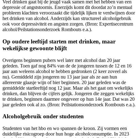
Veel drinken gaat bij de jeugd vaak samen met het hebben van een
depressie of angststoornis. Enerzijds komt dit doordat zo’n mentaal
probleem klachten veroorzaakt die tijdelijk lijken te verdwijnen door
het drinken van alcohol. Anderzijds kan structureel alcoholgebruik
ook voor depressiviteit en angsten zorgen. (Bron: Expertisecentrum
alcohol/Peilstationsonderzoek Rombouts e.a.).
Op oudere leeftijd starten met drinken, maar
wekelijkse gewoonte blijft
Overigens beginnen pubers wel later met alcohol dan 20 jaar
geleden. Toen gaf nog 84% van de de jongeren tussen de 12 en 16
jaar aan weleens alcohol te hebben gedronken (2 keer zoveel als
nu). Gemiddeld zijn jongeren nu 13 jaar jaar als ze aan hun
allereerste glaasje wijn of bier beginnen. 20 jaar geleden was de
gemiddelde startleeftijd nog 12 jaar. Maar als het gaat om wekelijks
drinken, dan blijven de cijfers gelijk. Jongeren die zeggen wekelijks
te drinken, beginnen daarmee ongeveer op hun 14e jaar. Dat was 20
jaar geleden ook al zo. (Bron: Peilstationsonderzoek Rombouts e.a.).
Alcoholgebruik onder studenten
Studenten van het hbo en wo spannen de kroon. Zij vormen een
duidelijke risicogroep door hun hoge alcoholconsumptie. In 2023