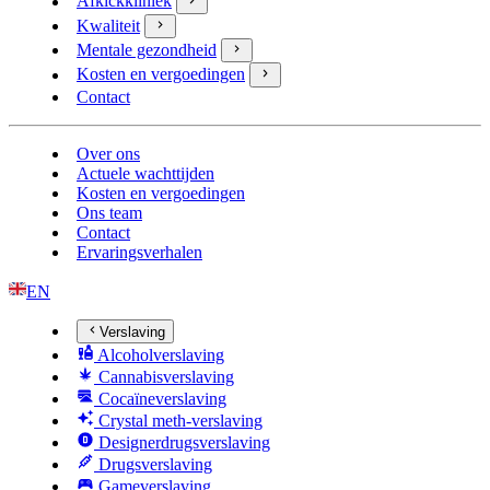
Afkickkliniek
Kwaliteit
Mentale gezondheid
Kosten en vergoedingen
Contact
Over ons
Actuele wachttijden
Kosten en vergoedingen
Ons team
Contact
Ervaringsverhalen
EN
Verslaving
Alcoholverslaving
Cannabisverslaving
Cocaïneverslaving
Crystal meth-verslaving
Designerdrugsverslaving
Drugsverslaving
Gameverslaving