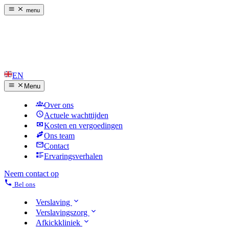
menu
EN
Menu
Over ons
Actuele wachttijden
Kosten en vergoedingen
Ons team
Contact
Ervaringsverhalen
Neem contact op
Bel ons
Verslaving
Verslavingszorg
Afkickkliniek