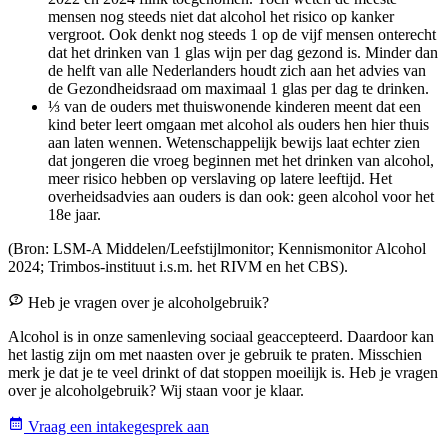
mensen nog steeds niet dat alcohol het risico op kanker
vergroot. Ook denkt nog steeds 1 op de vijf mensen onterecht
dat het drinken van 1 glas wijn per dag gezond is. Minder dan
de helft van alle Nederlanders houdt zich aan het advies van
de Gezondheidsraad om maximaal 1 glas per dag te drinken.
⅓ van de ouders met thuiswonende kinderen meent dat een
kind beter leert omgaan met alcohol als ouders hen hier thuis
aan laten wennen. Wetenschappelijk bewijs laat echter zien
dat jongeren die vroeg beginnen met het drinken van alcohol,
meer risico hebben op verslaving op latere leeftijd. Het
overheidsadvies aan ouders is dan ook: geen alcohol voor het
18e jaar.
(Bron: LSM-A Middelen/Leefstijlmonitor; Kennismonitor Alcohol
2024; Trimbos-instituut i.s.m. het RIVM en het CBS).
Heb je vragen over je alcoholgebruik?
Alcohol is in onze samenleving sociaal geaccepteerd. Daardoor kan
het lastig zijn om met naasten over je gebruik te praten. Misschien
merk je dat je te veel drinkt of dat stoppen moeilijk is. Heb je vragen
over je alcoholgebruik? Wij staan voor je klaar.
Vraag een intakegesprek aan