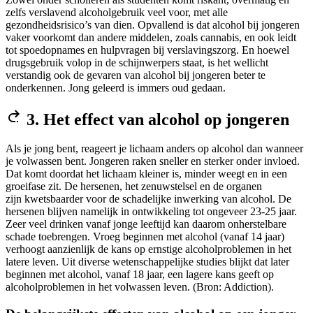
zelfs verslavend alcoholgebruik veel voor, met alle
gezondheidsrisico’s van dien. Opvallend is dat alcohol bij jongeren
vaker voorkomt dan andere middelen, zoals cannabis, en ook leidt
tot spoedopnames en hulpvragen bij verslavingszorg. En hoewel
drugsgebruik volop in de schijnwerpers staat, is het wellicht
verstandig ook de gevaren van alcohol bij jongeren beter te
onderkennen. Jong geleerd is immers oud gedaan.
3. Het effect van alcohol op jongeren
Als je jong bent, reageert je lichaam anders op alcohol dan wanneer
je volwassen bent. Jongeren raken sneller en sterker onder invloed.
Dat komt doordat het lichaam kleiner is, minder weegt en in een
groeifase zit. De hersenen, het zenuwstelsel en de organen
zijn kwetsbaarder voor de schadelijke inwerking van alcohol. De
hersenen blijven namelijk in ontwikkeling tot ongeveer 23-25 jaar.
Zeer veel drinken vanaf jonge leeftijd kan daarom onherstelbare
schade toebrengen. Vroeg beginnen met alcohol (vanaf 14 jaar)
verhoogt aanzienlijk de kans op ernstige alcoholproblemen in het
latere leven. Uit diverse wetenschappelijke studies blijkt dat later
beginnen met alcohol, vanaf 18 jaar, een lagere kans geeft op
alcoholproblemen in het volwassen leven. (Bron: Addiction).