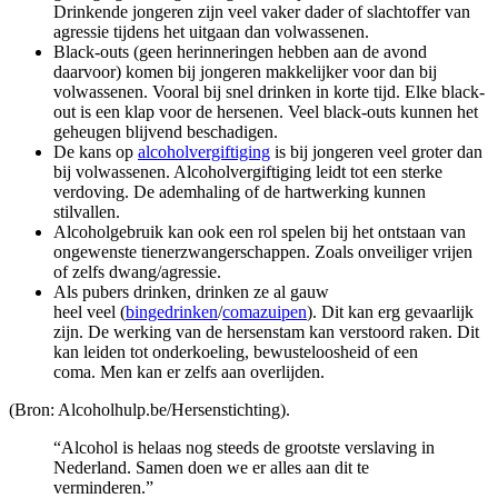
Drinkende jongeren zijn veel vaker dader of slachtoffer van
agressie tijdens het uitgaan dan volwassenen.
Black-outs (geen herinneringen hebben aan de avond
daarvoor) komen bij jongeren makkelijker voor dan bij
volwassenen. Vooral bij snel drinken in korte tijd. Elke black-
out is een klap voor de hersenen. Veel black-outs kunnen het
geheugen blijvend beschadigen.
De kans op
alcoholvergiftiging
is bij jongeren veel groter dan
bij volwassenen. Alcoholvergiftiging leidt tot een sterke
verdoving. De ademhaling of de hartwerking kunnen
stilvallen.
Alcoholgebruik kan ook een rol spelen bij het ontstaan van
ongewenste tienerzwangerschappen. Zoals onveiliger vrijen
of zelfs dwang/agressie.
Als pubers drinken, drinken ze al gauw
heel veel (
bingedrinken
/
comazuipen
). Dit kan erg gevaarlijk
zijn. De werking van de hersenstam kan verstoord raken. Dit
kan leiden tot onderkoeling, bewusteloosheid of een
coma. Men kan er zelfs aan overlijden.
(Bron: Alcoholhulp.be/Hersenstichting).
“Alcohol is helaas nog steeds de grootste verslaving in
Nederland. Samen doen we er alles aan dit te
verminderen.”