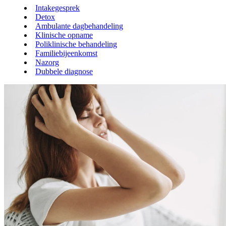
Intakegesprek
Detox
Ambulante dagbehandeling
Klinische opname
Poliklinische behandeling
Familiebijeenkomst
Nazorg
Dubbele diagnose