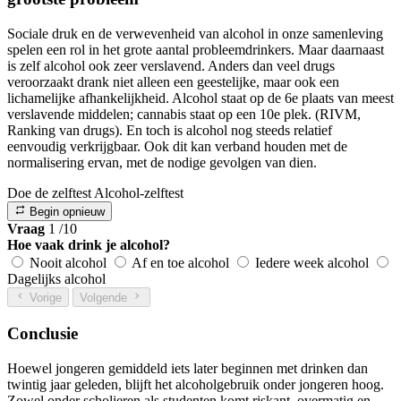
Sociale druk en de verwevenheid van alcohol in onze samenleving
spelen een rol in het grote aantal probleemdrinkers. Maar daarnaast
is zelf alcohol ook zeer verslavend. Anders dan veel drugs
veroorzaakt drank niet alleen een geestelijke, maar ook een
lichamelijke afhankelijkheid. Alcohol staat op de 6e plaats van meest
verslavende middelen; cannabis staat op een 10e plek. (RIVM,
Ranking van drugs). En toch is alcohol nog steeds relatief
eenvoudig verkrijgbaar. Ook dit kan verband houden met de
normalisering ervan, met de nodige gevolgen van dien.
Doe de zelftest
Alcohol-zelftest
Begin opnieuw
Vraag
1
/10
Hoe vaak drink je alcohol?
Nooit alcohol
Af en toe alcohol
Iedere week alcohol
Dagelijks alcohol
Vorige
Volgende
Conclusie
Hoewel jongeren gemiddeld iets later beginnen met drinken dan
twintig jaar geleden, blijft het alcoholgebruik onder jongeren hoog.
Zowel onder scholieren als studenten komt riskant, overmatig en