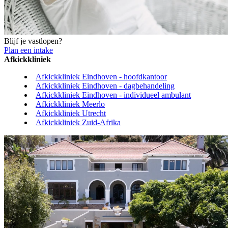
Blijf je vastlopen?
Plan een intake
Afkickkliniek
Afkickkliniek Eindhoven - hoofdkantoor
Afkickkliniek Eindhoven - dagbehandeling
Afkickkliniek Eindhoven - individueel ambulant
Afkickkliniek Meerlo
Afkickkliniek Utrecht
Afkickkliniek Zuid-Afrika