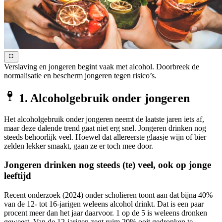
Verslaving en jongeren begint vaak met alcohol. Doorbreek de
normalisatie en bescherm jongeren tegen risico’s.
1. Alcoholgebruik onder jongeren
Het alcoholgebruik onder jongeren neemt de laatste jaren iets af,
maar deze dalende trend gaat niet erg snel. Jongeren drinken nog
steeds behoorlijk veel. Hoewel dat allereerste glaasje wijn of bier
zelden lekker smaakt, gaan ze er toch mee door.
Jongeren drinken nog steeds (te) veel, ook op jonge
leeftijd
Recent onderzoek (2024) onder scholieren toont aan dat bijna 40%
van de 12- tot 16-jarigen weleens alcohol drinkt. Dat is een paar
procent meer dan het jaar daarvoor. 1 op de 5 is weleens dronken
geweest. Van de 12-jarigen zegt ruim 20% ooit gedronken te