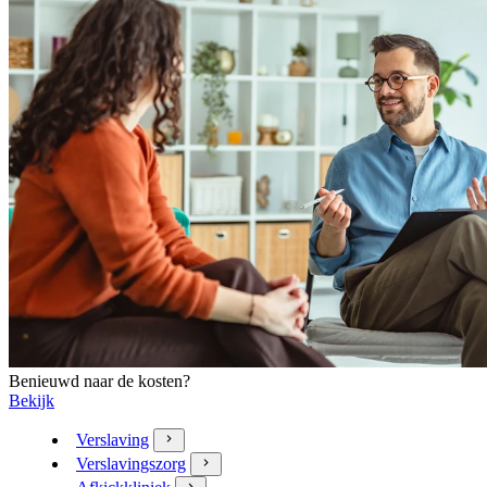
Benieuwd naar de kosten?
Bekijk
Verslaving
Verslavingszorg