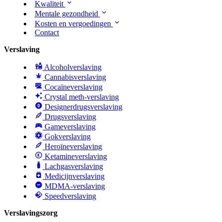
Kwaliteit
Mentale gezondheid
Kosten en vergoedingen
Contact
Verslaving
Alcoholverslaving
Cannabisverslaving
Cocaïneverslaving
Crystal meth-verslaving
Designerdrugsverslaving
Drugsverslaving
Gameverslaving
Gokverslaving
Heroïneverslaving
Ketamineverslaving
Lachgasverslaving
Medicijnverslaving
MDMA-verslaving
Speedverslaving
Verslavingszorg