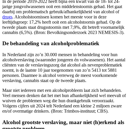
In de periode 2019-2022 heeft bijna een kwart van de 18- tot 24-
jarige jongvolwassenen ooit een middelenstoornis gehad. Het gaat
daarbij om problematisch gebruik/afhankelijkheid van alcohol of
drugs
. Alcoholstoornissen komen het meeste voor in deze
leeftijdsgroep: 17,2% heeft ooit een alcoholstoornis gehad. Op de
tweede plaats staat drugsstoornis met 7,9%, dit betreft voornamelijk
cannabis (6,5%). (Bron: Bevolkingsonderzoek 2023 NEMESIS-3).
De behandeling van alcoholproblematiek
In Nederland zijn zo’n 30.000 mensen in behandeling voor hun
alcoholverslaving (waaronder jongeren én volwassenen). Het aantal
cliënten van de verslavingszorg dat alcohol als nevenproblematiek
noemt, is de laatste 10 jaar toegenomen van zo’n 5413 tot 5881
personen. Daarmee is alcohol verreweg de meest voorkomende
verslaving, cannabis staat op de tweede plaats.
Maar niet iedereen met een alcoholprobleem laat zich behandelen.
Veel mensen denken dat het met hun afhankelijkheid wel meevalt of
wuiven de problemen weg die hun drankgebruik veroorzaakt.
Volgens cijfers uit 2024 telt Nederland een kleine 2 miljoen zware
en/of overmatige drinkers. (Bron: Trimbos-instituut; CBS).
Alcohol grootste verslaving, maar niet (h)erkend als
grootste probleem