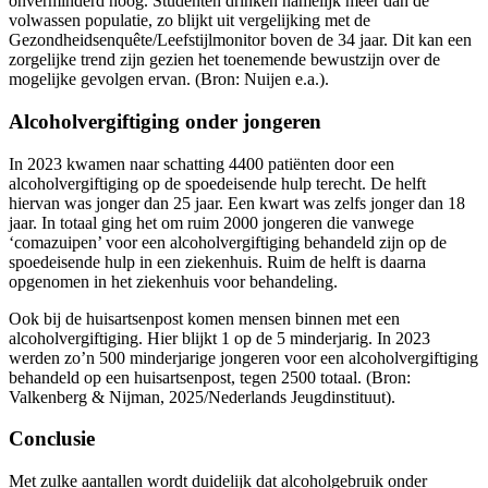
onverminderd hoog. Studenten drinken namelijk meer dan de
volwassen populatie, zo blijkt uit vergelijking met de
Gezondheidsenquête/Leefstijlmonitor boven de 34 jaar. Dit kan een
zorgelijke trend zijn gezien het toenemende bewustzijn over de
mogelijke gevolgen ervan. (Bron: Nuijen e.a.).
Alcoholvergiftiging onder jongeren
In 2023 kwamen naar schatting 4400 patiënten door een
alcoholvergiftiging op de spoedeisende hulp terecht. De helft
hiervan was jonger dan 25 jaar. Een kwart was zelfs jonger dan 18
jaar. In totaal ging het om ruim 2000 jongeren die vanwege
‘comazuipen’ voor een alcoholvergiftiging behandeld zijn op de
spoedeisende hulp in een ziekenhuis. Ruim de helft is daarna
opgenomen in het ziekenhuis voor behandeling.
Ook bij de huisartsenpost komen mensen binnen met een
alcoholvergiftiging. Hier blijkt 1 op de 5 minderjarig. In 2023
werden zo’n 500 minderjarige jongeren voor een alcoholvergiftiging
behandeld op een huisartsenpost, tegen 2500 totaal. (Bron:
Valkenberg & Nijman, 2025/Nederlands Jeugdinstituut).
Conclusie
Met zulke aantallen wordt duidelijk dat alcoholgebruik onder