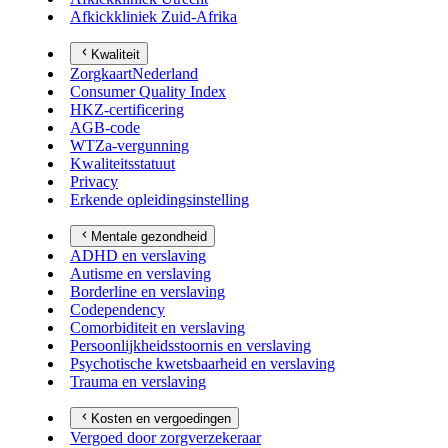
Afkickkliniek Zuid-Afrika
Kwaliteit
ZorgkaartNederland
Consumer Quality Index
HKZ-certificering
AGB-code
WTZa-vergunning
Kwaliteitsstatuut
Privacy
Erkende opleidingsinstelling
Mentale gezondheid
ADHD en verslaving
Autisme en verslaving
Borderline en verslaving
Codependency
Comorbiditeit en verslaving
Persoonlijkheidsstoornis en verslaving
Psychotische kwetsbaarheid en verslaving
Trauma en verslaving
Kosten en vergoedingen
Vergoed door zorgverzekeraar