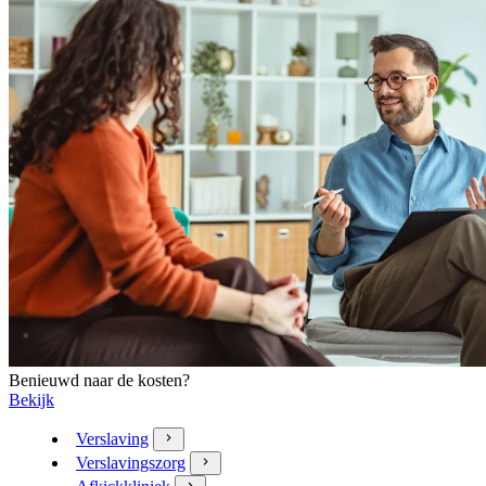
Benieuwd naar de kosten?
Bekijk
Verslaving
Verslavingszorg