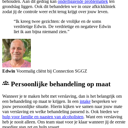
behouden. Aan dit gedrag kan
onderliggende problematiek
ten
grondslag liggen. Ook dit behandelen we in onze afkickkliniek
zodat jij de controle weer echt terug krijgt over jouw leven.
“Ik kreeg twee gezichten: de vrolijke en de soms
verdrietige Edwin. De verdrietige en negatieve Edwin
liet ik aan bijna niemand zien.”
Edwin
Voormalig cliënt bij Connection SGGZ
Persoonlijke behandeling op maat
Wanneer je te maken hebt met verslaving, dan is het belangrijk om
een behandeling op maat te krijgen. In een
intake
bespreken we
jouw persoonlijke situatie. Hierin kijken we samen naar jouw mate
van verslaving en welke behandeling passend is. Ook bieden we
hulp voor familie en naasten van alcoholisten
. Want een verslaving
heb je nooit alleen. Ons team staat voor je klaar wanneer jij de eerste
moedige stap zet en hulp vraagt.