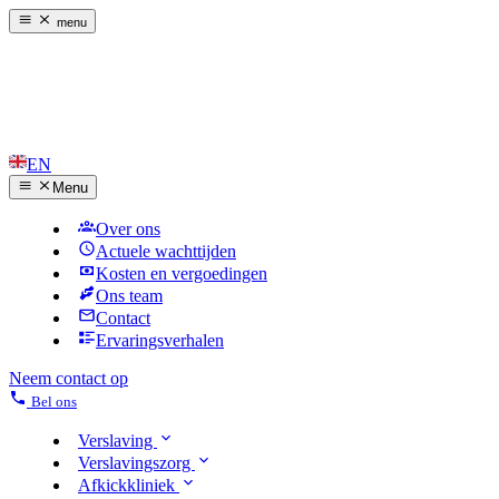
menu
EN
Menu
Over ons
Actuele wachttijden
Kosten en vergoedingen
Ons team
Contact
Ervaringsverhalen
Neem contact op
Bel ons
Verslaving
Verslavingszorg
Afkickkliniek