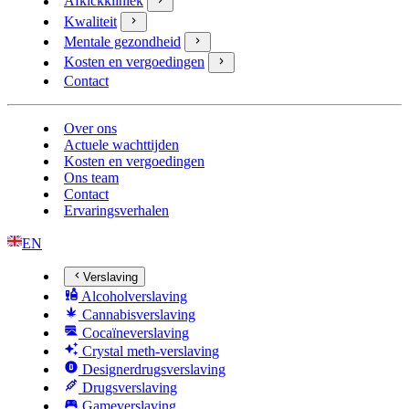
Afkickkliniek
Kwaliteit
Mentale gezondheid
Kosten en vergoedingen
Contact
Over ons
Actuele wachttijden
Kosten en vergoedingen
Ons team
Contact
Ervaringsverhalen
EN
Verslaving
Alcoholverslaving
Cannabisverslaving
Cocaïneverslaving
Crystal meth-verslaving
Designerdrugsverslaving
Drugsverslaving
Gameverslaving