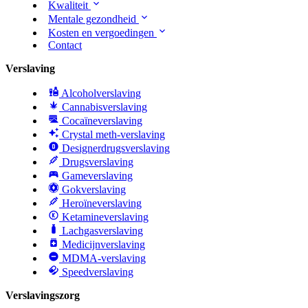
Kwaliteit
Mentale gezondheid
Kosten en vergoedingen
Contact
Verslaving
Alcoholverslaving
Cannabisverslaving
Cocaïneverslaving
Crystal meth-verslaving
Designerdrugsverslaving
Drugsverslaving
Gameverslaving
Gokverslaving
Heroïneverslaving
Ketamineverslaving
Lachgasverslaving
Medicijnverslaving
MDMA-verslaving
Speedverslaving
Verslavingszorg