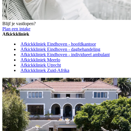
Blijf je vastlopen?
Plan een intake
Afkickkliniek
Afkickkliniek Eindhoven - hoofdkantoor
Afkickkliniek Eindhoven - dagbehandeling
Afkickkliniek Eindhoven - individueel ambulant
Afkickkliniek Meerlo
Afkickkliniek Utrecht
Afkickkliniek Zuid-Afrika