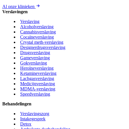
Al onze klinieken
Verslavingen
Verslaving
Alcoholverslaving
Cannabisverslaving
Cocaïneverslaving
Crystal meth-verslaving
Designerdrugsverslaving
Drugsverslaving
Gameverslaving
Gokverslaving
Heroïneverslaving
Ketamineverslaving
Lachgasverslaving
Medicijnverslaving
MDMA-verslaving
Speedverslaving
Behandelingen
Verslavingszorg
Intakegesprek
Detox