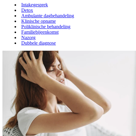
Intakegesprek
Detox
Ambulante dagbehandeling
Klinische opname
Poliklinische behandeling
Familiebijeenkomst
Nazorg
Dubbele diagnose