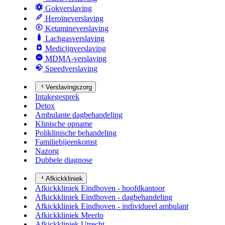
Gokverslaving
Heroïneverslaving
Ketamineverslaving
Lachgasverslaving
Medicijnverslaving
MDMA-verslaving
Speedverslaving
Verslavingszorg
Intakegesprek
Detox
Ambulante dagbehandeling
Klinische opname
Poliklinische behandeling
Familiebijeenkomst
Nazorg
Dubbele diagnose
Afkickkliniek
Afkickkliniek Eindhoven - hoofdkantoor
Afkickkliniek Eindhoven - dagbehandeling
Afkickkliniek Eindhoven - individueel ambulant
Afkickkliniek Meerlo
Afkickkliniek Utrecht