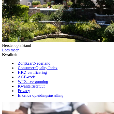
Herstel op afstand
Lees meer
Kwaliteit
ZorgkaartNederland
Consumer Quality Index
HKZ-certificering
AGB-code
WTZa-vergunning
Kwaliteitsstatuut
Privacy
Erkende opleidingsinstelling