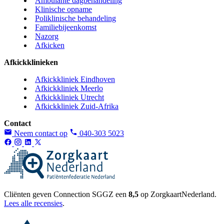
Ambulante dagbehandeling
Klinische opname
Poliklinische behandeling
Familiebijeenkomst
Nazorg
Afkicken
Afkickklinieken
Afkickkliniek Eindhoven
Afkickkliniek Meerlo
Afkickkliniek Utrecht
Afkickkliniek Zuid-Afrika
Contact
Neem contact op
040-303 5023
Cliënten geven Connection SGGZ een
8,5
op ZorgkaartNederland.
Lees alle recensies
.