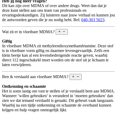
Heb jij nog meer vragen?
Dit kan zijn over MDMA of over andere drugs. Weet dan dat je
deze kunt stellen aan ons team van professionals en
ervaringsdeskundigen. Zij luisteren naar jouw verhaal en kunnen jou
de antwoorden geven die je nu nodig hebt. Bel:
040-303 5023
.
Wat zit er in vloeibare MDMA?
Giftig
In vloeibare MDMA zit methyleendioxymethamfetamine. Deze stof
is in vloeibare vorm giftig en daarmee levensgevaarlijk. Zelfs een
klein beetje kan al een levensbedreigende reactie geven, waarbij
direct 112 ingeschakeld moet worden om de stof uit je lichaam te
laten verwijderen.
Ben ik verslaafd aan vloeibare MDMA?
Ontkenning en schaamte
Het is soms lastig om vast te stellen of je verslaafd bent aan MDMA.
Wanneer ‘willen gebruiken’ is veranderd in ‘moeten gebruiken’ dan
zien we dat iemand verslaafd is geraakt. Dit gebeurt vaak langzaam.
Waarbij na een tijdje ontkenning en schaamte de overhand kunnen
krijgen en hulp vragen onmogelijk lijkt.