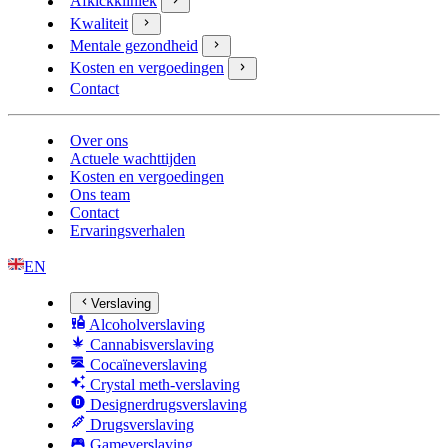
Afkickkliniek
Kwaliteit
Mentale gezondheid
Kosten en vergoedingen
Contact
Over ons
Actuele wachttijden
Kosten en vergoedingen
Ons team
Contact
Ervaringsverhalen
EN
Verslaving
Alcoholverslaving
Cannabisverslaving
Cocaïneverslaving
Crystal meth-verslaving
Designerdrugsverslaving
Drugsverslaving
Gameverslaving