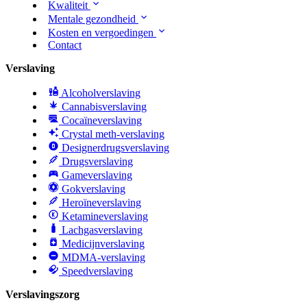
Kwaliteit
Mentale gezondheid
Kosten en vergoedingen
Contact
Verslaving
Alcoholverslaving
Cannabisverslaving
Cocaïneverslaving
Crystal meth-verslaving
Designerdrugsverslaving
Drugsverslaving
Gameverslaving
Gokverslaving
Heroïneverslaving
Ketamineverslaving
Lachgasverslaving
Medicijnverslaving
MDMA-verslaving
Speedverslaving
Verslavingszorg