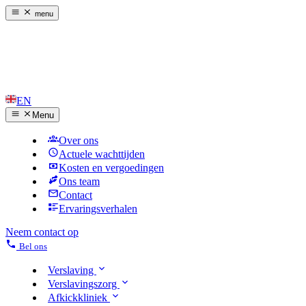
menu
EN
Menu
Over ons
Actuele wachttijden
Kosten en vergoedingen
Ons team
Contact
Ervaringsverhalen
Neem contact op
Bel ons
Verslaving
Verslavingszorg
Afkickkliniek