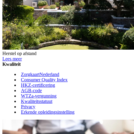
Herstel op afstand
Lees meer
Kwaliteit
ZorgkaartNederland
Consumer Quality Index
HKZ-certificering
AGB-code
WTZa-vergunning
Kwaliteitsstatuut
Privacy
Erkende opleidingsinstelling