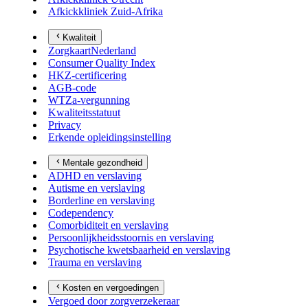
Afkickkliniek Zuid-Afrika
Kwaliteit
ZorgkaartNederland
Consumer Quality Index
HKZ-certificering
AGB-code
WTZa-vergunning
Kwaliteitsstatuut
Privacy
Erkende opleidingsinstelling
Mentale gezondheid
ADHD en verslaving
Autisme en verslaving
Borderline en verslaving
Codependency
Comorbiditeit en verslaving
Persoonlijkheidsstoornis en verslaving
Psychotische kwetsbaarheid en verslaving
Trauma en verslaving
Kosten en vergoedingen
Vergoed door zorgverzekeraar