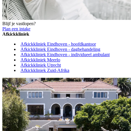
Blijf je vastlopen?
Plan een intake
Afkickkliniek
Afkickkliniek Eindhoven - hoofdkantoor
Afkickkliniek Eindhoven - dagbehandeling
Afkickkliniek Eindhoven - individueel ambulant
Afkickkliniek Meerlo
Afkickkliniek Utrecht
Afkickkliniek Zuid-Afrika