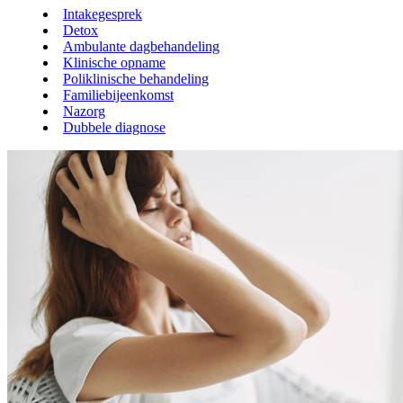
Intakegesprek
Detox
Ambulante dagbehandeling
Klinische opname
Poliklinische behandeling
Familiebijeenkomst
Nazorg
Dubbele diagnose