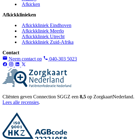
Afkicken
Afkickklinieken
Afkickkliniek Eindhoven
Afkickkliniek Meerlo
Afkickkliniek Utrecht
Afkickkliniek Zuid-Afrika
Contact
Neem contact op
040-303 5023
Cliënten geven Connection SGGZ een
8,5
op ZorgkaartNederland.
Lees alle recensies
.