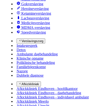
Gokverslaving
Heroïneverslaving
Ketamineverslaving
Lachgasverslaving
Medicijnverslaving
MDMA-verslaving
Speedverslaving
Verslavingszorg
Intakegesprek
Detox
Ambulante dagbehandeling
Klinische opname
Poliklinische behandeling
Familiebijeenkomst
Nazorg
Dubbele diagnose
Afkickkliniek
Afkickkliniek Eindhoven - hoofdkantoor
Afkickkliniek Eindhoven - dagbehandeling
Afkickkliniek Eindhoven - individueel ambulant
Afkickkliniek Meerlo
Afkickkliniek Utrecht