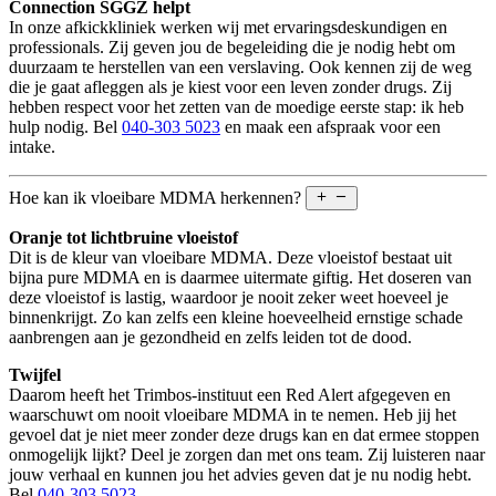
Connection SGGZ helpt
In onze afkickkliniek werken wij met ervaringsdeskundigen en
professionals. Zij geven jou de begeleiding die je nodig hebt om
duurzaam te herstellen van een verslaving. Ook kennen zij de weg
die je gaat afleggen als je kiest voor een leven zonder drugs. Zij
hebben respect voor het zetten van de moedige eerste stap: ik heb
hulp nodig. Bel
040-303 5023
en maak een afspraak voor een
intake.
Hoe kan ik vloeibare MDMA herkennen?
Oranje tot lichtbruine vloeistof
Dit is de kleur van vloeibare MDMA. Deze vloeistof bestaat uit
bijna pure MDMA en is daarmee uitermate giftig. Het doseren van
deze vloeistof is lastig, waardoor je nooit zeker weet hoeveel je
binnenkrijgt. Zo kan zelfs een kleine hoeveelheid ernstige schade
aanbrengen aan je gezondheid en zelfs leiden tot de dood.
Twijfel
Daarom heeft het Trimbos-instituut een Red Alert afgegeven en
waarschuwt om nooit vloeibare MDMA in te nemen. Heb jij het
gevoel dat je niet meer zonder deze drugs kan en dat ermee stoppen
onmogelijk lijkt? Deel je zorgen dan met ons team. Zij luisteren naar
jouw verhaal en kunnen jou het advies geven dat je nu nodig hebt.
Bel
040-303 5023
.