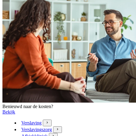
Benieuwd naar de kosten?
Bekijk
Verslaving
Verslavingszorg