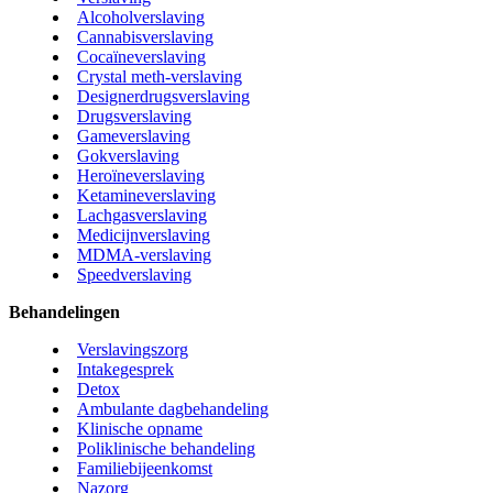
Alcoholverslaving
Cannabisverslaving
Cocaïneverslaving
Crystal meth-verslaving
Designerdrugsverslaving
Drugsverslaving
Gameverslaving
Gokverslaving
Heroïneverslaving
Ketamineverslaving
Lachgasverslaving
Medicijnverslaving
MDMA-verslaving
Speedverslaving
Behandelingen
Verslavingszorg
Intakegesprek
Detox
Ambulante dagbehandeling
Klinische opname
Poliklinische behandeling
Familiebijeenkomst
Nazorg