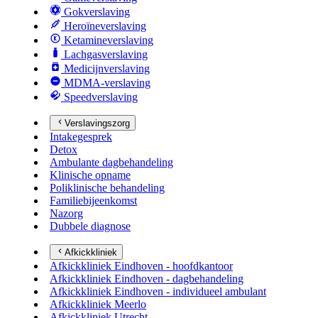
Gokverslaving
Heroïneverslaving
Ketamineverslaving
Lachgasverslaving
Medicijnverslaving
MDMA-verslaving
Speedverslaving
Verslavingszorg
Intakegesprek
Detox
Ambulante dagbehandeling
Klinische opname
Poliklinische behandeling
Familiebijeenkomst
Nazorg
Dubbele diagnose
Afkickkliniek
Afkickkliniek Eindhoven - hoofdkantoor
Afkickkliniek Eindhoven - dagbehandeling
Afkickkliniek Eindhoven - individueel ambulant
Afkickkliniek Meerlo
Afkickkliniek Utrecht