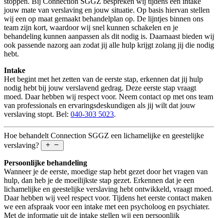
stoppen. Bij Connection SGGZ bespreken wij tijdens een intake
jouw mate van verslaving en jouw situatie. Op basis hiervan stellen
wij een op maat gemaakt behandelplan op. De lijntjes binnen ons
team zijn kort, waardoor wij snel kunnen schakelen en je
behandeling kunnen aanpassen als dit nodig is. Daarnaast bieden wij
ook passende nazorg aan zodat jij alle hulp krijgt zolang jij die nodig
hebt.
Intake
Het begint met het zetten van de eerste stap, erkennen dat jij hulp
nodig hebt bij jouw verslavend gedrag. Deze eerste stap vraagt
moed. Daar hebben wij respect voor. Neem contact op met ons team
van professionals en ervaringsdeskundigen als jij wilt dat jouw
verslaving stopt. Bel:
040-303 5023
.
Hoe behandelt Connection SGGZ een lichamelijke en geestelijke
verslaving?
Persoonlijke behandeling
Wanneer je de eerste, moedige stap hebt gezet door het vragen van
hulp, dan heb je de moeilijkste stap gezet. Erkennen dat je een
lichamelijke en geestelijke verslaving hebt ontwikkeld, vraagt moed.
Daar hebben wij veel respect voor. Tijdens het eerste contact maken
we een afspraak voor een intake met een psycholoog en psychiater.
Met de informatie uit de intake stellen wij een persoonlijk