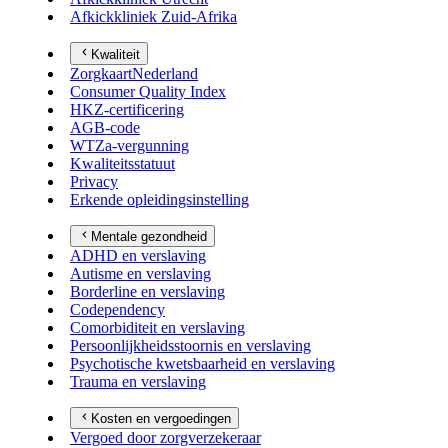
Afkickkliniek Zuid-Afrika
Kwaliteit
ZorgkaartNederland
Consumer Quality Index
HKZ-certificering
AGB-code
WTZa-vergunning
Kwaliteitsstatuut
Privacy
Erkende opleidingsinstelling
Mentale gezondheid
ADHD en verslaving
Autisme en verslaving
Borderline en verslaving
Codependency
Comorbiditeit en verslaving
Persoonlijkheidsstoornis en verslaving
Psychotische kwetsbaarheid en verslaving
Trauma en verslaving
Kosten en vergoedingen
Vergoed door zorgverzekeraar