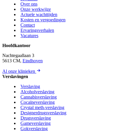
Over ons
Onze werkwijze
Actuele wachttijden
Kosten en vergoedingen
Contact
Ervaringsverhalen
Vacatures
Hoofdkantoor
Nachtegaallaan 3
5613 CM,
Eindhoven
Al onze klinieken
Verslavingen
Verslaving
Alcoholverslaving
Cannabisverslaving
Cocaïneverslaving
Crystal meth-verslaving
Designerdrugsverslaving
Drugsverslaving
Gameverslaving
Gokverslaving