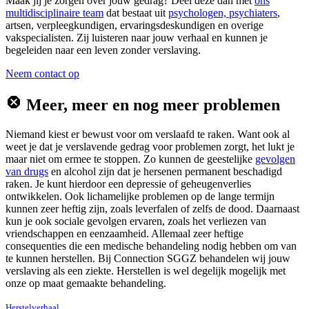
Maak jij je zorgen over jouw gedrag? Deel deze dan met
ons
multidisciplinaire team
dat bestaat uit
psychologen, psychiaters
,
artsen, verpleegkundigen, ervaringsdeskundigen en overige
vakspecialisten. Zij luisteren naar jouw verhaal en kunnen je
begeleiden naar een leven zonder verslaving.
Neem contact op
Meer, meer en nog meer problemen
Niemand kiest er bewust voor om verslaafd te raken. Want ook al
weet je dat je verslavende gedrag voor problemen zorgt, het lukt je
maar niet om ermee te stoppen. Zo kunnen de geestelijke
gevolgen
van drugs
en alcohol zijn dat je hersenen permanent beschadigd
raken. Je kunt hierdoor een depressie of geheugenverlies
ontwikkelen. Ook lichamelijke problemen op de lange termijn
kunnen zeer heftig zijn, zoals leverfalen of zelfs de dood. Daarnaast
kun je ook sociale gevolgen ervaren, zoals het verliezen van
vriendschappen en eenzaamheid. Allemaal zeer heftige
consequenties die een medische behandeling nodig hebben om van
te kunnen herstellen. Bij Connection SGGZ behandelen wij jouw
verslaving als een ziekte. Herstellen is wel degelijk mogelijk met
onze op maat gemaakte behandeling.
Herstelverhaal