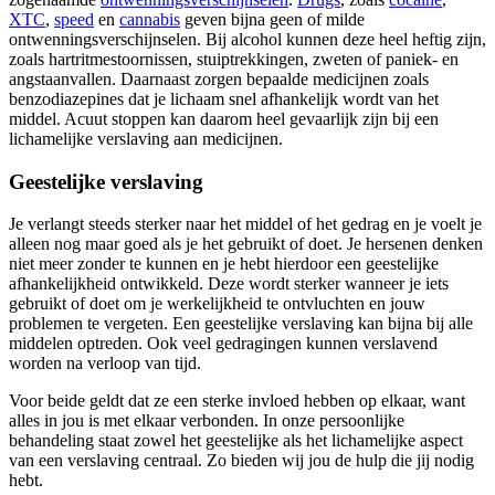
XTC
,
speed
en
cannabis
geven bijna geen of milde
ontwenningsverschijnselen. Bij alcohol kunnen deze heel heftig zijn,
zoals hartritmestoornissen, stuiptrekkingen, zweten of paniek- en
angstaanvallen. Daarnaast zorgen bepaalde medicijnen zoals
benzodiazepines dat je lichaam snel afhankelijk wordt van het
middel. Acuut stoppen kan daarom heel gevaarlijk zijn bij een
lichamelijke verslaving aan medicijnen.
Geestelijke verslaving
Je verlangt steeds sterker naar het middel of het gedrag en je voelt je
alleen nog maar goed als je het gebruikt of doet. Je hersenen denken
niet meer zonder te kunnen en je hebt hierdoor een geestelijke
afhankelijkheid ontwikkeld. Deze wordt sterker wanneer je iets
gebruikt of doet om je werkelijkheid te ontvluchten en jouw
problemen te vergeten. Een geestelijke verslaving kan bijna bij alle
middelen optreden. Ook veel gedragingen kunnen verslavend
worden na verloop van tijd.
Voor beide geldt dat ze een sterke invloed hebben op elkaar, want
alles in jou is met elkaar verbonden. In onze persoonlijke
behandeling staat zowel het geestelijke als het lichamelijke aspect
van een verslaving centraal. Zo bieden wij jou de hulp die jij nodig
hebt.