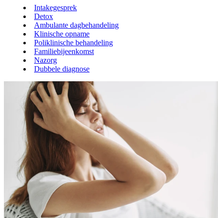
Intakegesprek
Detox
Ambulante dagbehandeling
Klinische opname
Poliklinische behandeling
Familiebijeenkomst
Nazorg
Dubbele diagnose