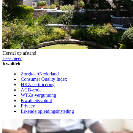
Herstel op afstand
Lees meer
Kwaliteit
ZorgkaartNederland
Consumer Quality Index
HKZ-certificering
AGB-code
WTZa-vergunning
Kwaliteitsstatuut
Privacy
Erkende opleidingsinstelling