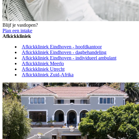
Blijf je vastlopen?
Plan een intake
Afkickkliniek
Afkickkliniek Eindhoven - hoofdkantoor
Afkickkliniek Eindhoven - dagbehandeling
Afkickkliniek Eindhoven - individueel ambulant
Afkickkliniek Meerlo
Afkickkliniek Utrecht
Afkickkliniek Zuid-Afrika