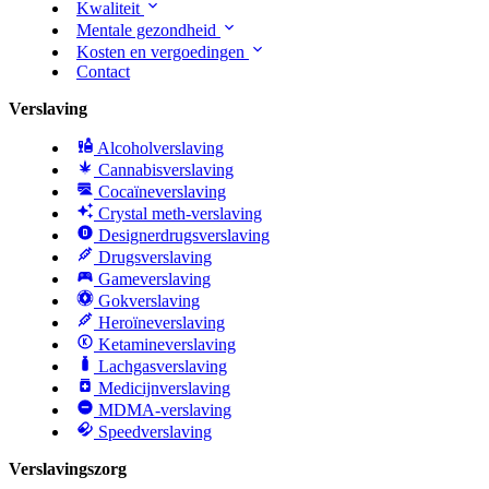
Kwaliteit
Mentale gezondheid
Kosten en vergoedingen
Contact
Verslaving
Alcoholverslaving
Cannabisverslaving
Cocaïneverslaving
Crystal meth-verslaving
Designerdrugsverslaving
Drugsverslaving
Gameverslaving
Gokverslaving
Heroïneverslaving
Ketamineverslaving
Lachgasverslaving
Medicijnverslaving
MDMA-verslaving
Speedverslaving
Verslavingszorg