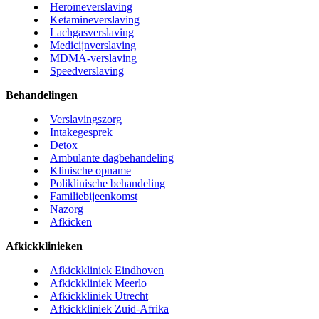
Heroïneverslaving
Ketamineverslaving
Lachgasverslaving
Medicijnverslaving
MDMA-verslaving
Speedverslaving
Behandelingen
Verslavingszorg
Intakegesprek
Detox
Ambulante dagbehandeling
Klinische opname
Poliklinische behandeling
Familiebijeenkomst
Nazorg
Afkicken
Afkickklinieken
Afkickkliniek Eindhoven
Afkickkliniek Meerlo
Afkickkliniek Utrecht
Afkickkliniek Zuid-Afrika