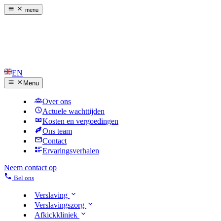
menu
EN
Menu
Over ons
Actuele wachttijden
Kosten en vergoedingen
Ons team
Contact
Ervaringsverhalen
Neem contact op
Bel ons
Verslaving
Verslavingszorg
Afkickkliniek