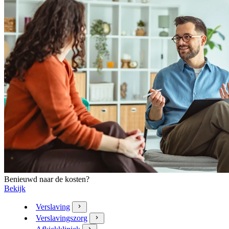
Benieuwd naar de kosten?
Bekijk
Verslaving
Verslavingszorg