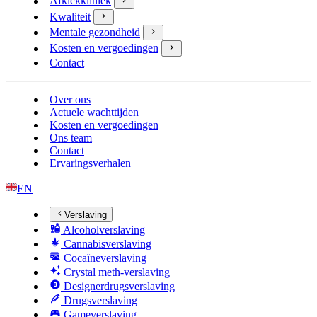
Afkickkliniek
Kwaliteit
Mentale gezondheid
Kosten en vergoedingen
Contact
Over ons
Actuele wachttijden
Kosten en vergoedingen
Ons team
Contact
Ervaringsverhalen
EN
Verslaving
Alcoholverslaving
Cannabisverslaving
Cocaïneverslaving
Crystal meth-verslaving
Designerdrugsverslaving
Drugsverslaving
Gameverslaving