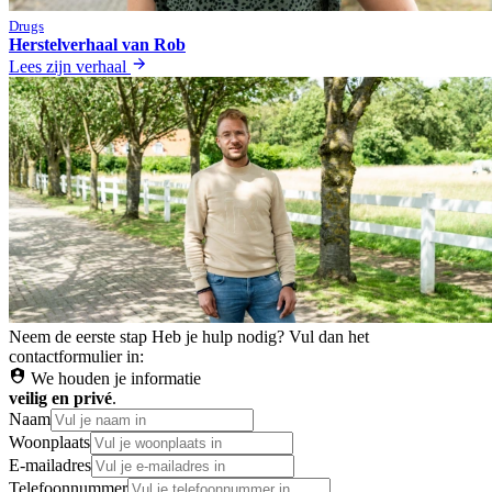
Drugs
Herstelverhaal van Rob
Lees zijn verhaal
Neem de eerste stap
Heb je hulp nodig? Vul dan het
contactformulier in:
We houden je informatie
veilig en privé
.
Naam
Woonplaats
E-mailadres
Telefoonnummer