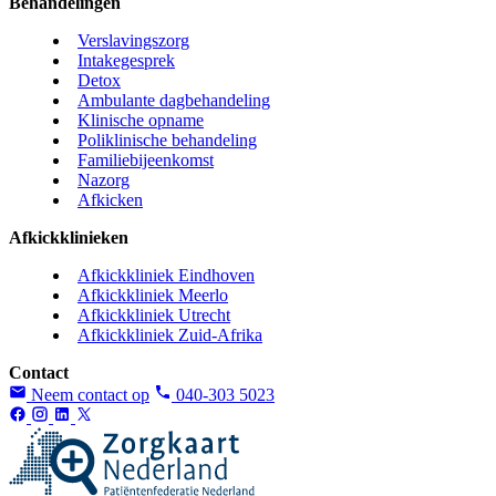
Behandelingen
Verslavingszorg
Intakegesprek
Detox
Ambulante dagbehandeling
Klinische opname
Poliklinische behandeling
Familiebijeenkomst
Nazorg
Afkicken
Afkickklinieken
Afkickkliniek Eindhoven
Afkickkliniek Meerlo
Afkickkliniek Utrecht
Afkickkliniek Zuid-Afrika
Contact
Neem contact op
040-303 5023