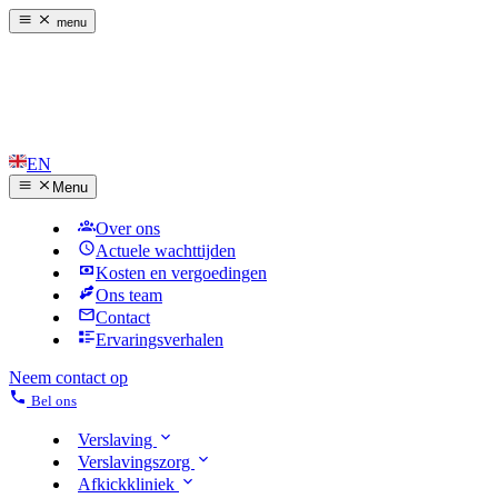
menu
EN
Menu
Over ons
Actuele wachttijden
Kosten en vergoedingen
Ons team
Contact
Ervaringsverhalen
Neem contact op
Bel ons
Verslaving
Verslavingszorg
Afkickkliniek