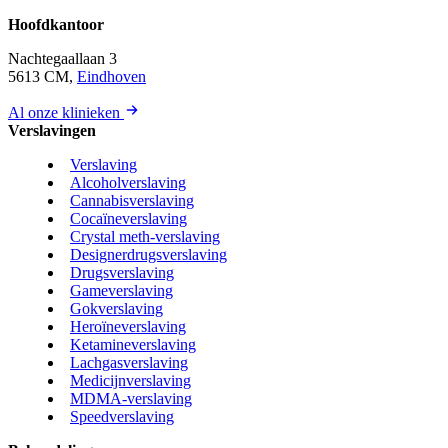
Hoofdkantoor
Nachtegaallaan 3
5613 CM,
Eindhoven
Al onze klinieken
Verslavingen
Verslaving
Alcoholverslaving
Cannabisverslaving
Cocaïneverslaving
Crystal meth-verslaving
Designerdrugsverslaving
Drugsverslaving
Gameverslaving
Gokverslaving
Heroïneverslaving
Ketamineverslaving
Lachgasverslaving
Medicijnverslaving
MDMA-verslaving
Speedverslaving