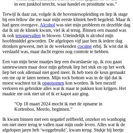
in een junkhol terecht, waar handel en prostitutie was.”
Terwijl ik daar zat, volgde ik de hoveniersopleiding en liep ik stage
bij een fellow die me naar mijn eerste kliniek heeft begeleid. Maar ik
had geen overgave.
Alcohol
was niet mijn probleem en dezelfde dag
dat ik uit de kliniek kwam, viel ik al terug. Binnen een maand was
ik ook
teruggevallen
in blowen. Uiteindelijk is alcohol mijn
hoofdmiddel geworden. De afgelopen vijf jaar ben ik iedere dag
dronken geweest, met in de weekenden
cocaïne
erbij. Ik wist dat ik
verslaafd was, maar dacht ergens nog controle te hebben.
Een van mijn beste maatjes liep een dwarslaesie op, ik zou gaan
samenwonen maar door mijn gebruik liep het stuk en op het werk
liep het ook allemaal niet goed meer. Ik heb toen de keus gemaakt
om me op te laten nemen. Mijn rock bottom was in de tijd dat ik
moest wachten tot ik
opgenomen
kon worden. Ik ben mezelf
verloren en gebruikte alles wat ik maar te pakken kon krijgen. Het
maakte me ook niet uit of ik er kapot aan ging.
“Op 18 maart 2024 mocht ik met de opname in
Kortenbos, Meerlo, beginnen.”
Ik kwam binnen met een negatief zelfbeeld, onzeker en wanhopig
om niet meer terug te vallen naar mijn oude leven. Alles wat ik de
afgelopen jaren heb ‘weggebruikt’, kwam terug. Stukje bij beetje