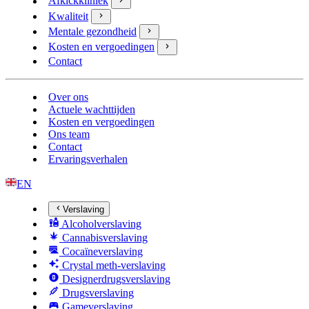
Afkickkliniek
Kwaliteit
Mentale gezondheid
Kosten en vergoedingen
Contact
Over ons
Actuele wachttijden
Kosten en vergoedingen
Ons team
Contact
Ervaringsverhalen
EN
Verslaving
Alcoholverslaving
Cannabisverslaving
Cocaïneverslaving
Crystal meth-verslaving
Designerdrugsverslaving
Drugsverslaving
Gameverslaving