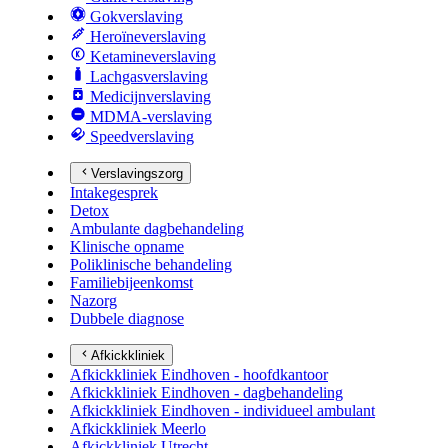
Gokverslaving
Heroïneverslaving
Ketamineverslaving
Lachgasverslaving
Medicijnverslaving
MDMA-verslaving
Speedverslaving
Verslavingszorg
Intakegesprek
Detox
Ambulante dagbehandeling
Klinische opname
Poliklinische behandeling
Familiebijeenkomst
Nazorg
Dubbele diagnose
Afkickkliniek
Afkickkliniek Eindhoven - hoofdkantoor
Afkickkliniek Eindhoven - dagbehandeling
Afkickkliniek Eindhoven - individueel ambulant
Afkickkliniek Meerlo
Afkickkliniek Utrecht