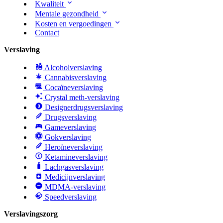
Kwaliteit
Mentale gezondheid
Kosten en vergoedingen
Contact
Verslaving
Alcoholverslaving
Cannabisverslaving
Cocaïneverslaving
Crystal meth-verslaving
Designerdrugsverslaving
Drugsverslaving
Gameverslaving
Gokverslaving
Heroïneverslaving
Ketamineverslaving
Lachgasverslaving
Medicijnverslaving
MDMA-verslaving
Speedverslaving
Verslavingszorg