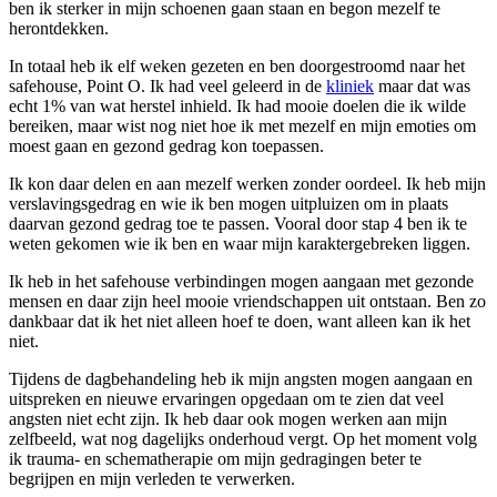
ben ik sterker in mijn schoenen gaan staan en begon mezelf te
herontdekken.
In totaal heb ik elf weken gezeten en ben doorgestroomd naar het
safehouse, Point O. Ik had veel geleerd in de
kliniek
maar dat was
echt 1% van wat herstel inhield. Ik had mooie doelen die ik wilde
bereiken, maar wist nog niet hoe ik met mezelf en mijn emoties om
moest gaan en gezond gedrag kon toepassen.
Ik kon daar delen en aan mezelf werken zonder oordeel. Ik heb mijn
verslavingsgedrag en wie ik ben mogen uitpluizen om in plaats
daarvan gezond gedrag toe te passen. Vooral door stap 4 ben ik te
weten gekomen wie ik ben en waar mijn karaktergebreken liggen.
Ik heb in het safehouse verbindingen mogen aangaan met gezonde
mensen en daar zijn heel mooie vriendschappen uit ontstaan. Ben zo
dankbaar dat ik het niet alleen hoef te doen, want alleen kan ik het
niet.
Tijdens de dagbehandeling heb ik mijn angsten mogen aangaan en
uitspreken en nieuwe ervaringen opgedaan om te zien dat veel
angsten niet echt zijn. Ik heb daar ook mogen werken aan mijn
zelfbeeld, wat nog dagelijks onderhoud vergt. Op het moment volg
ik trauma- en schematherapie om mijn gedragingen beter te
begrijpen en mijn verleden te verwerken.