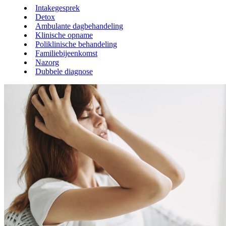
Intakegesprek
Detox
Ambulante dagbehandeling
Klinische opname
Poliklinische behandeling
Familiebijeenkomst
Nazorg
Dubbele diagnose