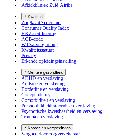
Afkickkliniek Zuid-Afrika
Kwaliteit
ZorgkaartNederland
Consumer Quality Index
HKZ-certificering
AGB-code
WTZa-vergunning
Kwaliteitsstatuut
Privacy
Erkende opleidingsinstelling
Mentale gezondheid
ADHD en verslaving
Autisme en verslaving
Borderline en verslaving
Codependency
Comorbiditeit en verslaving
Persoonlijkheidsstoornis en verslaving
Psychotische kwetsbaarheid en verslaving
Trauma en verslaving
Kosten en vergoedingen
Vergoed door zorgverzekeraar