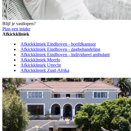
Blijf je vastlopen?
Plan een intake
Afkickkliniek
Afkickkliniek Eindhoven - hoofdkantoor
Afkickkliniek Eindhoven - dagbehandeling
Afkickkliniek Eindhoven - individueel ambulant
Afkickkliniek Meerlo
Afkickkliniek Utrecht
Afkickkliniek Zuid-Afrika