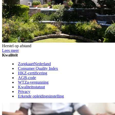
Herstel op afstand
Lees meer
Kwaliteit
ZorgkaartNederland
Consumer Quality Index
HKZ-certificering
AGB-code
WTZa-vergunning
Kwaliteitsstatuut
Privacy
Erkende opleidingsinstelling