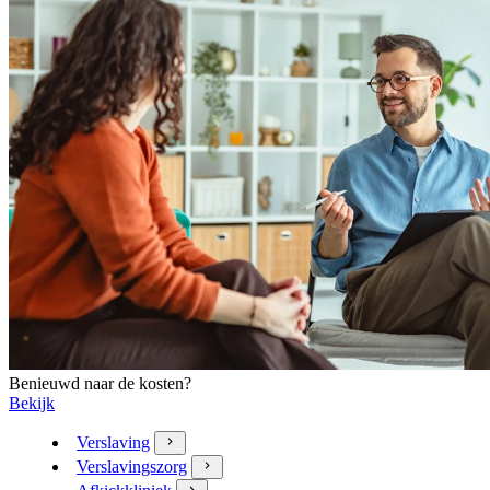
Benieuwd naar de kosten?
Bekijk
Verslaving
Verslavingszorg