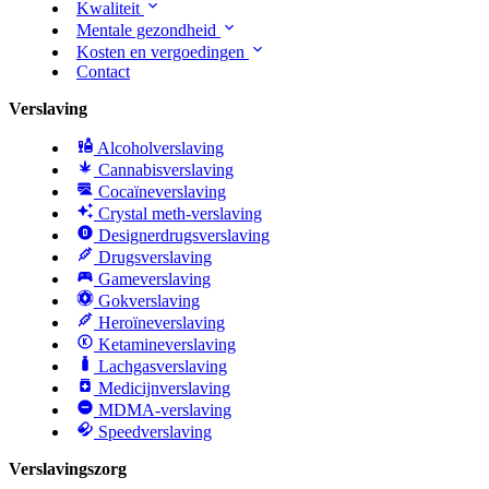
Kwaliteit
Mentale gezondheid
Kosten en vergoedingen
Contact
Verslaving
Alcoholverslaving
Cannabisverslaving
Cocaïneverslaving
Crystal meth-verslaving
Designerdrugsverslaving
Drugsverslaving
Gameverslaving
Gokverslaving
Heroïneverslaving
Ketamineverslaving
Lachgasverslaving
Medicijnverslaving
MDMA-verslaving
Speedverslaving
Verslavingszorg