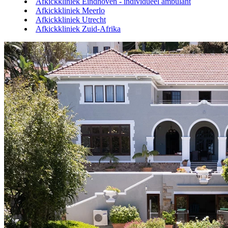
Afkickkliniek Eindhoven - individueel ambulant
Afkickkliniek Meerlo
Afkickkliniek Utrecht
Afkickkliniek Zuid-Afrika