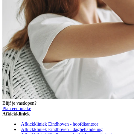
Blijf je vastlopen?
Plan een intake
Afkickkliniek
Afkickkliniek Eindhoven - hoofdkantoor
Afkickkliniek Eindhoven - dagbehandeling