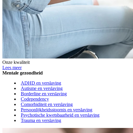
Onze kwaliteit
Lees meer
Mentale gezondheid
ADHD en verslaving
Autisme en verslaving
Borderline en verslaving
Codependency
Comorbiditeit en verslaving
Persoonlijkheidsstoornis en verslaving
Psychotische kwetsbaarheid en verslaving
Trauma en verslaving