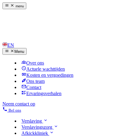
menu
EN
Menu
Over ons
Actuele wachttijden
Kosten en vergoedingen
Ons team
Contact
Ervaringsverhalen
Neem contact op
Bel ons
Verslaving
Verslavingszorg
Afkickkliniek