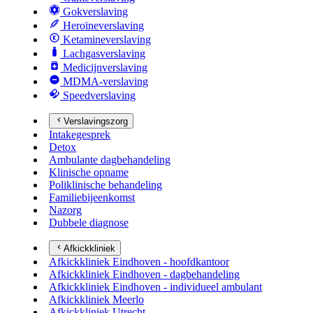
Gokverslaving
Heroïneverslaving
Ketamineverslaving
Lachgasverslaving
Medicijnverslaving
MDMA-verslaving
Speedverslaving
Verslavingszorg
Intakegesprek
Detox
Ambulante dagbehandeling
Klinische opname
Poliklinische behandeling
Familiebijeenkomst
Nazorg
Dubbele diagnose
Afkickkliniek
Afkickkliniek Eindhoven - hoofdkantoor
Afkickkliniek Eindhoven - dagbehandeling
Afkickkliniek Eindhoven - individueel ambulant
Afkickkliniek Meerlo
Afkickkliniek Utrecht