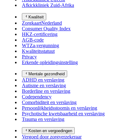
Afkickkliniek Zuid-Afrika
Kwaliteit
ZorgkaartNederland
Consumer Quality Index
HKZ-certificering
AGB-code
WTZa-vergunning
Kwaliteitsstatuut
Privacy
Erkende opleidingsinstelling
Mentale gezondheid
ADHD en verslaving
Autisme en verslaving
Borderline en verslaving
Codependency
Comorbiditeit en verslaving
Persoonlijkheidsstoornis en verslaving
Psychotische kwetsbaarheid en verslaving
Trauma en verslaving
Kosten en vergoedingen
Vergoed door zorgverzekeraar