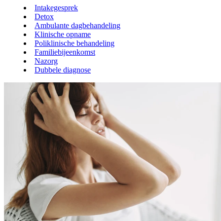
Intakegesprek
Detox
Ambulante dagbehandeling
Klinische opname
Poliklinische behandeling
Familiebijeenkomst
Nazorg
Dubbele diagnose