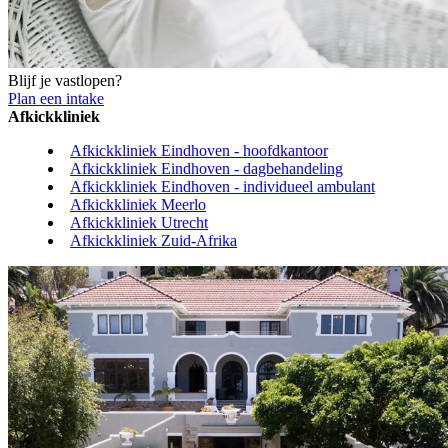
Blijf je vastlopen?
Plan een intake
Afkickkliniek
Afkickkliniek Eindhoven - hoofdkantoor
Afkickkliniek Eindhoven - dagbehandeling
Afkickkliniek Eindhoven - individueel ambulant
Afkickkliniek Meerlo
Afkickkliniek Utrecht
Afkickkliniek Zuid-Afrika