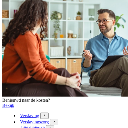
Benieuwd naar de kosten?
Bekijk
Verslaving
Verslavingszorg