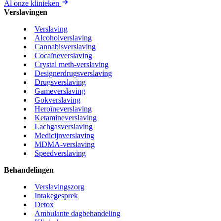
Al onze klinieken
Verslavingen
Verslaving
Alcoholverslaving
Cannabisverslaving
Cocaïneverslaving
Crystal meth-verslaving
Designerdrugsverslaving
Drugsverslaving
Gameverslaving
Gokverslaving
Heroïneverslaving
Ketamineverslaving
Lachgasverslaving
Medicijnverslaving
MDMA-verslaving
Speedverslaving
Behandelingen
Verslavingszorg
Intakegesprek
Detox
Ambulante dagbehandeling