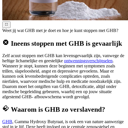
Weet jij wat GHB met je doet en hoe je kunt stoppen met GHB?
Ineens stoppen met GHB is gevaarlijk
Zelf acuut stoppen met GHB kan levensgevaarlijk zijn, vanwege de
heftige lichamelijke en geestelijke
ontwenningsverschijnselen
.
Wanneer je stopt, kunnen deze beginnen met symptomen zoals
trillen, slapeloosheid, angst en depressieve gevoelens. Maar er
kunnen ook levensbedreigende complicaties optreden, zoals
nierfalen, waarvoor medische hulp en medicatie noodzakelijk zijn.
Daarom moet het ontgiften van GHB, detoxificatie, altijd onder
medische begeleiding gebeuren, waarbij een op jouw situatie
afgestemd GHB- afbouwschema wordt gevolgd.
Waarom is GHB zo verslavend?
GHB
, Gamma Hydroxy Butyraat, is ook een van nature aanwezige
stof in je lijf. Deze heeft invloed op je centrale zenuwstelsel en