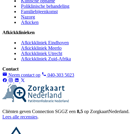
Klinische opname
Poliklinische behandeling
Familiebijeenkomst
Nazorg
Afkicken
Afkickklinieken
Afkickkliniek Eindhoven
Afkickkliniek Meerlo
Afkickkliniek Utrecht
Afkickkliniek Zuid-Afrika
Contact
Neem contact op
040-303 5023
Cliënten geven Connection SGGZ een
8,5
op ZorgkaartNederland.
Lees alle recensies
.