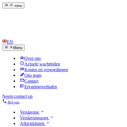
menu
EN
Menu
Over ons
Actuele wachttijden
Kosten en vergoedingen
Ons team
Contact
Ervaringsverhalen
Neem contact op
Bel ons
Verslaving
Verslavingszorg
Afkickkliniek