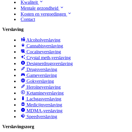
Kwaliteit
Mentale gezondheid
Kosten en vergoedingen
Contact
Verslaving
Alcoholverslaving
Cannabisverslaving
Cocaïneverslaving
Crystal meth-verslaving
Designerdrugsverslaving
Drugsverslaving
Gameverslaving
Gokverslaving
Heroïneverslaving
Ketamineverslaving
Lachgasverslaving
Medicijnverslaving
MDMA-verslaving
Speedverslaving
Verslavingszorg