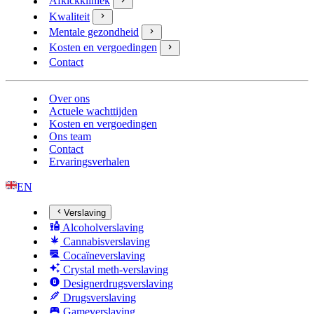
Afkickkliniek
Kwaliteit
Mentale gezondheid
Kosten en vergoedingen
Contact
Over ons
Actuele wachttijden
Kosten en vergoedingen
Ons team
Contact
Ervaringsverhalen
EN
Verslaving
Alcoholverslaving
Cannabisverslaving
Cocaïneverslaving
Crystal meth-verslaving
Designerdrugsverslaving
Drugsverslaving
Gameverslaving