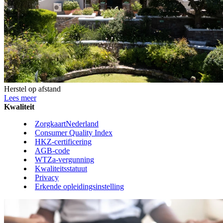
Herstel op afstand
Lees meer
Kwaliteit
ZorgkaartNederland
Consumer Quality Index
HKZ-certificering
AGB-code
WTZa-vergunning
Kwaliteitsstatuut
Privacy
Erkende opleidingsinstelling