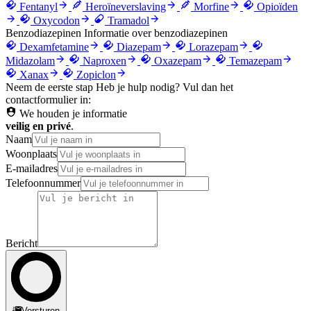
Fentanyl
Heroïneverslaving
Morfine
Opioïden
Oxycodon
Tramadol
Benzodiazepinen
Informatie over benzodiazepinen
Dexamfetamine
Diazepam
Lorazepam
Midazolam
Naproxen
Oxazepam
Temazepam
Xanax
Zopiclon
Neem de eerste stap
Heb je hulp nodig? Vul dan het
contactformulier in:
We houden je informatie
veilig en privé
.
Naam
Woonplaats
E-mailadres
Telefoonnummer
Bericht
Versturen