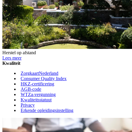
Herstel op afstand
Lees meer
Kwaliteit
ZorgkaartNederland
Consumer Quality Index
HKZ-certificering
AGB-code
WTZa-vergunning
Kwaliteitsstatuut
Privacy
Erkende opleidingsinstelling