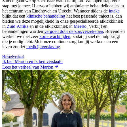
Samen gaan we op zoek naar wat past bij jou. We lopen stap voor
stap met je mee. Hiervoor hebben wij ambulante behandellocaties in
het centrum van Eindhoven en Utrecht. Wanneer tijdens de
intake
blijkt dat een
klinische behandeling
het best passende traject is, dan
bieden we deze mogelijkheid in onze gespecialiseerde afkickkliniek
in
Zuid-Afrika
en in de afkickkliniek in
Meerlo
. Verblijf en
behandelingen worden
vergoed door de zorgverzekeraar
. Bovendien
werken we met zeer
korte wachttijden
, zodat jij snel de hulp krijgt
die je nodig hebt. Met onze continue zorg kun jij werken aan een
leven zonder
medicijnverslaving
.
Herstelverhaal
Ik ben Marion en ik ben verslaafd
Lees het verhaal van Marion