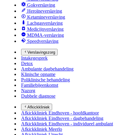
Gokverslaving
Heroïneverslaving
Ketamineverslaving
Lachgasverslaving
Medicijnverslaving
MDMA-verslaving
Speedverslaving
Verslavingszorg
Intakegesprek
Detox
Ambulante dagbehandeling
Klinische opname
Poliklinische behandeling
Familiebijeenkomst
Nazorg
Dubbele diagnose
Afkickkliniek
Afkickkliniek Eindhoven - hoofdkantoor
Afkickkliniek Eindhoven - dagbehandeling
Afkickkliniek Eindhoven - individueel ambulant
Afkickkliniek Meerlo
Afkickkliniek Utrecht