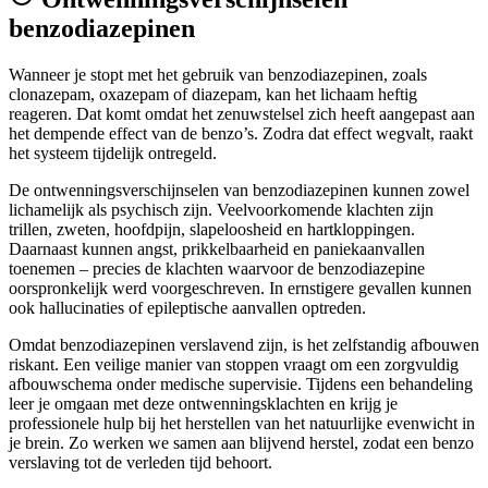
benzodiazepinen
Wanneer je stopt met het gebruik van benzodiazepinen, zoals
clonazepam, oxazepam of diazepam, kan het lichaam heftig
reageren. Dat komt omdat het zenuwstelsel zich heeft aangepast aan
het dempende effect van de benzo’s. Zodra dat effect wegvalt, raakt
het systeem tijdelijk ontregeld.
De ontwenningsverschijnselen van benzodiazepinen kunnen zowel
lichamelijk als psychisch zijn. Veelvoorkomende klachten zijn
trillen, zweten, hoofdpijn, slapeloosheid en hartkloppingen.
Daarnaast kunnen angst, prikkelbaarheid en paniekaanvallen
toenemen – precies de klachten waarvoor de benzodiazepine
oorspronkelijk werd voorgeschreven. In ernstigere gevallen kunnen
ook hallucinaties of epileptische aanvallen optreden.
Omdat benzodiazepinen verslavend zijn, is het zelfstandig afbouwen
riskant. Een veilige manier van stoppen vraagt om een zorgvuldig
afbouwschema onder medische supervisie. Tijdens een behandeling
leer je omgaan met deze ontwenningsklachten en krijg je
professionele hulp bij het herstellen van het natuurlijke evenwicht in
je brein. Zo werken we samen aan blijvend herstel, zodat een benzo
verslaving tot de verleden tijd behoort.