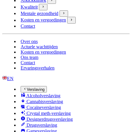
Afkickkliniek
Kwaliteit
Mentale gezondheid
Kosten en vergoedingen
Contact
Over ons
Actuele wachttijden
Kosten en vergoedingen
Ons team
Contact
Ervaringsverhalen
EN
Verslaving
Alcoholverslaving
Cannabisverslaving
Cocaïneverslaving
Crystal meth-verslaving
Designerdrugsverslaving
Drugsverslaving
Gameverslaving