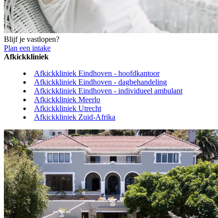
Blijf je vastlopen?
Plan een intake
Afkickkliniek
Afkickkliniek Eindhoven - hoofdkantoor
Afkickkliniek Eindhoven - dagbehandeling
Afkickkliniek Eindhoven - individueel ambulant
Afkickkliniek Meerlo
Afkickkliniek Utrecht
Afkickkliniek Zuid-Afrika