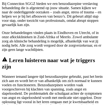
Bij Connection SGGZ bieden we een benzodiazepine verslaving
behandeling die is afgestemd op jouw situatie. Samen kijken we
naar de onderliggende oorzaken – zoals angst, stress of trauma – en
helpen we je bij het afbouwen van benzo’s. Dit gebeurt altijd stap
voor stap, onder toezicht van professionals, omdat abrupt stoppen
gevaarlijk kan zijn.
Onze behandelingen vinden plaats in Eindhoven en Utrecht, of in
onze afkickklinieken in Zuid-Afrika of Meerlo. Zowel ambulante
zorg als klinische behandeling is mogelijk, afhankelijk van wat jij
nodig hebt. Alle zorg wordt vergoed door de zorgverzekeraar, en er
zijn geen lange wachtlijsten.
Leren luisteren naar wat je triggers
zijn
Wanneer iemand langere tijd benzodiazepine gebruikt, past het brein
zich aan en wordt het er van afhankelijk om zich normaal te kunnen
voelen en functioneren. Benzodiazepinen worden vaak
voorgeschreven bij klachten van spanning, zoals angst en
slapeloosheid. De problematiek die schuilgaat achter de symptomen
van angst en slapeloosheid wordt met medicatie niet opgelost. Deze
oplossing ligt vooral in het leren omgaan met je kwetsbaarheid en