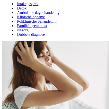
Intakegesprek
Detox
Ambulante dagbehandeling
Klinische opname
Poliklinische behandeling
Familiebijeenkomst
Nazorg
Dubbele diagnose