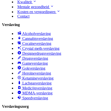
Kwaliteit
Mentale gezondheid
Kosten en vergoedingen
Contact
Verslaving
Alcoholverslaving
Cannabisverslaving
Cocaïneverslaving
Crystal meth-verslaving
Designerdrugsverslaving
Drugsverslaving
Gameverslaving
Gokverslaving
Heroïneverslaving
Ketamineverslaving
Lachgasverslaving
Medicijnverslaving
MDMA-verslaving
Speedverslaving
Verslavingszorg