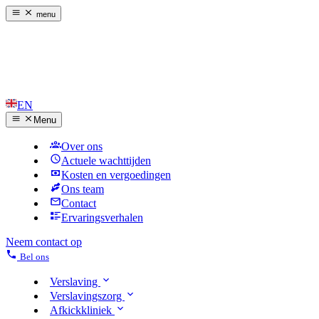
menu
EN
Menu
Over ons
Actuele wachttijden
Kosten en vergoedingen
Ons team
Contact
Ervaringsverhalen
Neem contact op
Bel ons
Verslaving
Verslavingszorg
Afkickkliniek