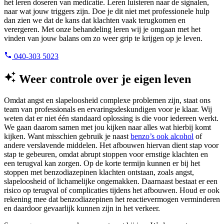
het leren doseren van medicatie. Leren luisteren naar de signalen,
naar wat jouw triggers zijn. Doe je dit niet met professionele hulp
dan zien we dat de kans dat klachten vaak terugkomen en
verergeren. Met onze behandeling leren wij je omgaan met het
vinden van jouw balans om zo weer grip te krijgen op je leven.
040-303 5023
Weer controle over je eigen leven
Omdat angst en slapeloosheid complexe problemen zijn, staat ons
team van professionals en ervaringsdeskundigen voor je klaar. Wij
weten dat er niet één standaard oplossing is die voor iedereen werkt.
We gaan daarom samen met jou kijken naar alles wat hierbij komt
kijken. Want misschien gebruik je naast
benzo’s ook alcohol
of
andere verslavende middelen. Het afbouwen hiervan dient stap voor
stap te gebeuren, omdat abrupt stoppen voor ernstige klachten en
een terugval kan zorgen. Op de korte termijn kunnen er bij het
stoppen met benzodiazepinen klachten ontstaan, zoals angst,
slapeloosheid of lichamelijke ongemakken. Daarnaast bestaat er een
risico op terugval of complicaties tijdens het afbouwen. Houd er ook
rekening mee dat benzodiazepinen het reactievermogen verminderen
en daardoor gevaarlijk kunnen zijn in het verkeer.