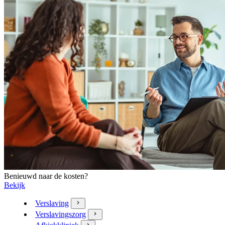
Benieuwd naar de kosten?
Bekijk
Verslaving
Verslavingszorg