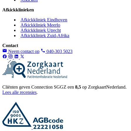
Afkickklinieken
Afkickkliniek Eindhoven
Afkickkliniek Meerlo
Afkickkliniek Utrecht
Afkickkliniek Zuid-Afrika
Contact
Neem contact op
040-303 5023
Cliënten geven Connection SGGZ een
8,5
op ZorgkaartNederland.
Lees alle recensies
.