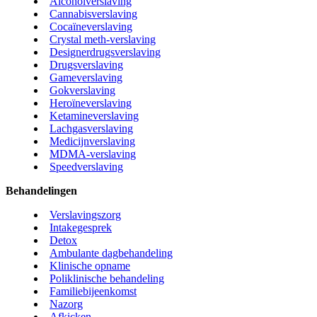
Alcoholverslaving
Cannabisverslaving
Cocaïneverslaving
Crystal meth-verslaving
Designerdrugsverslaving
Drugsverslaving
Gameverslaving
Gokverslaving
Heroïneverslaving
Ketamineverslaving
Lachgasverslaving
Medicijnverslaving
MDMA-verslaving
Speedverslaving
Behandelingen
Verslavingszorg
Intakegesprek
Detox
Ambulante dagbehandeling
Klinische opname
Poliklinische behandeling
Familiebijeenkomst
Nazorg
Afkicken