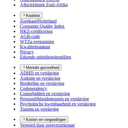
Afkickkliniek Zuid-Afrika
Kwaliteit
ZorgkaartNederland
Consumer Quality Index
HKZ-certificering
AGB-code
WTZa-vergunning
Kwaliteitsstatuut
Privacy
Erkende opleidingsinstelling
Mentale gezondheid
ADHD en verslaving
Autisme en verslaving
Borderline en verslaving
Codependency
Comorbiditeit en verslaving
Persoonlijkheidsstoornis en verslaving
Psychotische kwetsbaarheid en verslaving
Trauma en verslaving
Kosten en vergoedingen
Vergoed door zorgverzekeraar