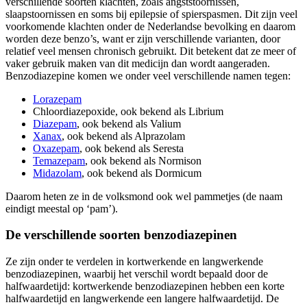
verschillende soorten klachten, zoals angststoornissen,
slaapstoornissen en soms bij epilepsie of spierspasmen. Dit zijn veel
voorkomende klachten onder de Nederlandse bevolking en daarom
worden deze benzo’s, want er zijn verschillende varianten, door
relatief veel mensen chronisch gebruikt. Dit betekent dat ze meer of
vaker gebruik maken van dit medicijn dan wordt aangeraden.
Benzodiazepine komen we onder veel verschillende namen tegen:
Lorazepam
Chloordiazepoxide, ook bekend als Librium
Diazepam
, ook bekend als Valium
Xanax
, ook bekend als Alprazolam
Oxazepam
, ook bekend als Seresta
Temazepam
, ook bekend als Normison
Midazolam
, ook bekend als Dormicum
Daarom heten ze in de volksmond ook wel pammetjes (de naam
eindigt meestal op ‘pam’).
De verschillende soorten benzodiazepinen
Ze zijn onder te verdelen in kortwerkende en langwerkende
benzodiazepinen, waarbij het verschil wordt bepaald door de
halfwaardetijd: kortwerkende benzodiazepinen hebben een korte
halfwaardetijd en langwerkende een langere halfwaardetijd. De