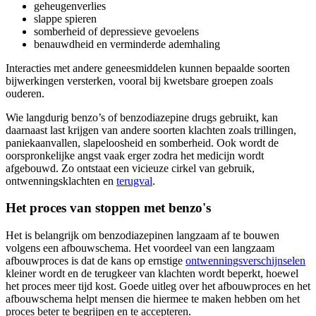
geheugenverlies
slappe spieren
somberheid of depressieve gevoelens
benauwdheid en verminderde ademhaling
Interacties met andere geneesmiddelen kunnen bepaalde soorten
bijwerkingen versterken, vooral bij kwetsbare groepen zoals
ouderen.
Wie langdurig benzo’s of benzodiazepine drugs gebruikt, kan
daarnaast last krijgen van andere soorten klachten zoals trillingen,
paniekaanvallen, slapeloosheid en somberheid. Ook wordt de
oorspronkelijke angst vaak erger zodra het medicijn wordt
afgebouwd. Zo ontstaat een vicieuze cirkel van gebruik,
ontwenningsklachten en
terugval
.
Het proces van stoppen met benzo's
Het is belangrijk om benzodiazepinen langzaam af te bouwen
volgens een afbouwschema. Het voordeel van een langzaam
afbouwproces is dat de kans op ernstige
ontwenningsverschijnselen
kleiner wordt en de terugkeer van klachten wordt beperkt, hoewel
het proces meer tijd kost. Goede uitleg over het afbouwproces en het
afbouwschema helpt mensen die hiermee te maken hebben om het
proces beter te begrijpen en te accepteren.