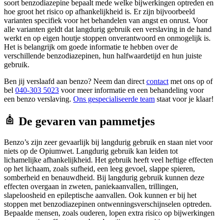
soort benzodiazepine bepaalt mede welke bijwerkingen optreden en
hoe groot het risico op afhankelijkheid is. Er zijn bijvoorbeeld
varianten specifiek voor het behandelen van angst en onrust. Voor
alle varianten geldt dat langdurig gebruik een verslaving in de hand
werkt en op eigen houtje stoppen onverantwoord en onmogelijk is.
Het is belangrijk om goede informatie te hebben over de
verschillende benzodiazepinen, hun halfwaardetijd en hun juiste
gebruik.
Ben jij verslaafd aan benzo? Neem dan direct
contact
met ons op of
bel
040-303 5023
voor meer informatie en een behandeling voor
een benzo verslaving.
Ons gespecialiseerde team
staat voor je klaar!
De gevaren van pammetjes
Benzo’s zijn zeer gevaarlijk bij langdurig gebruik en staan niet voor
niets op de Opiumwet. Langdurig gebruik kan leiden tot
lichamelijke afhankelijkheid. Het gebruik heeft veel heftige effecten
op het lichaam, zoals sufheid, een leeg gevoel, slappe spieren,
somberheid en benauwdheid. Bij langdurig gebruik kunnen deze
effecten overgaan in zweten, paniekaanvallen, trillingen,
slapeloosheid en epileptische aanvallen. Ook kunnen er bij het
stoppen met benzodiazepinen ontwenningsverschijnselen optreden.
Bepaalde mensen, zoals ouderen, lopen extra risico op bijwerkingen