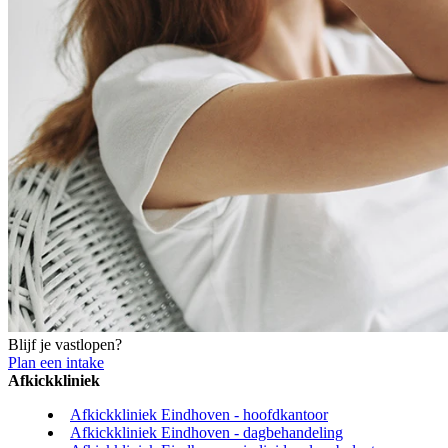
Blijf je vastlopen?
Plan een intake
Afkickkliniek
Afkickkliniek Eindhoven - hoofdkantoor
Afkickkliniek Eindhoven - dagbehandeling