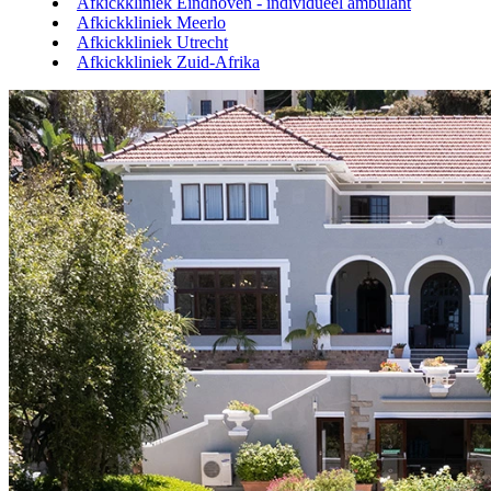
Afkickkliniek Eindhoven - individueel ambulant
Afkickkliniek Meerlo
Afkickkliniek Utrecht
Afkickkliniek Zuid-Afrika