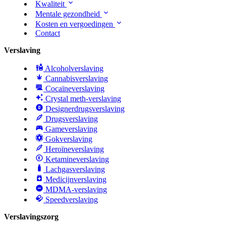
Kwaliteit
Mentale gezondheid
Kosten en vergoedingen
Contact
Verslaving
Alcoholverslaving
Cannabisverslaving
Cocaïneverslaving
Crystal meth-verslaving
Designerdrugsverslaving
Drugsverslaving
Gameverslaving
Gokverslaving
Heroïneverslaving
Ketamineverslaving
Lachgasverslaving
Medicijnverslaving
MDMA-verslaving
Speedverslaving
Verslavingszorg