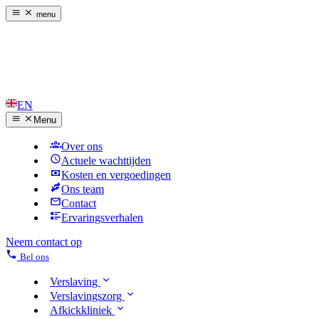
menu
EN
Menu
Over ons
Actuele wachttijden
Kosten en vergoedingen
Ons team
Contact
Ervaringsverhalen
Neem contact op
Bel ons
Verslaving
Verslavingszorg
Afkickkliniek