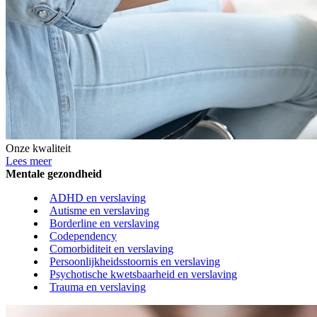
Onze kwaliteit
Lees meer
Mentale gezondheid
ADHD en verslaving
Autisme en verslaving
Borderline en verslaving
Codependency
Comorbiditeit en verslaving
Persoonlijkheidsstoornis en verslaving
Psychotische kwetsbaarheid en verslaving
Trauma en verslaving