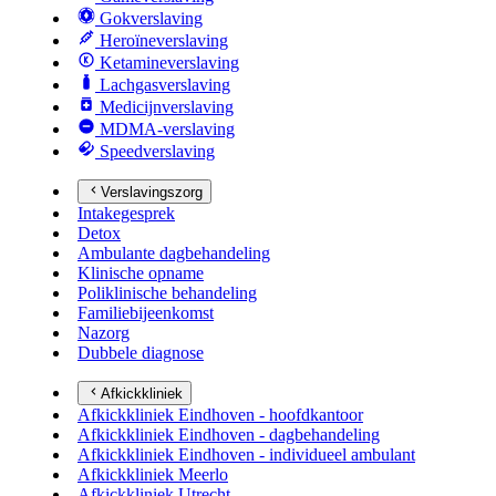
Gokverslaving
Heroïneverslaving
Ketamineverslaving
Lachgasverslaving
Medicijnverslaving
MDMA-verslaving
Speedverslaving
Verslavingszorg
Intakegesprek
Detox
Ambulante dagbehandeling
Klinische opname
Poliklinische behandeling
Familiebijeenkomst
Nazorg
Dubbele diagnose
Afkickkliniek
Afkickkliniek Eindhoven - hoofdkantoor
Afkickkliniek Eindhoven - dagbehandeling
Afkickkliniek Eindhoven - individueel ambulant
Afkickkliniek Meerlo
Afkickkliniek Utrecht