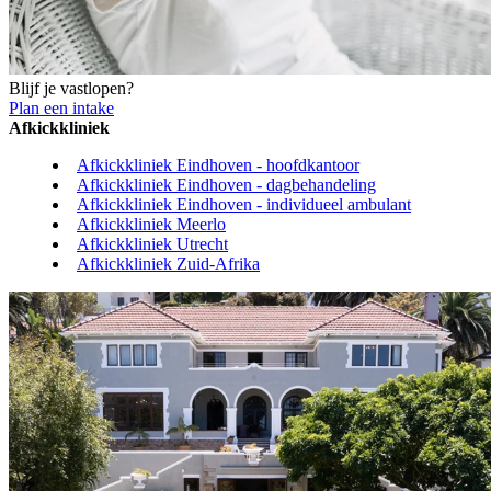
Blijf je vastlopen?
Plan een intake
Afkickkliniek
Afkickkliniek Eindhoven - hoofdkantoor
Afkickkliniek Eindhoven - dagbehandeling
Afkickkliniek Eindhoven - individueel ambulant
Afkickkliniek Meerlo
Afkickkliniek Utrecht
Afkickkliniek Zuid-Afrika