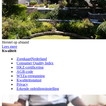
Herstel op afstand
Lees meer
Kwaliteit
ZorgkaartNederland
Consumer Quality Index
HKZ-certificering
AGB-code
WTZa-vergunning
Kwaliteitsstatuut
Privacy
Erkende opleidingsinstelling