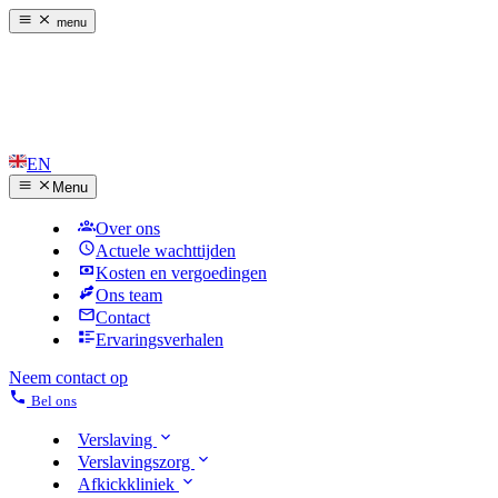
menu
EN
Menu
Over ons
Actuele wachttijden
Kosten en vergoedingen
Ons team
Contact
Ervaringsverhalen
Neem contact op
Bel ons
Verslaving
Verslavingszorg
Afkickkliniek