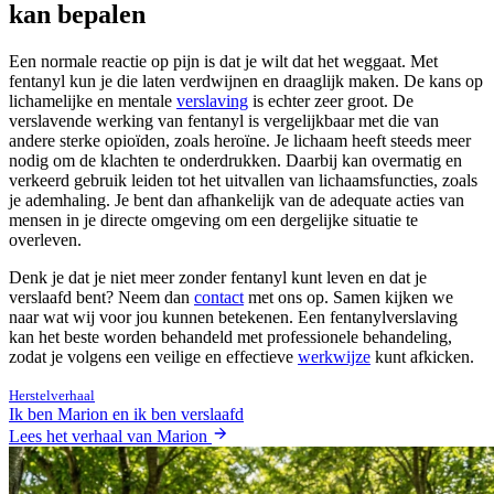
kan bepalen
Een normale reactie op pijn is dat je wilt dat het weggaat. Met
fentanyl kun je die laten verdwijnen en draaglijk maken. De kans op
lichamelijke en mentale
verslaving
is echter zeer groot. De
verslavende werking van fentanyl is vergelijkbaar met die van
andere sterke opioïden, zoals heroïne. Je lichaam heeft steeds meer
nodig om de klachten te onderdrukken. Daarbij kan overmatig en
verkeerd gebruik leiden tot het uitvallen van lichaamsfuncties, zoals
je ademhaling. Je bent dan afhankelijk van de adequate acties van
mensen in je directe omgeving om een dergelijke situatie te
overleven.
Denk je dat je niet meer zonder fentanyl kunt leven en dat je
verslaafd bent? Neem dan
contact
met ons op. Samen kijken we
naar wat wij voor jou kunnen betekenen. Een fentanylverslaving
kan het beste worden behandeld met professionele behandeling,
zodat je volgens een veilige en effectieve
werkwijze
kunt afkicken.
Herstelverhaal
Ik ben Marion en ik ben verslaafd
Lees het verhaal van Marion