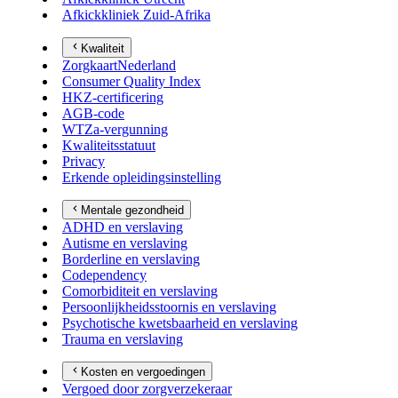
Afkickkliniek Zuid-Afrika
Kwaliteit
ZorgkaartNederland
Consumer Quality Index
HKZ-certificering
AGB-code
WTZa-vergunning
Kwaliteitsstatuut
Privacy
Erkende opleidingsinstelling
Mentale gezondheid
ADHD en verslaving
Autisme en verslaving
Borderline en verslaving
Codependency
Comorbiditeit en verslaving
Persoonlijkheidsstoornis en verslaving
Psychotische kwetsbaarheid en verslaving
Trauma en verslaving
Kosten en vergoedingen
Vergoed door zorgverzekeraar