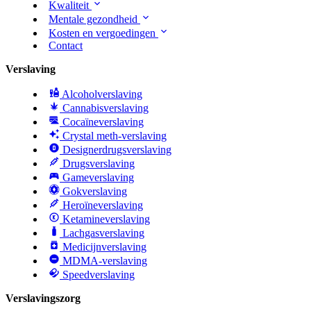
Kwaliteit
Mentale gezondheid
Kosten en vergoedingen
Contact
Verslaving
Alcoholverslaving
Cannabisverslaving
Cocaïneverslaving
Crystal meth-verslaving
Designerdrugsverslaving
Drugsverslaving
Gameverslaving
Gokverslaving
Heroïneverslaving
Ketamineverslaving
Lachgasverslaving
Medicijnverslaving
MDMA-verslaving
Speedverslaving
Verslavingszorg