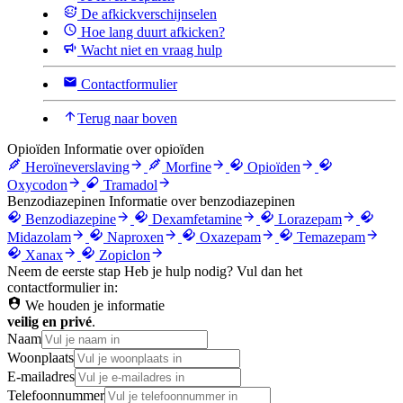
De afkickverschijnselen
Hoe lang duurt afkicken?
Wacht niet en vraag hulp
Contactformulier
Terug naar boven
Opioïden
Informatie over opioïden
Heroïneverslaving
Morfine
Opioïden
Oxycodon
Tramadol
Benzodiazepinen
Informatie over benzodiazepinen
Benzodiazepine
Dexamfetamine
Lorazepam
Midazolam
Naproxen
Oxazepam
Temazepam
Xanax
Zopiclon
Neem de eerste stap
Heb je hulp nodig? Vul dan het
contactformulier in:
We houden je informatie
veilig en privé
.
Naam
Woonplaats
E-mailadres
Telefoonnummer