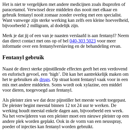
Het is niet te vergelijken met andere medicijnen zoals ibuprofen of
paracetamol. Verwissel deze middelen dus nooit met elkaar en
gebruik fentanyl nooit zomaar zonder overleg met een specialist.
Want vanwege zijn sterke werking kan zelfs een kleine hoeveelheid,
bijvoorbeeld 2 milligram, al dodelijk zijn.
Merk je dat jij of een van je naasten verslaafd is aan fentanyl? Neem
dan direct contact met ons op of bel
040-303 5023
voor meer
informatie over een fentanylverslaving en de behandeling ervan.
Fentanyl gebruik
Naast de direct sterke pijnstillende effecten geeft het een verdovend
en euforisch gevoel, een ‘high’. Dit kan het aantrekkelijk maken om
het te gebruiken als
drugs
. Op straat komt fentanyl vaak voor in een
mix met andere middelen. Soms wordt ook xylazine, een middel
voor dieren, toegevoegd aan fentanyl.
Als pleister zien we dat deze pijnstiller het meeste wordt toegepast.
De pleister begint meestal binnen 12 tot 24 uur te werken. De
werking houdt meestal enkele dagen aan, bijvoorbeeld een week.
Na het verwijderen van een pleister moet een nieuwe pleister op een
andere plek worden geplakt. Ook in de vorm van een neusspray,
poeder of injecties kan fentanyl worden gebruikt.