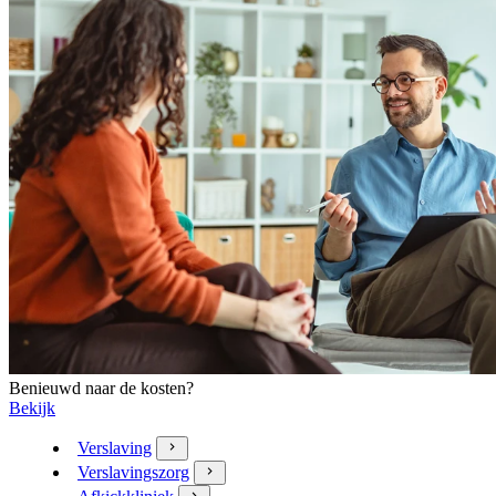
Benieuwd naar de kosten?
Bekijk
Verslaving
Verslavingszorg