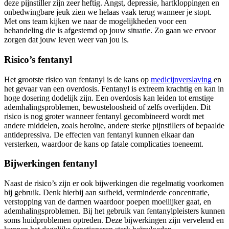
deze pijnstiller zijn zeer heftig. Angst, depressie, hartkloppingen en
onbedwingbare jeuk zien we helaas vaak terug wanneer je stopt.
Met ons team kijken we naar de mogelijkheden voor een
behandeling die is afgestemd op jouw situatie. Zo gaan we ervoor
zorgen dat jouw leven weer van jou is.
Risico’s fentanyl
Het grootste risico van fentanyl is de kans op
medicijnverslaving
en
het gevaar van een overdosis. Fentanyl is extreem krachtig en kan in
hoge dosering dodelijk zijn. Een overdosis kan leiden tot ernstige
ademhalingsproblemen, bewusteloosheid of zelfs overlijden. Dit
risico is nog groter wanneer fentanyl gecombineerd wordt met
andere middelen, zoals heroïne, andere sterke pijnstillers of bepaalde
antidepressiva. De effecten van fentanyl kunnen elkaar dan
versterken, waardoor de kans op fatale complicaties toeneemt.
Bijwerkingen fentanyl
Naast de risico’s zijn er ook bijwerkingen die regelmatig voorkomen
bij gebruik. Denk hierbij aan sufheid, verminderde concentratie,
verstopping van de darmen waardoor poepen moeilijker gaat, en
ademhalingsproblemen. Bij het gebruik van fentanylpleisters kunnen
soms huidproblemen optreden. Deze bijwerkingen zijn vervelend en