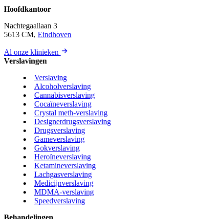
Hoofdkantoor
Nachtegaallaan 3
5613 CM,
Eindhoven
Al onze klinieken
Verslavingen
Verslaving
Alcoholverslaving
Cannabisverslaving
Cocaïneverslaving
Crystal meth-verslaving
Designerdrugsverslaving
Drugsverslaving
Gameverslaving
Gokverslaving
Heroïneverslaving
Ketamineverslaving
Lachgasverslaving
Medicijnverslaving
MDMA-verslaving
Speedverslaving
Behandelingen