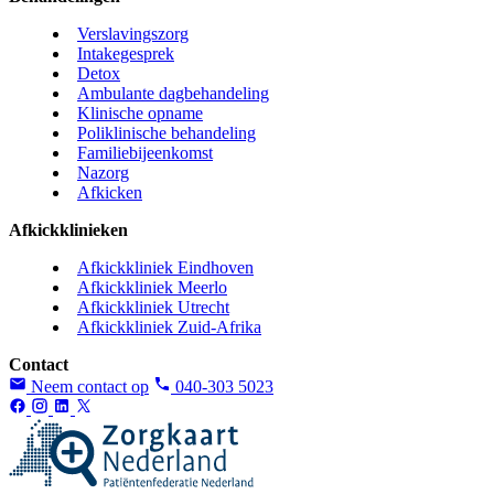
Verslavingszorg
Intakegesprek
Detox
Ambulante dagbehandeling
Klinische opname
Poliklinische behandeling
Familiebijeenkomst
Nazorg
Afkicken
Afkickklinieken
Afkickkliniek Eindhoven
Afkickkliniek Meerlo
Afkickkliniek Utrecht
Afkickkliniek Zuid-Afrika
Contact
Neem contact op
040-303 5023