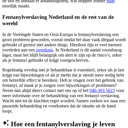
de stof en ontstaat er afhankelijkheid, wat stoppen zonder
hulp
moeilijk maakt.
Fentanylverslaving Nederland en de rest van de
wereld
In de Verenigde Staten en Oost-Europa is fentanylverslaving een
groot probleem geworden, vooral omdat het daar vaak illegaal wordt
gebruikt of gemixt met andere drugs. Hierdoor zijn er veel mensen
overleden aan een
overdosis
. In Nederland is dit aantal vooralsnog
lager, maar het blijft belangrijk om alert te zijn op de risico’s, zeker
als je fentanyl gebruikt of krijgt voorgeschreven.
Regelmatig overleg met je behandelaar is essentieel, zeker als je last
krijgt van bijwerkingen of als je merkt dat je steeds meer nodig hebt
om hetzelfde effect te bereiken. Heb je vragen over het gebruik van
fentanyl, of maak je je zorgen over bijwerkingen of problemen?
Neem dan altijd direct contact met ons op of bel
040-303 5023
voor
meer informatie over de behandeling van een fentanyl verslaving.
Wacht niet tot de klachten erger worden. Samen zoeken we naar een
passende behandeling en voorkomen dat de situatie uit de hand
loopt.
Hoe een fentanylverslaving je leven