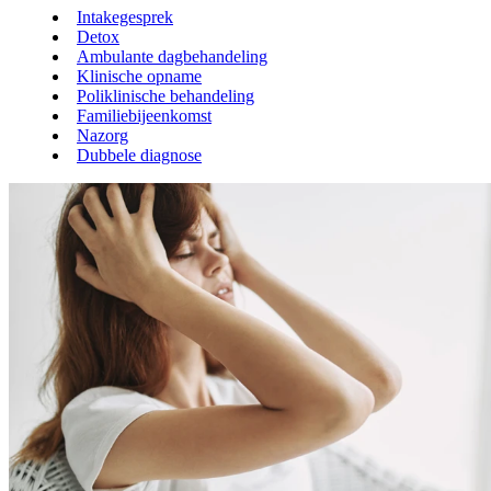
Intakegesprek
Detox
Ambulante dagbehandeling
Klinische opname
Poliklinische behandeling
Familiebijeenkomst
Nazorg
Dubbele diagnose