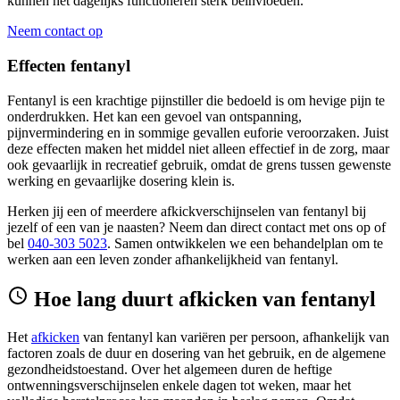
kunnen het dagelijks functioneren sterk beïnvloeden.
Neem contact op
Effecten fentanyl
Fentanyl is een krachtige pijnstiller die bedoeld is om hevige pijn te
onderdrukken. Het kan een gevoel van ontspanning,
pijnvermindering en in sommige gevallen euforie veroorzaken. Juist
deze effecten maken het middel niet alleen effectief in de zorg, maar
ook gevaarlijk in recreatief gebruik, omdat de grens tussen gewenste
werking en gevaarlijke dosering klein is.
Herken jij een of meerdere afkickverschijnselen van fentanyl bij
jezelf of een van je naasten? Neem dan direct contact met ons op of
bel
040-303 5023
. Samen ontwikkelen we een behandelplan om te
werken aan een leven zonder afhankelijkheid van fentanyl.
Hoe lang duurt afkicken van fentanyl
Het
afkicken
van fentanyl kan variëren per persoon, afhankelijk van
factoren zoals de duur en dosering van het gebruik, en de algemene
gezondheidstoestand. Over het algemeen duren de heftige
ontwenningsverschijnselen enkele dagen tot weken, maar het