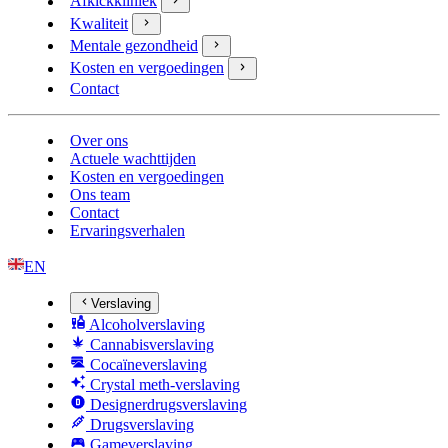
Afkickkliniek
Kwaliteit
Mentale gezondheid
Kosten en vergoedingen
Contact
Over ons
Actuele wachttijden
Kosten en vergoedingen
Ons team
Contact
Ervaringsverhalen
EN
Verslaving
Alcoholverslaving
Cannabisverslaving
Cocaïneverslaving
Crystal meth-verslaving
Designerdrugsverslaving
Drugsverslaving
Gameverslaving