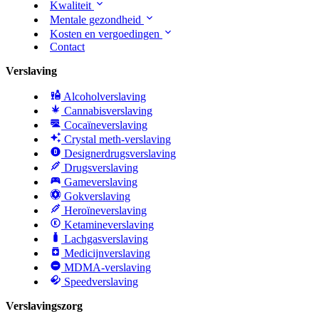
Kwaliteit
Mentale gezondheid
Kosten en vergoedingen
Contact
Verslaving
Alcoholverslaving
Cannabisverslaving
Cocaïneverslaving
Crystal meth-verslaving
Designerdrugsverslaving
Drugsverslaving
Gameverslaving
Gokverslaving
Heroïneverslaving
Ketamineverslaving
Lachgasverslaving
Medicijnverslaving
MDMA-verslaving
Speedverslaving
Verslavingszorg