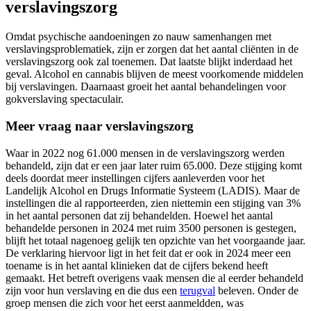
verslavingszorg
Omdat psychische aandoeningen zo nauw samenhangen met
verslavingsproblematiek, zijn er zorgen dat het aantal cliënten in de
verslavingszorg ook zal toenemen. Dat laatste blijkt inderdaad het
geval. Alcohol en cannabis blijven de meest voorkomende middelen
bij verslavingen. Daarnaast groeit het aantal behandelingen voor
gokverslaving spectaculair.
Meer vraag naar verslavingszorg
Waar in 2022 nog 61.000 mensen in de verslavingszorg werden
behandeld, zijn dat er een jaar later ruim 65.000. Deze stijging komt
deels doordat meer instellingen cijfers aanleverden voor het
Landelijk Alcohol en Drugs Informatie Systeem (LADIS). Maar de
instellingen die al rapporteerden, zien niettemin een stijging van 3%
in het aantal personen dat zij behandelden. Hoewel het aantal
behandelde personen in 2024 met ruim 3500 personen is gestegen,
blijft het totaal nagenoeg gelijk ten opzichte van het voorgaande jaar.
De verklaring hiervoor ligt in het feit dat er ook in 2024 meer een
toename is in het aantal klinieken dat de cijfers bekend heeft
gemaakt. Het betreft overigens vaak mensen die al eerder behandeld
zijn voor hun verslaving en die dus een
terugval
beleven. Onder de
groep mensen die zich voor het eerst aanmeldden, was