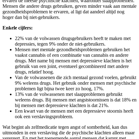
ervaren de meeste psychische klachten, waaronder slaapproblemen.
Mensen die andere drugs gebruiken, geven minder vaak aan mentale
gezondheidsproblemen te ervaren, al ligt dat aandeel altijd nog
hoger dan bij niet-gebruikers.
Enkele cijfers:
22% van de volwassen drugsgebruikers heeft te maken met
depressies, tegen 9% onder de niet-gebruikers.
Mensen met mentale gezondheidsproblemen gebruiken het
vaakst cannabis of een combinatie van cannabis en andere
drugs. Met name bij mensen met depressieve klachten is het
gebruik van een joint, eventueel gecombineerd met andere
drugs, relatief hoog.
Van de volwassenen die zich mentaal gezond voelen, gebruikt
9% weleens drugs. Het gebruik onder mensen met psychische
problemen ligt bijna twee keer zo hoog, 17%.
13% van de volwassenen met slaapproblemen gebruikt
weleens drugs. Bij mensen met angststoornissen is dat 18% en
bij mensen met depressieve klachten is dat 21%.
Een kwart van de mensen met een depressieve stoornis heeft
ook een verslavingsprobleem.
Wat begint als zelfmedicatie tegen angst of somberheid, kan dus
uitmonden in een verslaving die de psychische klachten alleen maar
verergert. En met het toenemende aantal mensen dat kampt met