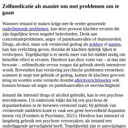
Zelfmedicatie als manier om met problemen om te
gaan
Wanneer iemand te maken krijgt met de eerder genoemde
onderliggende problemen
, kan deze persoon klachten ervaren die
zijn dagelijkse leven negatief beïnvloeden. Denk aan
concentratieproblemen, angst- of paniekaanvallen of depressiviteit.
Drugs, alcohol, maar ook verslavend gedrag als
gokken
of
gamen
,
kan dan verlichting geven, doordat de klachten tijdelijk lijken te
verdwijnen. Tegelijkertijd is er steeds meer van het middel nodig om
hetzelfde effect te ervaren. Hierdoor kan deze vorm van – al dan niet
bewuste – zelfmedicatie ervoor zorgen dat gebruik steeds intensiever
wordt. Bovendien kan verslaving psychische problemen versterken:
wanneer je stopt met gebruik of gedrag, komen de klachten gewoon
terug en worden soms versterkt doordat
afkickverschijnselen
ook
kunnen bestaan uit angst- en paniekaanvallen en neerslachtigheid.
Iemand die intensief drugs of alcohol gebruikt, kan in een psychose
terechtkomen. Uit onderzoek blijkt dat bij een psychose de
dopaminebalans in de hersenen verstoord raakt; bij gebruik van
verslavende middelen komt er vaak een grote hoeveelheid dopamine
ineens vrij (Frontiers in Psychiatry, 2021). Hierdoor kan intensief of
langdurig gebruik een psychose veroorzaken, als iemand een
onderliggende gevoeligheid heeft. Tegelijkertijd zijn er aanwijzingen