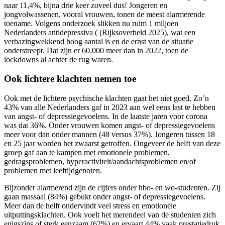
naar 11,4%, bijna drie keer zoveel dus! Jongeren en
jongvolwassenen, vooral vrouwen, tonen de meest alarmerende
toename. Volgens onderzoek slikken nu ruim 1 miljoen
Nederlanders antidepressiva ( (Rijksoverheid 2025), wat een
verbazingwekkend hoog aantal is en de ernst van de situatie
onderstreept. Dat zijn er 60.000 meer dan in 2022, toen de
lockdowns al achter de rug waren.
Ook lichtere klachten nemen toe
Ook met de lichtere psychische klachten gaat het niet goed. Zo’n
43% van alle Nederlanders gaf in 2023 aan wel eens last te hebben
van angst- of depressiegevoelens. In de laatste jaren voor corona
was dat 36%. Onder vrouwen komen angst- of depressiegevoelens
meer voor dan onder mannen (48 versus 37%). Jongeren tussen 18
en 25 jaar worden het zwaarst getroffen. Ongeveer de helft van deze
groep gaf aan te kampen met emotionele problemen,
gedragsproblemen, hyperactiviteit/aandachtsproblemen en/of
problemen met leeftijdgenoten.
Bijzonder alarmerend zijn de cijfers onder hbo- en wo-studenten. Zij
gaan massaal (84%) gebukt onder angst- of depressiegevoelens.
Meer dan de helft ondervindt veel stress en emotionele
uitputtingsklachten. Ook voelt het merendeel van de studenten zich
enigszins of sterk eenzaam (62%) en ervaart 44% vaak prestatiedruk