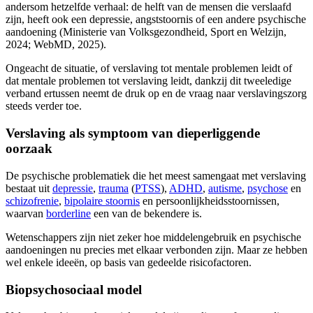
andersom hetzelfde verhaal: de helft van de mensen die verslaafd
zijn, heeft ook een depressie, angststoornis of een andere psychische
aandoening (Ministerie van Volksgezondheid, Sport en Welzijn,
2024; WebMD, 2025).
Ongeacht de situatie, of verslaving tot mentale problemen leidt of
dat mentale problemen tot verslaving leidt, dankzij dit tweeledige
verband ertussen neemt de druk op en de vraag naar verslavingszorg
steeds verder toe.
Verslaving als symptoom van dieperliggende
oorzaak
De psychische problematiek die het meest samengaat met verslaving
bestaat uit
depressie
,
trauma
(
PTSS
),
ADHD
,
autisme
,
psychose
en
schizofrenie
,
bipolaire stoornis
en persoonlijkheidsstoornissen,
waarvan
borderline
een van de bekendere is.
Wetenschappers zijn niet zeker hoe middelengebruik en psychische
aandoeningen nu precies met elkaar verbonden zijn. Maar ze hebben
wel enkele ideeën, op basis van gedeelde risicofactoren.
Biopsychosociaal model