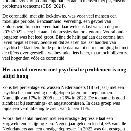
Uit onderzoek blijkt duidelijk dat het aantal mensen met psychische
problemen toeneemt (CBS, 2024).
De coronatijd, met zijn lockdowns, was voor veel mensen een
moeilijke periode. Eenzaamheid, verveling, een gevoel van
zinloosheid; bijna iedereen had daar weleens last van. In de jaren
2020-2022 steeg het aantal depressies dan ook enorm. Vooral onder
jongeren was het leed groot. Bijna de helft gaf aan dat corona hun
leven negatief beïnvloedde en dat ze af en toe last hadden van
psychische klachten. In de periode daarna tot en met nu ging het met
de cijfers over geestelijk welbevinden iets beter, maar toch blijven ze
veel hoger dan vóór de coronatijd.
Het aantal mensen met psychische problemen is nog
altijd hoog
Zo is het percentage volwassen Nederlanders (18-64 jaar) met een
psychische aandoening de afgelopen jaren fors toegenomen.
Namelijk van 17% in 2008 naar 26% in 2022. De toename is goed
zichtbaar bij stemmings- en angststoornissen. In deze groep was
bijna een verdubbeling te zien, van 6 naar 11%.
Vooral het aantal mensen met een ernstige depressie laat een
zorgwekkende stijging zien. Negen jaar geleden leed 4,3% van alle
Nederlanders aan een ernstige depressie. In 2022 was dat gestegen