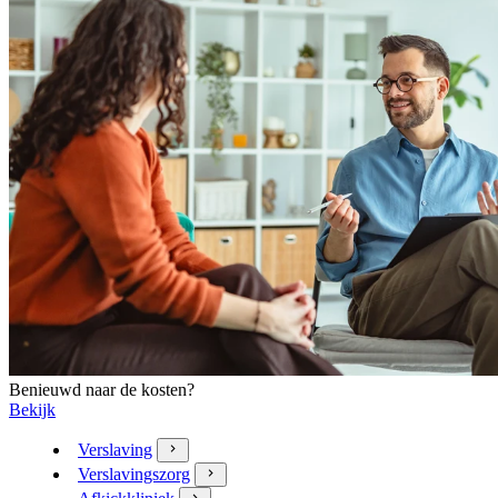
Benieuwd naar de kosten?
Bekijk
Verslaving
Verslavingszorg