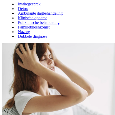
Intakegesprek
Detox
Ambulante dagbehandeling
Klinische opname
Poliklinische behandeling
Familiebijeenkomst
Nazorg
Dubbele diagnose