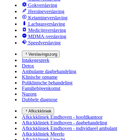
Gokverslaving
Heroïneverslaving
Ketamineverslaving
Lachgasverslaving
Medicijnverslaving
MDMA-verslaving
Speedverslaving
Verslavingszorg
Intakegesprek
Detox
Ambulante dagbehandeling
Klinische opname
Poliklinische behandeling
Familiebijeenkomst
Nazorg
Dubbele diagnose
Afkickkliniek
Afkickkliniek Eindhoven - hoofdkantoor
Afkickkliniek Eindhoven - dagbehandeling
Afkickkliniek Eindhoven - individueel ambulant
Afkickkliniek Meerlo
Afkickkliniek Utrecht