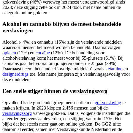
gokverslaving (46%) verreweg het meest vertegenwoordigd sinds
2023; deze stijging zette ook in 2024 door, met name binnen de
categorie online gokken.
Alcohol en cannabis blijven de meest behandelde
verslavingen
Alcohol (44%) en cannabis (16%) zijn de verslavende middelen
waarvoor mensen het meest worden behandeld. Daarna volgen
opiaten
(12%) en
cocaïne
(12%). De behandeling voor
alcoholverslaving komt het meest voor bij 55-plussers (61%). Bij
cannabis gaat het vooral om jongeren onder de 25 jaar (39%).
Daarnaast neemt het aandeel ‘overige middelen’, zoals
ketamine
en
designerdrugs
toe. Met name jongeren zijn verslavingsgevoelig voor
deze middelen.
Een snelle stijger binnen de verslavingszorg
Opvallend is de groeiende groep mensen die met
gokverslaving
te
maken krijgen. In 2023 klopten 2.456 mensen aan bij de
verslavingszorg
vanwege gokken. Dat is, volgens de instellingen die
al eerder gegevens aanleverden, een stijging van ruim 15%. Het
blijkt dat het steeds meer gaat om online gokken. De GGZ uitte
daarom al eerder, samen met Verslavingskunde Nederland en de