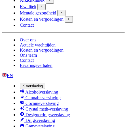
Afkickkliniek
Kwaliteit
Mentale gezondheid
Kosten en vergoedingen
Contact
Over ons
Actuele wachttijden
Kosten en vergoedingen
Ons team
Contact
Ervaringsverhalen
EN
Verslaving
Alcoholverslaving
Cannabisverslaving
Cocaïneverslaving
Crystal meth-verslaving
Designerdrugsverslaving
Drugsverslaving
Gameverslaving