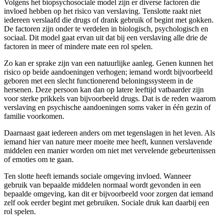
Volgens het biopsychosociale model zijn er diverse factoren die
invloed hebben op het risico van verslaving. Tenslotte raakt niet
iedereen verslaafd die drugs of drank gebruik of begint met gokken.
De factoren zijn onder te verdelen in biologisch, psychologisch en
sociaal. Dit model gaat ervan uit dat bij een verslaving alle drie de
factoren in meer of mindere mate een rol spelen.
Zo kan er sprake zijn van een natuurlijke aanleg. Genen kunnen het
risico op beide aandoeningen verhogen; iemand wordt bijvoorbeeld
geboren met een slecht functionerend beloningssysteem in de
hersenen. Deze persoon kan dan op latere leeftijd vatbaarder zijn
voor sterke prikkels van bijvoorbeeld drugs. Dat is de reden waarom
verslaving en psychische aandoeningen soms vaker in één gezin of
familie voorkomen.
Daarnaast gaat iedereen anders om met tegenslagen in het leven. Als
iemand hier van nature meer moeite mee heeft, kunnen verslavende
middelen een manier worden om niet met vervelende gebeurtenissen
of emoties om te gaan.
Ten slotte heeft iemands sociale omgeving invloed. Wanneer
gebruik van bepaalde middelen normaal wordt gevonden in een
bepaalde omgeving, kan dit er bijvoorbeeld voor zorgen dat iemand
zelf ook eerder begint met gebruiken. Sociale druk kan daarbij een
rol spelen.