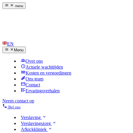
menu
EN
Menu
Over ons
Actuele wachttijden
Kosten en vergoedingen
Ons team
Contact
Ervaringsverhalen
Neem contact op
Bel ons
Verslaving
Verslavingszorg
Afkickkliniek