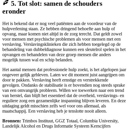
5. Tot slot: samen de schouders
eronder
Het is bekend dat er nog veel patiënten aan de voordeur van de
hulpverlening staan. Ze hebben dringend behoefte aan hulp of
opvang, maar komen niet altijd in de zorg terecht. Dat geldt zowel
voor mensen met psychische problemen als voor mensen met een
verslaving. Verslavingsklinieken die zich hebben toegelegd op de
behandeling van dubbeldiagnose kunnen een sleutelrol spelen in het
opvangen en behandelen van deze groep mensen die anders
mogelijk tussen wal en schip belanden.
Het aantal mensen dat professionele hulp zoekt, is het afgelopen jaar
ongeveer gelijk gebleven. Laten we dit moment juist aangrijpen om
door te pakken. Verslaving heeft ernstige en verstrekkende
gevolgen. Ondanks de stabilisatie is er bovendien nog steeds sprake
van een omvangrijk probleem. Willen we toewerken naar een trend
van herstel, dan blijft het essentieel dat de overheid, verslavings- en
reguliere zorg een gezamenlijke inspanning blijven leveren. En deze
uitdaging geldt misschien zelfs wel voor ons allemaal, als
maatschappij. Een verslaving heb je tenslotte nooit alleen.
Bronnen:
Trimbos Instituut, GGZ Totaal, Columbia University,
Landelijk Alcohol en Drugs Informatie Systeem Kerncijfers