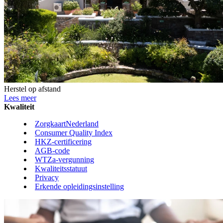
Herstel op afstand
Lees meer
Kwaliteit
ZorgkaartNederland
Consumer Quality Index
HKZ-certificering
AGB-code
WTZa-vergunning
Kwaliteitsstatuut
Privacy
Erkende opleidingsinstelling