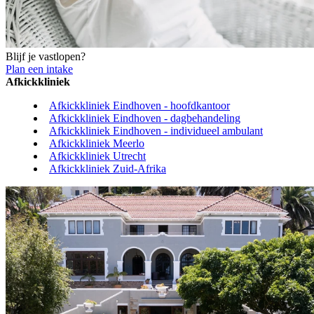
Blijf je vastlopen?
Plan een intake
Afkickkliniek
Afkickkliniek Eindhoven - hoofdkantoor
Afkickkliniek Eindhoven - dagbehandeling
Afkickkliniek Eindhoven - individueel ambulant
Afkickkliniek Meerlo
Afkickkliniek Utrecht
Afkickkliniek Zuid-Afrika